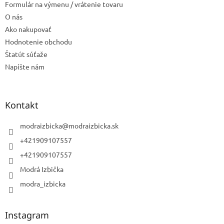
Formulár na výmenu / vrátenie tovaru
O nás
Ako nakupovať
Hodnotenie obchodu
Štatút súťaže
Napíšte nám
Kontakt
modraizbicka
@
modraizbicka.sk
+421909107557
+421909107557
Modrá Izbička
modra_izbicka
Instagram