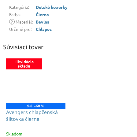
Kategória
:
Detské boxerky
Farba
:
Čierna
?
Materiál
:
Bavlna
Určené pre
:
Chlapec
Súvisiaci tovar
Likvidácia
skladu
9 €
–68 %
Avengers chlapčenská
šiltovka čierna
Skladom