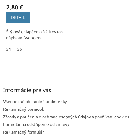
2,80 €
DETAIL
Štýlová chlapčenská šiltovka s
nápisom Avengers
54
56
Z
á
p
ä
Informácie pre vás
t
Všeobecné obchodné podmienky
i
e
Reklamačný poriadok
Zásady a poučenia o ochrane osobných údajov a používaní cookies
Formulár na odstúpenie od zmluvy
Reklamačný formulár