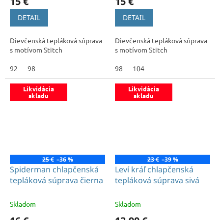
15 €
15 €
DETAIL
DETAIL
Dievčenská tepláková súprava
Dievčenská tepláková súprava
s motívom Stitch
s motívom Stitch
92
98
98
104
Likvidácia
Likvidácia
skladu
skladu
25 €
–36 %
23 €
–39 %
Spiderman chlapčenská
Leví kráľ chlapčenská
tepláková súprava čierna
tepláková súprava sivá
Skladom
Skladom