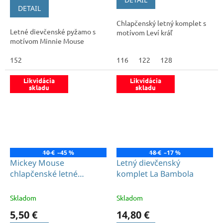
5,0
DETAIL
z
Chlapčenský letný komplet s
5
Letné dievčenské pyžamo s
motívom Leví kráľ
hviezdičiek.
motívom Minnie Mouse
152
116
122
128
Likvidácia
Likvidácia
skladu
skladu
10 €
–45 %
18 €
–17 %
Mickey Mouse
Letný dievčenský
chlapčenské letné
komplet La Bambola
pyžamo červené
Skladom
Skladom
5,50 €
14,80 €