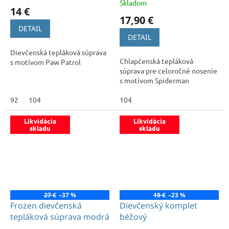
Skladom
hodnotenie
14 €
produktu
17,90 €
je
DETAIL
5,0
DETAIL
z
Dievčenská tepláková súprava
5
Chlapčenská tepláková
s motívom Paw Patrol
hviezdičiek.
súprava pre celoročné nosenie
s motívom Spiderman
92
104
104
Likvidácia
Likvidácia
skladu
skladu
27 €
–37 %
19 €
–23 %
Frozen dievčenská
Dievčenský komplet
tepláková súprava modrá
béžový