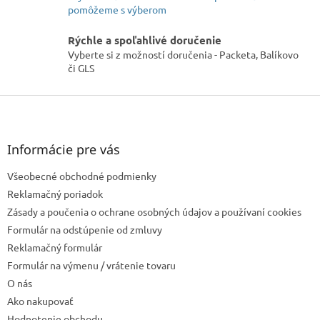
r
pomôžeme s výberom
v
k
Rýchle a spoľahlivé doručenie
y
Vyberte si z možností doručenia - Packeta, Balíkovo
v
či GLS
ý
p
Z
i
á
s
u
p
ä
Informácie pre vás
t
Všeobecné obchodné podmienky
i
e
Reklamačný poriadok
Zásady a poučenia o ochrane osobných údajov a používaní cookies
Formulár na odstúpenie od zmluvy
Reklamačný formulár
Formulár na výmenu / vrátenie tovaru
O nás
Ako nakupovať
Hodnotenie obchodu