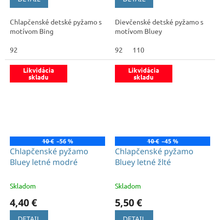
Chlapčenské detské pyžamo s
Dievčenské detské pyžamo s
motívom Bing
motívom Bluey
92
92
110
Likvidácia
Likvidácia
skladu
skladu
10 €
–56 %
10 €
–45 %
Chlapčenské pyžamo
Chlapčenské pyžamo
Bluey letné modré
Bluey letné žlté
Skladom
Skladom
4,40 €
5,50 €
DETAIL
DETAIL