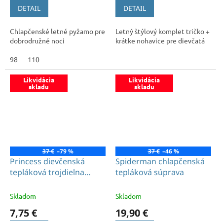
DETAIL
DETAIL
Chlapčenské letné pyžamo pre
Letný štýlový komplet tričko +
dobrodružné noci
krátke nohavice pre dievčatá
98
110
Likvidácia
Likvidácia
skladu
skladu
37 €
–79 %
37 €
–46 %
Princess dievčenská
Spiderman chlapčenská
tepláková trojdielna
tepláková súprava
súprava
Skladom
Skladom
7,75 €
19,90 €