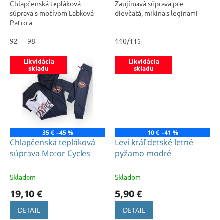
Chlapčenská tepláková
Zaujímavá súprava pre
súprava s motívom Labková
dievčatá, mikina s legínami
Patrola
92
98
110/116
Likvidácia
Likvidácia
skladu
skladu
35 €
–45 %
10 €
–41 %
Chlapčenská tepláková
Leví kráľ detské letné
súprava Motor Cycles
pyžamo modré
Skladom
Skladom
19,10 €
5,90 €
DETAIL
DETAIL