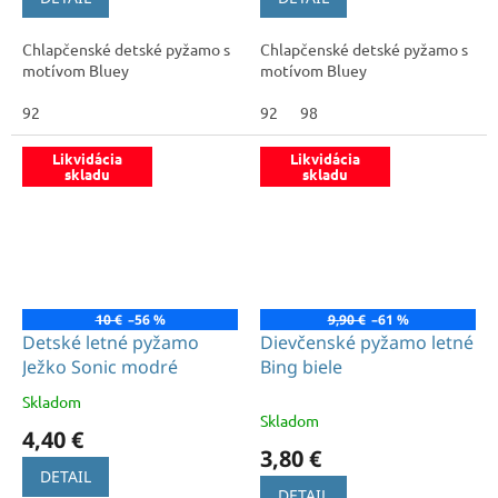
Chlapčenské detské pyžamo s
Chlapčenské detské pyžamo s
motívom Bluey
motívom Bluey
92
92
98
Likvidácia
Likvidácia
skladu
skladu
10 €
–56 %
9,90 €
–61 %
Detské letné pyžamo
Dievčenské pyžamo letné
Ježko Sonic modré
Bing biele
Skladom
Priemerné
Skladom
hodnotenie
4,40 €
produktu
3,80 €
je
DETAIL
5,0
DETAIL