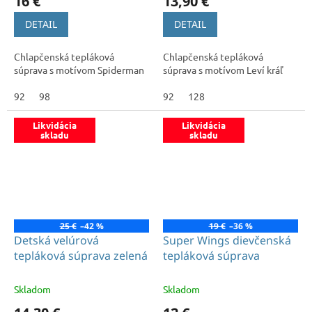
16 €
13,90 €
DETAIL
DETAIL
Chlapčenská tepláková
Chlapčenská tepláková
súprava s motívom Spiderman
súprava s motívom Leví kráľ
92
98
92
128
Likvidácia
Likvidácia
skladu
skladu
25 €
–42 %
19 €
–36 %
Detská velúrová
Super Wings dievčenská
tepláková súprava zelená
tepláková súprava
Skladom
Skladom