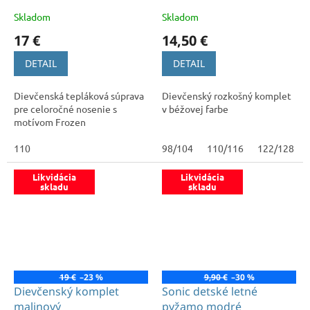
Skladom
Skladom
17 €
14,50 €
DETAIL
DETAIL
Dievčenská tepláková súprava
Dievčenský rozkošný komplet
pre celoročné nosenie s
v béžovej farbe
motívom Frozen
110
98/104
110/116
122/128
Likvidácia
Likvidácia
skladu
skladu
19 €
–23 %
9,90 €
–30 %
Dievčenský komplet
Sonic detské letné
malinový
pyžamo modré