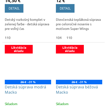
14,30 €
12 €
DETAIL
DETAIL
Detský rozkošný komplet v
Dievčenská tepláková súprava
zelenej farbe - detská súprava
pre celoročné nosenie s
pre voľný čas
motívom Super Wings
110
104
110
Likvidácia
Likvidácia
skladu
skladu
26 €
–31 %
26 €
–31 %
Detská súprava modrá
Detská súprava béžová
Macko
Macko
Skladom
Skladom