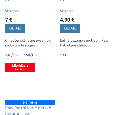
Skladom
Skladom
7 €
4,90 €
DETAIL
DETAIL
Chlapčenské letné pyžamo s
Letné pyžamo s motívom Paw
motívom Avengers
Patrol pre chlapcov
146/152
158/164
134
Likvidácia
skladu
9 €
–45 %
Paw Patrol letné detské
pyžamo sivé