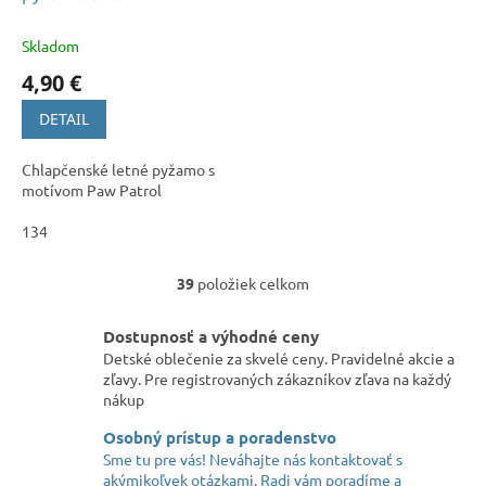
Skladom
4,90 €
DETAIL
Chlapčenské letné pyžamo s
motívom Paw Patrol
134
39
položiek celkom
O
v
l
Dostupnosť a výhodné ceny
á
Detské oblečenie za skvelé ceny. Pravidelné akcie a
d
zľavy. Pre registrovaných zákazníkov zľava na každý
a
nákup
c
i
Osobný prístup a poradenstvo
e
Sme tu pre vás! Neváhajte nás kontaktovať s
p
akýmikoľvek otázkami. Radi vám poradíme a