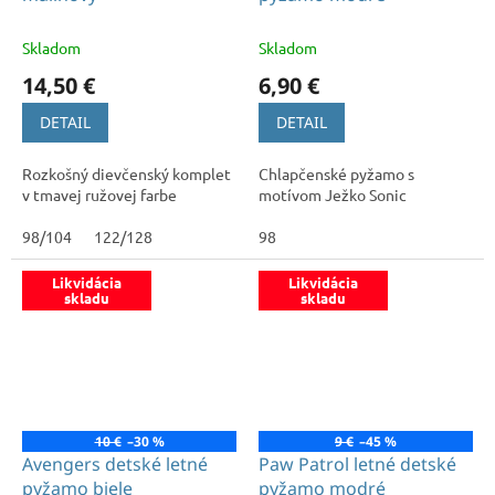
Skladom
Skladom
14,50 €
6,90 €
DETAIL
DETAIL
Rozkošný dievčenský komplet
Chlapčenské pyžamo s
v tmavej ružovej farbe
motívom Ježko Sonic
98/104
122/128
98
Likvidácia
Likvidácia
skladu
skladu
10 €
–30 %
9 €
–45 %
Avengers detské letné
Paw Patrol letné detské
pyžamo biele
pyžamo modré