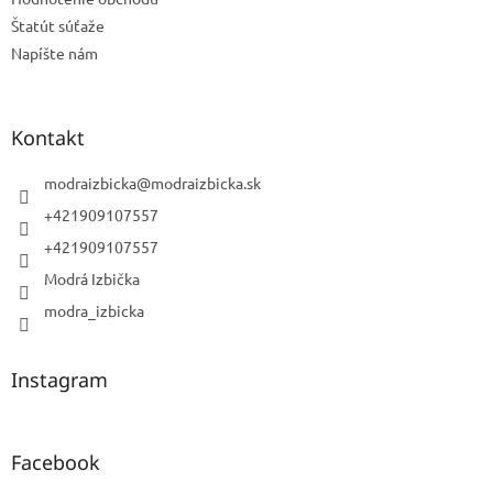
Štatút súťaže
Napíšte nám
Kontakt
modraizbicka
@
modraizbicka.sk
+421909107557
+421909107557
Modrá Izbička
modra_izbicka
Instagram
Facebook