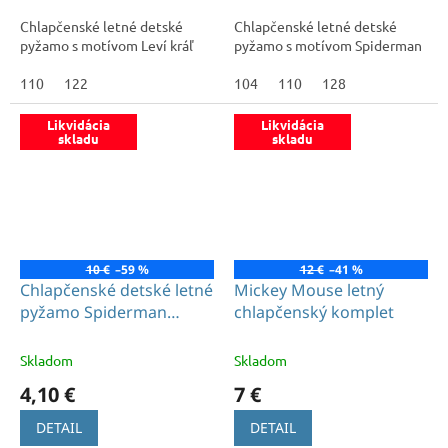
Chlapčenské letné detské
Chlapčenské letné detské
pyžamo s motívom Leví kráľ
pyžamo s motívom Spiderman
110
122
104
110
128
Likvidácia
Likvidácia
skladu
skladu
10 €
–59 %
12 €
–41 %
Chlapčenské detské letné
Mickey Mouse letný
pyžamo Spiderman
chlapčenský komplet
modré
Skladom
Skladom
4,10 €
7 €
DETAIL
DETAIL