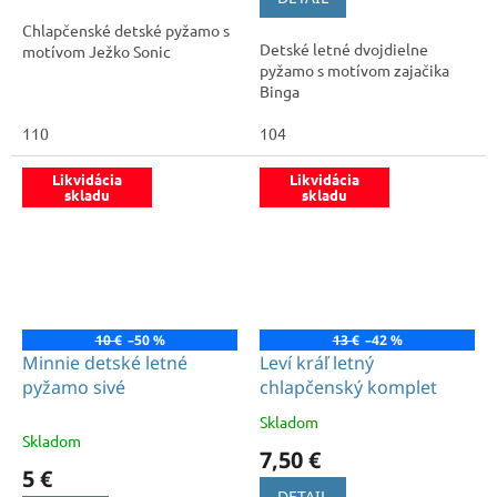
z
Chlapčenské detské pyžamo s
5
Detské letné dvojdielne
motívom Ježko Sonic
hviezdičiek.
pyžamo s motívom zajačika
Binga
110
104
Likvidácia
Likvidácia
skladu
skladu
10 €
–50 %
13 €
–42 %
Minnie detské letné
Leví kráľ letný
pyžamo sivé
chlapčenský komplet
Skladom
Priemerné
Skladom
hodnotenie
7,50 €
produktu
5 €
je
DETAIL