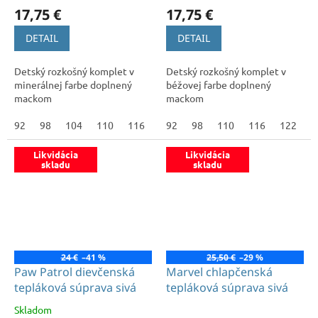
17,75 €
17,75 €
DETAIL
DETAIL
Detský rozkošný komplet v
Detský rozkošný komplet v
minerálnej farbe doplnený
béžovej farbe doplnený
mackom
mackom
92
98
104
110
116
122
92
128
98
110
116
122
1
Likvidácia
Likvidácia
skladu
skladu
24 €
–41 %
25,50 €
–29 %
Paw Patrol dievčenská
Marvel chlapčenská
tepláková súprava sivá
tepláková súprava sivá
Skladom
Priemerné