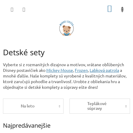
Prejsť
NÁKU
na
obsah
KOŠÍK
Detské sety
Vyberte si z rozmanitých dizajnov a motívov, vrátane obľúbených
Disney postavičiek ako
Mickey Mouse
,
Frozen
,
Labková patrola
a
mnohé ďalšie. Naše komplety sú vyrobené z kvalitných materiálov,
ktoré zaručujú pohodlie a trvanlivosť. Urobte z obliekania hru a
objednajte si detské komplety a súpravy ešte dnes!
Teplákové
Na leto
súpravy
Najpredávanejšie