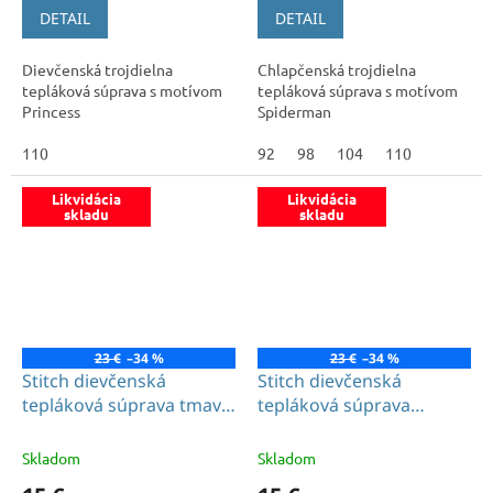
DETAIL
DETAIL
Dievčenská trojdielna
Chlapčenská trojdielna
tepláková súprava s motívom
tepláková súprava s motívom
Princess
Spiderman
110
92
98
104
110
Likvidácia
Likvidácia
skladu
skladu
23 €
–34 %
23 €
–34 %
Stitch dievčenská
Stitch dievčenská
tepláková súprava tmavo
tepláková súprava
ružová
ružová
Skladom
Skladom