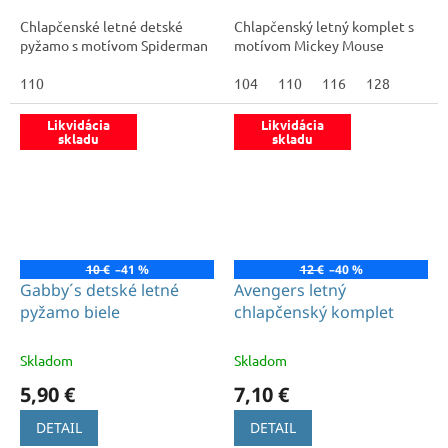
Chlapčenské letné detské
Chlapčenský letný komplet s
pyžamo s motívom Spiderman
motívom Mickey Mouse
110
104
110
116
128
Likvidácia
Likvidácia
skladu
skladu
10 €
–41 %
12 €
–40 %
Gabby´s detské letné
Avengers letný
pyžamo biele
chlapčenský komplet
Skladom
Skladom
5,90 €
7,10 €
DETAIL
DETAIL