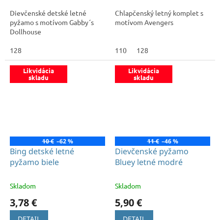
Dievčenské detské letné
Chlapčenský letný komplet s
pyžamo s motívom Gabby´s
motívom Avengers
Dollhouse
128
110
128
Likvidácia
Likvidácia
skladu
skladu
10 €
–62 %
11 €
–46 %
Bing detské letné
Dievčenské pyžamo
pyžamo biele
Bluey letné modré
Skladom
Skladom
3,78 €
5,90 €
DETAIL
DETAIL