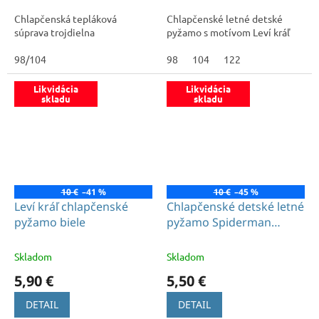
Chlapčenská tepláková
Chlapčenské letné detské
súprava trojdielna
pyžamo s motívom Leví kráľ
98/104
98
104
122
Likvidácia
Likvidácia
skladu
skladu
10 €
–41 %
10 €
–45 %
Leví kráľ chlapčenské
Chlapčenské detské letné
pyžamo biele
pyžamo Spiderman
červené
Skladom
Skladom
5,90 €
5,50 €
DETAIL
DETAIL