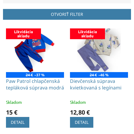
n
i
e
OTVORIŤ FILTER
p
r
V
o
Likvidácia
Likvidácia
ý
skladu
skladu
d
p
u
i
k
s
t
p
o
r
v
o
24 €
–37 %
24 €
–46 %
d
Paw Patrol chlapčenská
Dievčenská súprava
u
tepláková súprava modrá
kvietkovaná s legínami
k
t
Skladom
Skladom
o
15 €
12,80 €
v
DETAIL
DETAIL