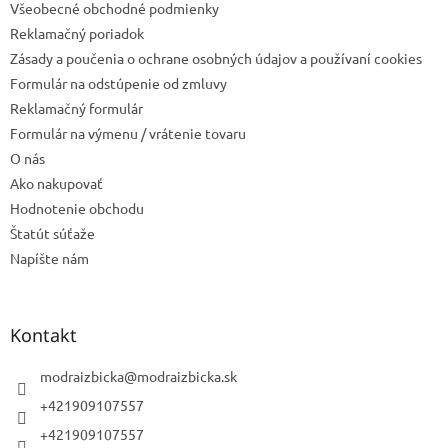
Všeobecné obchodné podmienky
i
e
Reklamačný poriadok
Zásady a poučenia o ochrane osobných údajov a používaní cookies
Formulár na odstúpenie od zmluvy
Reklamačný formulár
Formulár na výmenu / vrátenie tovaru
O nás
Ako nakupovať
Hodnotenie obchodu
Štatút súťaže
Napíšte nám
Kontakt
modraizbicka
@
modraizbicka.sk
+421909107557
+421909107557