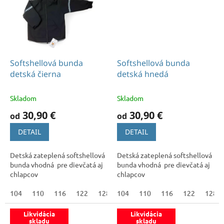
Softshellová bunda
Softshellová bunda
detská čierna
detská hnedá
Skladom
Skladom
30,90 €
30,90 €
od
od
DETAIL
DETAIL
Detská zateplená softshellová
Detská zateplená softshellová
bunda vhodná pre dievčatá aj
bunda vhodná pre dievčatá aj
chlapcov
chlapcov
104
110
116
122
128
104
134
110
140
116
146
122
128
Likvidácia
Likvidácia
skladu
skladu