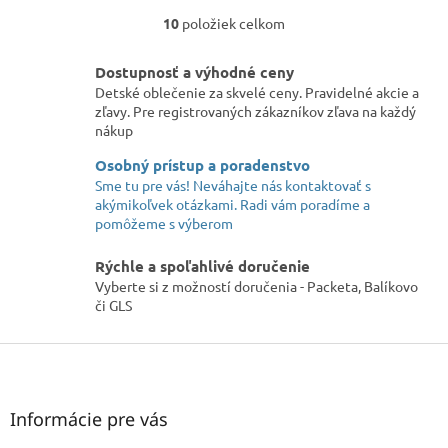
10
položiek celkom
O
v
l
Dostupnosť a výhodné ceny
á
Detské oblečenie za skvelé ceny. Pravidelné akcie a
d
zľavy. Pre registrovaných zákazníkov zľava na každý
a
nákup
c
i
Osobný prístup a poradenstvo
e
Sme tu pre vás! Neváhajte nás kontaktovať s
p
akýmikoľvek otázkami. Radi vám poradíme a
r
pomôžeme s výberom
v
k
Rýchle a spoľahlivé doručenie
y
Vyberte si z možností doručenia - Packeta, Balíkovo
v
či GLS
ý
p
Z
i
á
s
u
p
ä
Informácie pre vás
t