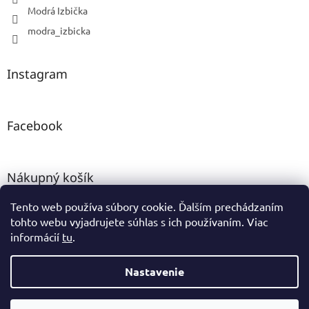
Modrá Izbička
modra_izbicka
Instagram
Facebook
Nákupný košík
Tento web používa súbory cookie. Ďalším prechádzaním
0
KS /
0 €
tohto webu vyjadrujete súhlas s ich používaním. Viac
informácií
tu
.
Vytvoril Shoptet
Nastavenie
Copyright 2026
www.modraizbicka.sk
. Všetky práva vyhradené.