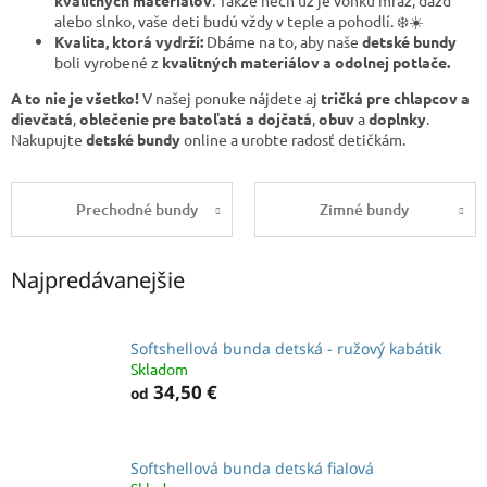
kvalitných materiálov
.
Takže nech už je vonku mráz,
dážď
alebo slnko,
vaše deti budú vždy v teple a pohodlí.
❄️☀️
Kvalita, ktorá vydrží:
Dbáme na to,
aby naše
detské bundy
boli vyrobené z
kvalitných materiálov a odolnej potlače.
A to nie je všetko!
V našej ponuke nájdete aj
tričká pre chlapcov a
dievčatá
,
oblečenie pre batoľatá a dojčatá
,
obuv
a
doplnky
.
Nakupujte
detské bundy
online a urobte radosť detičkám.
Prechodné bundy
Zimné bundy
Najpredávanejšie
Softshellová bunda detská - ružový kabátik
Skladom
34,50 €
od
Softshellová bunda detská fialová