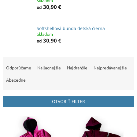
Skladom
30,90 €
od
Softshellová bunda detská čierna
Skladom
30,90 €
od
R
a
Odporúčame
Najlacnejšie
Najdrahšie
Najpredávanejšie
d
e
Abecedne
n
i
e
OTVORIŤ FILTER
p
r
V
o
ý
d
p
u
i