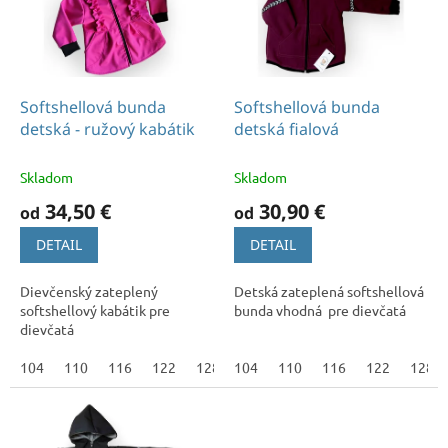
k
s
t
p
o
r
v
o
d
Softshellová bunda
Softshellová bunda
u
detská - ružový kabátik
detská fialová
k
t
Skladom
Skladom
o
34,50 €
30,90 €
od
od
v
DETAIL
DETAIL
Dievčenský zateplený
Detská zateplená softshellová
softshellový kabátik pre
bunda vhodná pre dievčatá
dievčatá
104
110
116
122
128
104
134
110
140
116
146
122
128