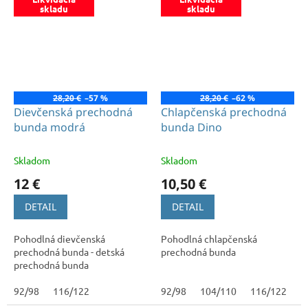
skladu
skladu
28,20 €
–57 %
28,20 €
–62 %
Dievčenská prechodná
Chlapčenská prechodná
bunda modrá
bunda Dino
Skladom
Skladom
12 €
10,50 €
DETAIL
DETAIL
Pohodlná dievčenská
Pohodlná chlapčenská
prechodná bunda - detská
prechodná bunda
prechodná bunda
92/98
116/122
92/98
104/110
116/122