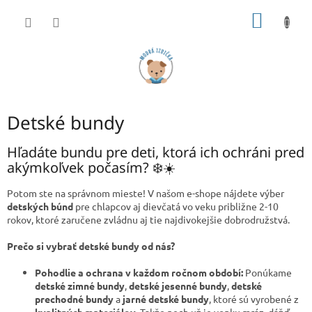
Prejsť
NÁKU
na
obsah
KOŠÍK
Detské bundy
Hľadáte bundu pre deti, ktorá ich ochráni pred
akýmkoľvek počasím? ❄️☀️
Potom ste na správnom mieste!
V našom e-shope nájdete výber
detských búnd
pre chlapcov aj dievčatá vo veku približne 2-10
rokov,
ktoré zaručene zvládnu aj tie najdivokejšie dobrodružstvá.
Prečo si vybrať detské bundy od nás?
Pohodlie a ochrana v každom ročnom období:
Ponúkame
detské zimné bundy
,
detské jesenné bundy
,
detské
prechodné bundy
a
jarné detské bundy
,
ktoré sú vyrobené z