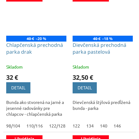
40 €
–20 %
40 €
–18 %
Chlapčenská prechodná
Dievčenská prechodná
parka drak
parka pastelová
Skladom
Skladom
32 €
32,50 €
DETAIL
DETAIL
Bunda ako stvorená na jarné a
Dievčenská štýlová predĺžená
jesenné radovánky pre
bunda - parka
chlapcov - chlapčenská parka
98/104
110/116
122/128
122
134
140
146
Likvidácia
Likvidácia