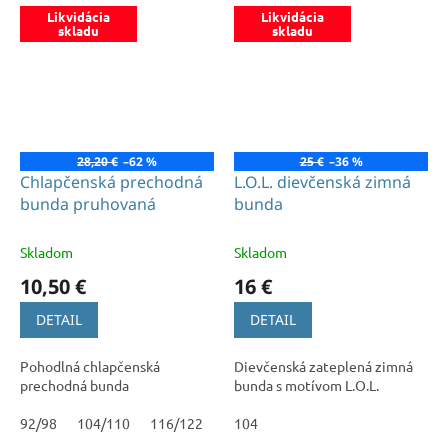
Likvidácia
Likvidácia
skladu
skladu
28,20 €
–62 %
25 €
–36 %
Chlapčenská prechodná
L.O.L. dievčenská zimná
bunda pruhovaná
bunda
Skladom
Skladom
10,50 €
16 €
DETAIL
DETAIL
Pohodlná chlapčenská
Dievčenská zateplená zimná
prechodná bunda
bunda s motívom L.O.L.
92/98
104/110
116/122
128
104