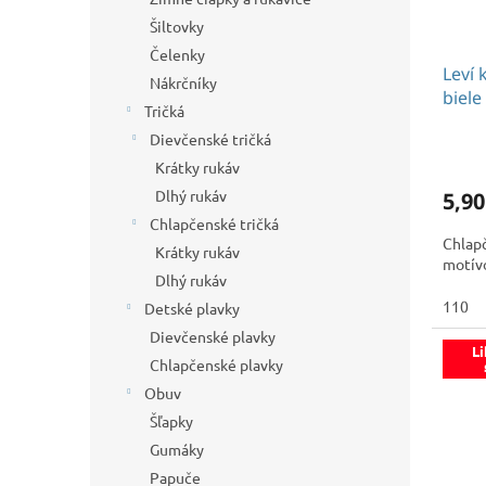
Šiltovky
Čelenky
Leví 
Nákrčníky
biele
Tričká
Dievčenské tričká
Krátky rukáv
Dlhý rukáv
5,90
Chlapčenské tričká
Chlap
Krátky rukáv
motívo
Dlhý rukáv
110
Detské plavky
Dievčenské plavky
Li
Chlapčenské plavky
Obuv
Šľapky
Gumáky
Papuče