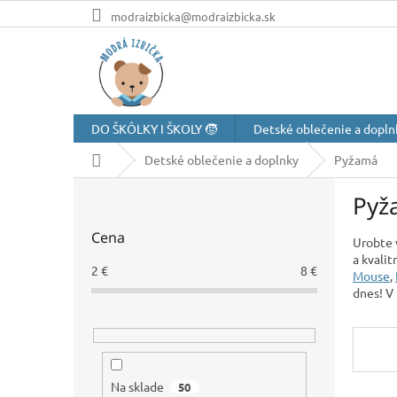
Prejsť
modraizbicka@modraizbicka.sk
na
obsah
DO ŠKÔLKY I ŠKOLY 🧒
Detské oblečenie a dopln
Domov
Detské oblečenie a doplnky
Pyžamá
B
Pyž
o
č
Cena
n
Urobte 
a kvali
ý
2
€
8
€
Mouse
,
p
dnes! V
a
n
e
l
Na sklade
50