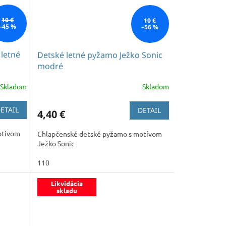
10 €
10 €
–45 %
–56 %
letné
Detské letné pyžamo Ježko Sonic
modré
Skladom
Skladom
Priemerné
hodnotenie
produktu
ETAIL
DETAIL
4,40 €
je
5,0
otívom
Chlapčenské detské pyžamo s motívom
z
Ježko Sonic
5
hviezdičiek.
110
Likvidácia
skladu