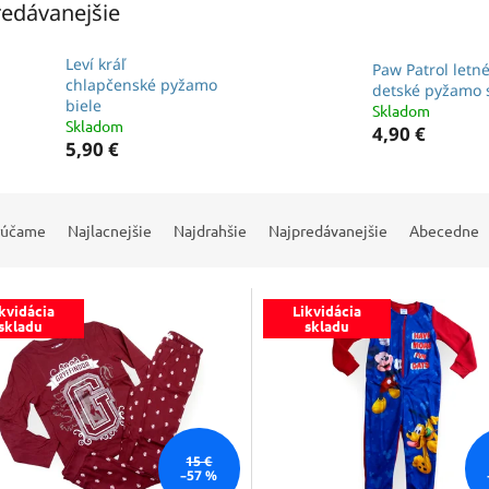
edávanejšie
Leví kráľ
Paw Patrol letn
chlapčenské pyžamo
detské pyžamo 
biele
Skladom
Skladom
4,90 €
5,90 €
rúčame
Najlacnejšie
Najdrahšie
Najpredávanejšie
Abecedne
kvidácia
Likvidácia
skladu
skladu
15 €
–57 %