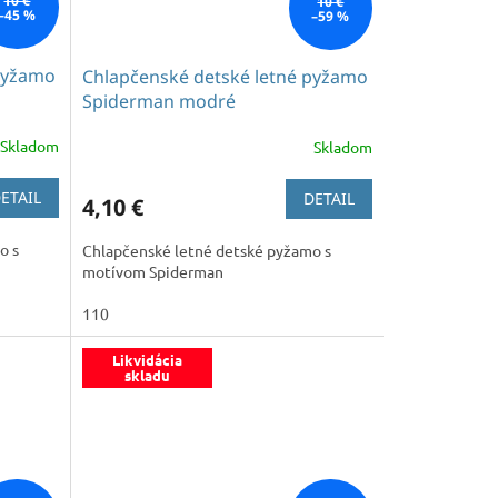
10 €
10 €
–45 %
–59 %
 pyžamo
Chlapčenské detské letné pyžamo
Spiderman modré
Skladom
Skladom
ETAIL
DETAIL
4,10 €
o s
Chlapčenské letné detské pyžamo s
motívom Spiderman
110
Likvidácia
skladu