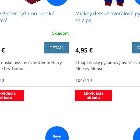
y Potter pyžamo detské
Mickey detské overálové 
ové
za zips
Skladom
erné
tenie
ktu
DETAIL
D
 €
4,95 €
čenské pyžamo s motívom Harry
Chlapčenský pyžamový overál s
 - Gryffindor
Mickey Mouse
ičiek.
40
104/110
kvidácia
Likvidácia
skladu
skladu
13 €