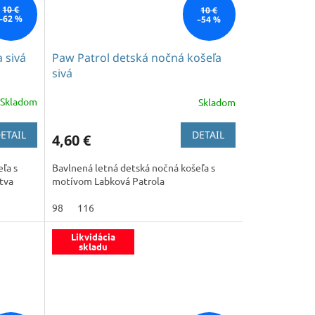
10 €
10 €
–62 %
–54 %
 sivá
Paw Patrol detská nočná košeľa
sivá
Skladom
Skladom
ETAIL
DETAIL
4,60 €
ľa s
Bavlnená letná detská nočná košeľa s
tva
motívom Labková Patrola
98
116
Likvidácia
skladu