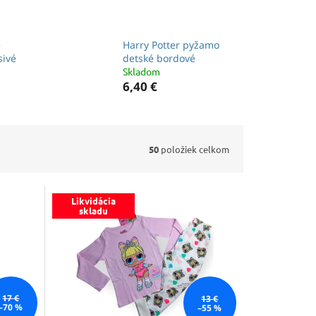
é
Harry Potter pyžamo
sivé
detské bordové
Skladom
6,40 €
50
položiek celkom
Likvidácia
skladu
17 €
13 €
–70 %
–55 %