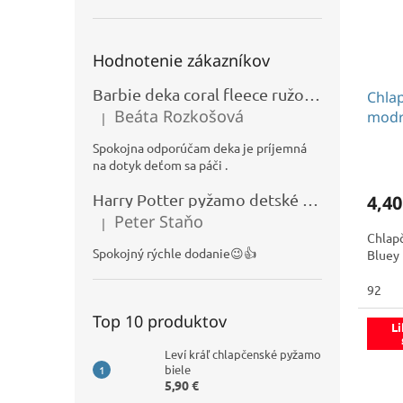
Hodnotenie zákazníkov
Barbie deka coral fleece ružová 120x150cm
Chla
Beáta Rozkošová
mod
|
Hodnotenie produktu je 5 z 5 hviezdičiek.
Spokojna odporúčam deka je príjemná
na dotyk deťom sa páči .
Harry Potter pyžamo detské bordové
4,40
Peter Staňo
|
Hodnotenie produktu je 5 z 5 hviezdičiek.
Chlap
Spokojný rýchle dodanie😉👍
Bluey
92
Top 10 produktov
Li
Leví kráľ chlapčenské pyžamo
biele
5,90 €