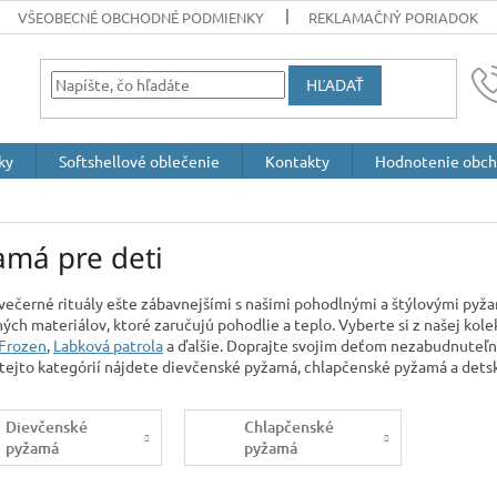
VŠEOBECNÉ OBCHODNÉ PODMIENKY
REKLAMAČNÝ PORIADOK
HĽADAŤ
ky
Softshellové oblečenie
Kontakty
Hodnotenie obc
amá pre deti
večerné rituály ešte zábavnejšími s našimi pohodlnými a štýlovými py
tných materiálov, ktoré zaručujú pohodlie a teplo. Vyberte si z našej ko
Frozen
,
Labková patrola
a ďalšie. Doprajte svojim deťom nezabudnuteľné
 tejto kategórií nájdete dievčenské pyžamá, chlapčenské pyžamá a dets
Dievčenské
Chlapčenské
pyžamá
pyžamá