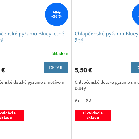
10 €
–56 %
pčenské pyžamo Bluey letné
Chlapčenské pyžamo Bluey 
ré
žlté
Skladom
DETAIL
D
 €
5,50 €
čenské detské pyžamo s motívom
Chlapčenské detské pyžamo s m
Bluey
92
98
kvidácia
Likvidácia
skladu
skladu