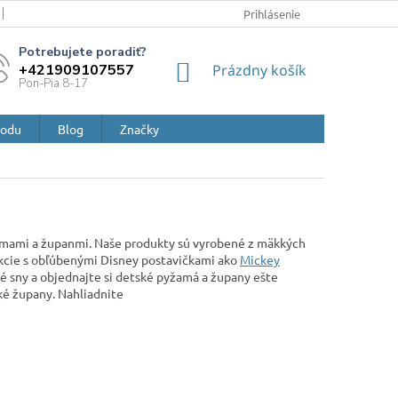
ZÁSADY A POUČENIA O OCHRANE OSOBNÝCH ÚDAJOV A POUŽÍVANÍ 
Prihlásenie
NÁKUPNÝ
+421909107557
Prázdny košík
KOŠÍK
hodu
Blog
Značky
žamami a županmi. Naše produkty sú vyrobené z mäkkých
lekcie s obľúbenými Disney postavičkami ako
Mickey
 sny a objednajte si detské pyžamá a župany ešte
ké župany. Nahliadnite