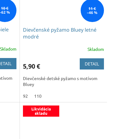
10 €
11 €
–62 %
–46 %
iele
Dievčenské pyžamo Bluey letné
modré
Skladom
Skladom
ETAIL
DETAIL
5,90 €
otívom
Dievčenské detské pyžamo s motívom
Bluey
92
110
Likvidácia
skladu