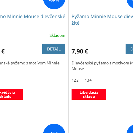
–39 %
mo Minnie Mouse dievčenské
Pyžamo Minnie Mouse die
žlté
Skladom
DETAIL
D
 €
7,90 €
enské pyžamo s motívom Minnie
Dievčenské pyžamo s motívom M
e
Mouse
122
134
kvidácia
Likvidácia
skladu
skladu