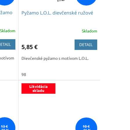
pyžamo
Pyžamo L.O.L. dievčenské ružové
Skladom
Skladom
ETAIL
DETAIL
5,85 €
 motívom
Dievčenské pyžamo s motívom L.O.L.
98
Likvidácia
skladu
13 €
10 €