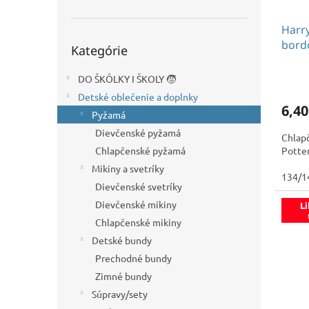
d
k
u
t
Harr
k
o
Preskočiť
bord
t
v
Kategórie
kategórie
o
v
Priem
DO ŠKÔLKY I ŠKOLY 🧒
hodno
Detské oblečenie a doplnky
produ
6,40
je
Pyžamá
5,0
Dievčenské pyžamá
Chlap
z
Potter
Chlapčenské pyžamá
5
hviezd
Mikiny a svetríky
134/1
Dievčenské svetríky
Dievčenské mikiny
Li
Chlapčenské mikiny
Detské bundy
Prechodné bundy
Zimné bundy
Súpravy/sety