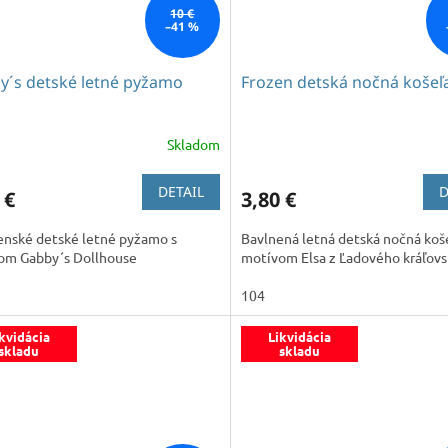
10 €
–41 %
y´s detské letné pyžamo
Frozen detská nočná košeľa
Skladom
DETAIL
D
 €
3,80 €
enské detské letné pyžamo s
Bavlnená letná detská nočná koše
om Gabby´s Dollhouse
motívom Elsa z Ľadového kráľovs
104
kvidácia
Likvidácia
skladu
skladu