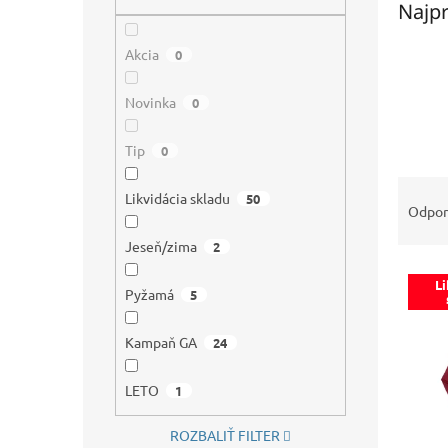
Najpr
Akcia
0
Novinka
0
Tip
0
R
Likvidácia skladu
50
a
Odpo
d
Jeseň/zima
2
e
V
n
Li
ý
i
Pyžamá
5
p
e
i
p
Kampaň GA
24
s
r
p
o
LETO
1
r
d
o
u
ROZBALIŤ FILTER