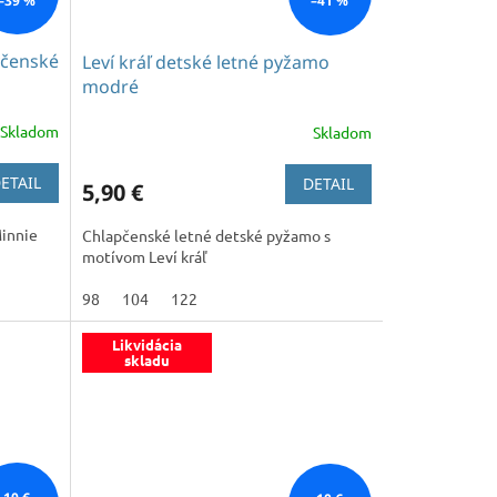
–39 %
–41 %
včenské
Leví kráľ detské letné pyžamo
modré
Skladom
Skladom
ETAIL
DETAIL
5,90 €
innie
Chlapčenské letné detské pyžamo s
motívom Leví kráľ
98
104
122
Likvidácia
skladu