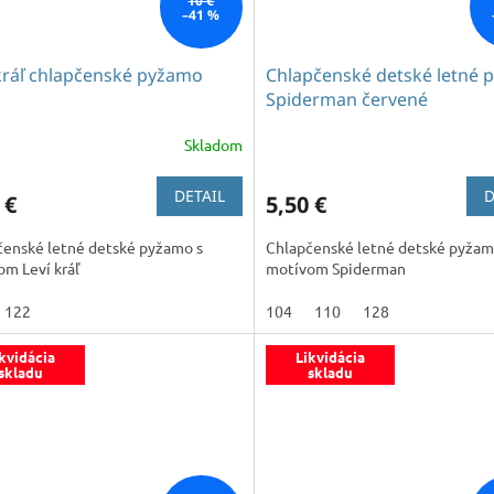
10 €
–41 %
kráľ chlapčenské pyžamo
Chlapčenské detské letné
Spiderman červené
Skladom
DETAIL
D
 €
5,50 €
čenské letné detské pyžamo s
Chlapčenské letné detské pyžam
m Leví kráľ
motívom Spiderman
122
104
110
128
kvidácia
Likvidácia
skladu
skladu