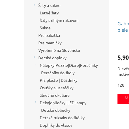
Šaty a sukne
Letné šaty
Šaty s dlhým rukávom
Gabb
Sukne
biele
Pre bábätká
Pre mamičky
Vyrobené na Slovensku
5,90
Detské doplnky
Nálepky|Puzzle|Diáre|Peračníky
Dievč
Peračníky do školy
motív
Pršiplášte | Dáždniky
128
Osušky a uteráčiky
Slnečné okuliare
Li
Deky|obliečky| LED lampy
Detské obliečky
Detské ruksaky do škôlky
Doplnky do vlasov