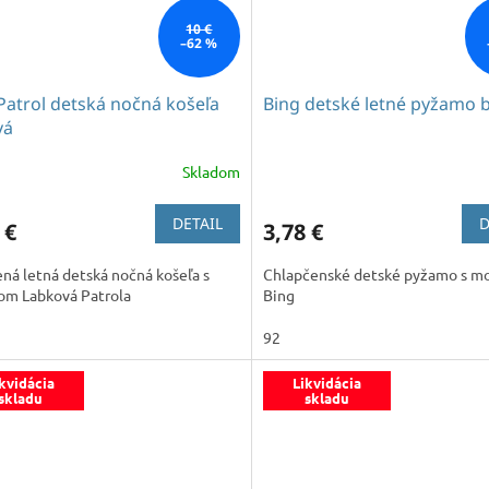
10 €
–62 %
Patrol detská nočná košeľa
Bing detské letné pyžamo b
vá
Skladom
DETAIL
D
 €
3,78 €
ná letná detská nočná košeľa s
Chlapčenské detské pyžamo s m
om Labková Patrola
Bing
92
kvidácia
Likvidácia
skladu
skladu