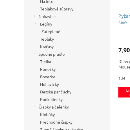
Na leto
Teplákové súpravy
Pyža
Nohavice
sivé
Legíny
Zateplené
Tepláky
Kraťasy
7,90
Spodné prádlo
Dievč
Tielka
Mous
Ponožky
Boxerky
134
Nohavičky
Li
Detské pančuchy
Podkolienky
Čiapky a čelenky
Klobúky
Prechodné čiapky
Zimné čiapky a rukavice