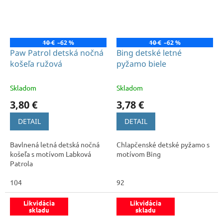
10 €
–62 %
10 €
–62 %
Paw Patrol detská nočná
Bing detské letné
košeľa ružová
pyžamo biele
Skladom
Skladom
3,80 €
3,78 €
DETAIL
DETAIL
Bavlnená letná detská nočná
Chlapčenské detské pyžamo s
košeľa s motívom Labková
motívom Bing
Patrola
104
92
Likvidácia
Likvidácia
skladu
skladu