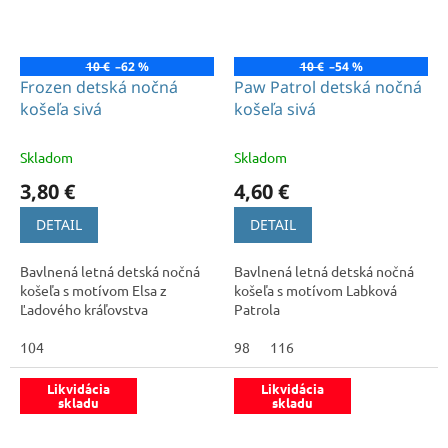
10 €
–62 %
10 €
–54 %
Frozen detská nočná
Paw Patrol detská nočná
košeľa sivá
košeľa sivá
Skladom
Skladom
3,80 €
4,60 €
DETAIL
DETAIL
Bavlnená letná detská nočná
Bavlnená letná detská nočná
košeľa s motívom Elsa z
košeľa s motívom Labková
Ľadového kráľovstva
Patrola
104
98
116
Likvidácia
Likvidácia
skladu
skladu