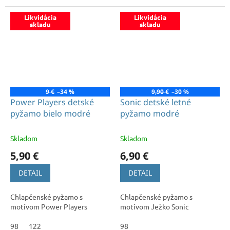
Likvidácia
Likvidácia
skladu
skladu
9 €
–34 %
9,90 €
–30 %
Power Players detské
Sonic detské letné
pyžamo bielo modré
pyžamo modré
Skladom
Skladom
5,90 €
6,90 €
DETAIL
DETAIL
Chlapčenské pyžamo s
Chlapčenské pyžamo s
motívom Power Players
motívom Ježko Sonic
98
122
98