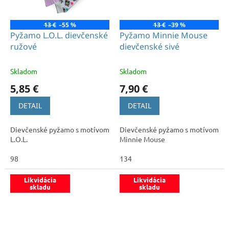
13 €
–55 %
13 €
–39 %
Pyžamo L.O.L. dievčenské
Pyžamo Minnie Mouse
ružové
dievčenské sivé
Skladom
Skladom
5,85 €
7,90 €
DETAIL
DETAIL
Dievčenské pyžamo s motívom
Dievčenské pyžamo s motívom
L.O.L.
Minnie Mouse
98
134
Likvidácia
Likvidácia
skladu
skladu