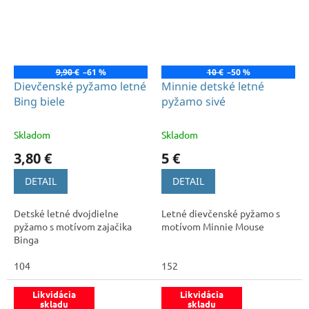
9,90 €
–61 %
10 €
–50 %
Dievčenské pyžamo letné
Minnie detské letné
Bing biele
pyžamo sivé
Skladom
Skladom
3,80 €
5 €
DETAIL
DETAIL
Detské letné dvojdielne
Letné dievčenské pyžamo s
pyžamo s motívom zajačika
motívom Minnie Mouse
Binga
104
152
Likvidácia
Likvidácia
skladu
skladu