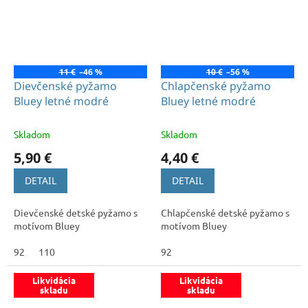
11 €
–46 %
10 €
–56 %
Dievčenské pyžamo
Chlapčenské pyžamo
Bluey letné modré
Bluey letné modré
Skladom
Skladom
5,90 €
4,40 €
DETAIL
DETAIL
Dievčenské detské pyžamo s
Chlapčenské detské pyžamo s
motívom Bluey
motívom Bluey
92
110
92
Likvidácia
Likvidácia
skladu
skladu