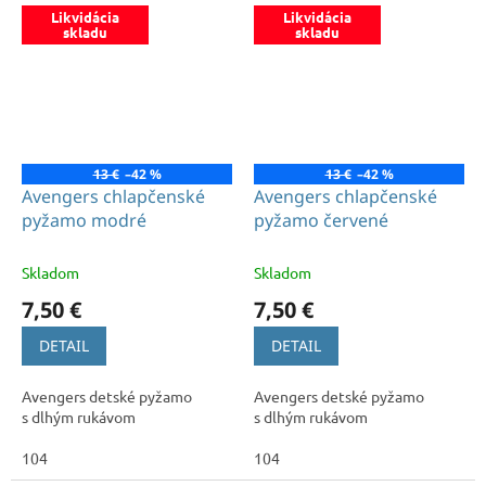
Likvidácia
Likvidácia
skladu
skladu
13 €
–42 %
13 €
–42 %
Avengers chlapčenské
Avengers chlapčenské
pyžamo modré
pyžamo červené
Skladom
Skladom
7,50 €
7,50 €
DETAIL
DETAIL
Avengers detské pyžamo
Avengers detské pyžamo
s dlhým rukávom
s dlhým rukávom
104
104