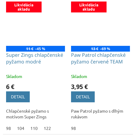
Likvidácia
Likvidácia
skladu
skladu
11 €
–45 %
13 €
–69 %
Super Zings chlapčenské
Paw Patrol chlapčenské
pyžamo modré
pyžamo červené TEAM
Skladom
Skladom
6 €
3,95 €
DETAIL
DETAIL
Chlapčenské pyžamo s
Paw Patrol pyžamo s dlhým
motívom Super Zings
rukávom
98
104
110
122
98