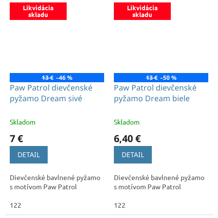
Likvidácia
Likvidácia
skladu
skladu
13 €
–46 %
13 €
–50 %
Paw Patrol dievčenské
Paw Patrol dievčenské
pyžamo Dream sivé
pyžamo Dream biele
Skladom
Skladom
7 €
6,40 €
DETAIL
DETAIL
Dievčenské bavlnené pyžamo
Dievčenské bavlnené pyžamo
s motívom Paw Patrol
s motívom Paw Patrol
122
122