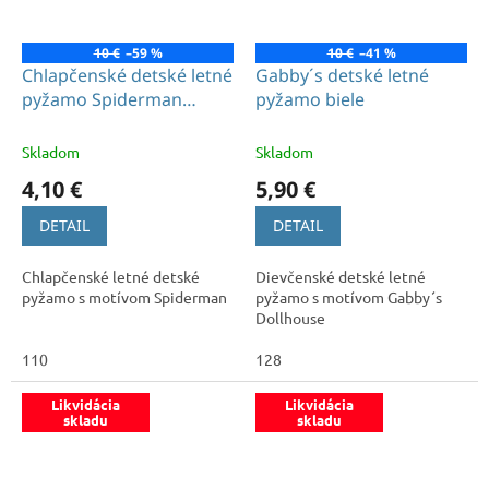
10 €
–59 %
10 €
–41 %
Chlapčenské detské letné
Gabby´s detské letné
pyžamo Spiderman
pyžamo biele
modré
Skladom
Skladom
4,10 €
5,90 €
DETAIL
DETAIL
Chlapčenské letné detské
Dievčenské detské letné
pyžamo s motívom Spiderman
pyžamo s motívom Gabby´s
Dollhouse
110
128
Likvidácia
Likvidácia
skladu
skladu