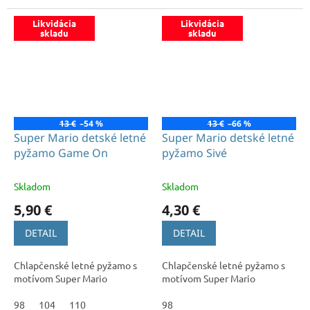
Likvidácia
Likvidácia
skladu
skladu
13 €
–54 %
13 €
–66 %
Super Mario detské letné
Super Mario detské letné
pyžamo Game On
pyžamo Sivé
Skladom
Skladom
5,90 €
4,30 €
DETAIL
DETAIL
Chlapčenské letné pyžamo s
Chlapčenské letné pyžamo s
motívom Super Mario
motívom Super Mario
98
104
110
98