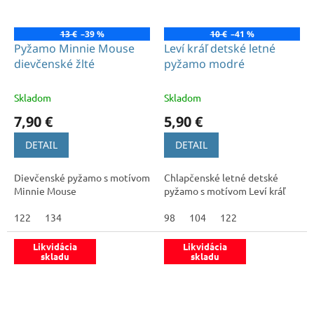
13 €
–39 %
10 €
–41 %
Pyžamo Minnie Mouse
Leví kráľ detské letné
dievčenské žlté
pyžamo modré
Skladom
Skladom
7,90 €
5,90 €
DETAIL
DETAIL
Dievčenské pyžamo s motívom
Chlapčenské letné detské
Minnie Mouse
pyžamo s motívom Leví kráľ
122
134
98
104
122
Likvidácia
Likvidácia
skladu
skladu