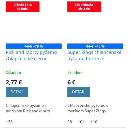
Likvidácia
Likvidácia
skladu
skladu
13 €
–78 %
11 €
–45 %
Rick and Morty pyžamo
Super Zings chlapčenské
chlapčenské čierne
pyžamo bordové
Skladom
Skladom
2,77 €
6 €
DETAIL
DETAIL
Chlapčenské pyžamo s
Chlapčenské pyžamo s
motívom Rick and Morty
motívom Super Zings
158
98
104
110