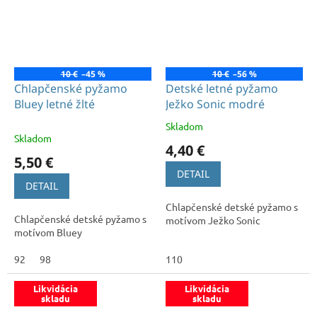
10 €
–45 %
10 €
–56 %
Chlapčenské pyžamo
Detské letné pyžamo
Bluey letné žlté
Ježko Sonic modré
Skladom
Priemerné
Skladom
hodnotenie
4,40 €
produktu
5,50 €
je
DETAIL
5,0
DETAIL
z
Chlapčenské detské pyžamo s
5
Chlapčenské detské pyžamo s
motívom Ježko Sonic
hviezdičiek.
motívom Bluey
92
98
110
Likvidácia
Likvidácia
skladu
skladu