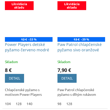
Likvidácia
Likvidácia
skladu
skladu
12 €
–33 %
13 €
–39 %
Power Players detské
Paw Patrol chlapčenské
pyžamo červeno modré
pyžamo sivo oranžové
Skladom
Skladom
8 €
7,90 €
DETAIL
DETAIL
Chlapčenské pyžamo s
Paw Patrol chlapčenské
motívom Power Players
pyžamo s dlhým rukávom
104
128
140
98
128