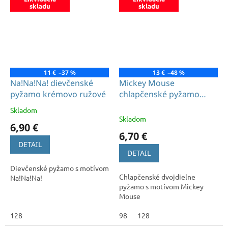
skladu
skladu
11 €
–37 %
13 €
–48 %
Na!Na!Na! dievčenské
Mickey Mouse
pyžamo krémovo ružové
chlapčenské pyžamo
červené
Skladom
Priemerné
Skladom
hodnotenie
6,90 €
produktu
6,70 €
je
DETAIL
5,0
DETAIL
z
Dievčenské pyžamo s motívom
5
Chlapčenské dvojdielne
Na!Na!Na!
hviezdičiek.
pyžamo s motívom Mickey
Mouse
128
98
128