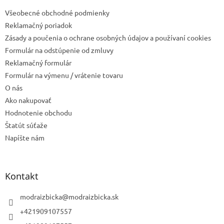
t
Všeobecné obchodné podmienky
i
e
Reklamačný poriadok
Zásady a poučenia o ochrane osobných údajov a používaní cookies
Formulár na odstúpenie od zmluvy
Reklamačný formulár
Formulár na výmenu / vrátenie tovaru
O nás
Ako nakupovať
Hodnotenie obchodu
Štatút súťaže
Napíšte nám
Kontakt
modraizbicka
@
modraizbicka.sk
+421909107557