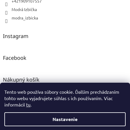
+421909107557
Modrá Izbička
modra_izbicka
Instagram
Facebook
Nákupný košík
Tento web používa súbory cookie. Ďalším prechádzaním
0
KS /
0 €
tohto webu vyjadrujete súhlas s ich používaním. Viac
informácií
tu
.
Vytvoril Shoptet
Nastavenie