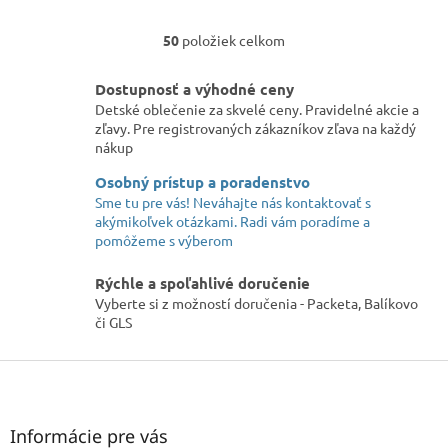
50
položiek celkom
O
v
l
Dostupnosť a výhodné ceny
á
Detské oblečenie za skvelé ceny. Pravidelné akcie a
d
zľavy. Pre registrovaných zákazníkov zľava na každý
a
nákup
c
i
Osobný prístup a poradenstvo
e
Sme tu pre vás! Neváhajte nás kontaktovať s
p
akýmikoľvek otázkami. Radi vám poradíme a
r
pomôžeme s výberom
v
k
Rýchle a spoľahlivé doručenie
y
Vyberte si z možností doručenia - Packeta, Balíkovo
v
či GLS
ý
p
Z
i
á
s
u
p
ä
Informácie pre vás