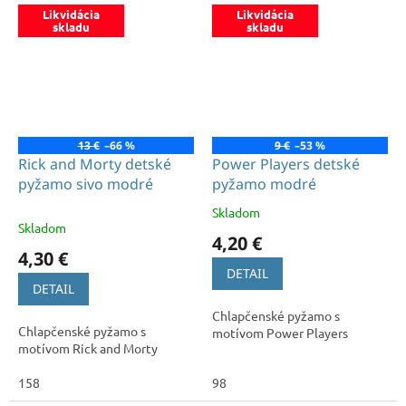
Likvidácia
Likvidácia
skladu
skladu
13 €
–66 %
9 €
–53 %
Rick and Morty detské
Power Players detské
pyžamo sivo modré
pyžamo modré
Skladom
Priemerné
Skladom
hodnotenie
4,20 €
produktu
4,30 €
je
DETAIL
5,0
DETAIL
z
Chlapčenské pyžamo s
5
Chlapčenské pyžamo s
motívom Power Players
hviezdičiek.
motívom Rick and Morty
158
98