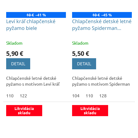
10 €
–41 %
10 €
–45 %
Leví kráľ chlapčenské
Chlapčenské detské letné
pyžamo biele
pyžamo Spiderman
červené
Skladom
Skladom
5,90 €
5,50 €
DETAIL
DETAIL
Chlapčenské letné detské
Chlapčenské letné detské
pyžamo s motívom Leví kráľ
pyžamo s motívom Spiderman
110
122
104
110
128
Likvidácia
Likvidácia
skladu
skladu