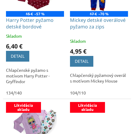
p
o
r
v
o
15 €
–57 %
17 €
–70 %
d
Harry Potter pyžamo
Mickey detské overálové
u
detské bordové
pyžamo za zips
k
Skladom
Priemerné
t
Skladom
hodnotenie
6,40 €
o
produktu
4,95 €
v
je
DETAIL
5,0
DETAIL
z
Chlapčenské pyžamo s
5
Chlapčenský pyžamový overál
motívom Harry Potter -
hviezdičiek.
s motívom Mickey Mouse
Gryffindor
134/140
104/110
Likvidácia
Likvidácia
skladu
skladu