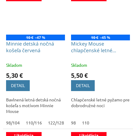
10 €
–47 %
10 €
–45 %
Minnie detská nočná
Mickey Mouse
košeľa červená
chlapčenské letné
pyžamo červené
Skladom
Skladom
5,30 €
5,50 €
DETAIL
DETAIL
Bavlnená letná detská nočná
Chlapčenské letné pyžamo pre
košeľa s motívom Minnie
dobrodružné noci
Mouse
98/104
110/116
122/128
98
110
Likvidácia
Likvidácia