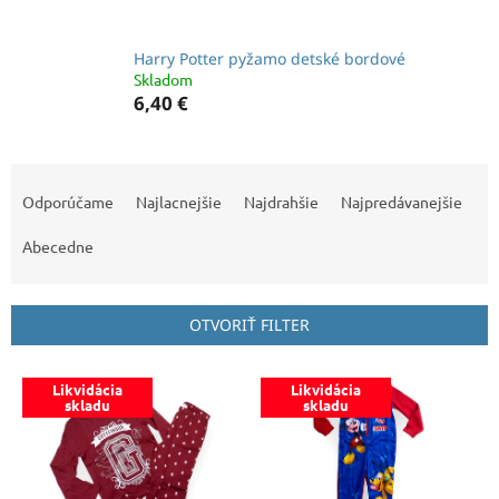
Harry Potter pyžamo detské bordové
Skladom
6,40 €
R
a
Odporúčame
Najlacnejšie
Najdrahšie
Najpredávanejšie
d
e
Abecedne
n
i
e
OTVORIŤ FILTER
p
r
V
o
Likvidácia
Likvidácia
ý
skladu
skladu
d
p
u
i
k
s
t