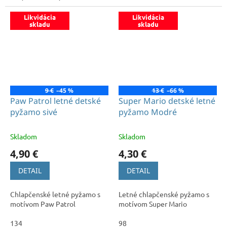
Likvidácia
Likvidácia
skladu
skladu
9 €
–45 %
13 €
–66 %
Paw Patrol letné detské
Super Mario detské letné
pyžamo sivé
pyžamo Modré
Skladom
Skladom
4,90 €
4,30 €
DETAIL
DETAIL
Chlapčenské letné pyžamo s
Letné chlapčenské pyžamo s
motívom Paw Patrol
motívom Super Mario
134
98