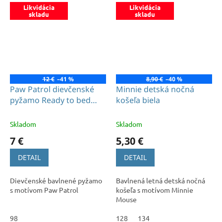
Likvidácia
Likvidácia
skladu
skladu
12 €
–41 %
8,90 €
–40 %
Paw Patrol dievčenské
Minnie detská nočná
pyžamo Ready to bed
košeľa biela
sivé
Skladom
Skladom
7 €
5,30 €
DETAIL
DETAIL
Dievčenské bavlnené pyžamo
Bavlnená letná detská nočná
s motívom Paw Patrol
košeľa s motívom Minnie
Mouse
98
128
134