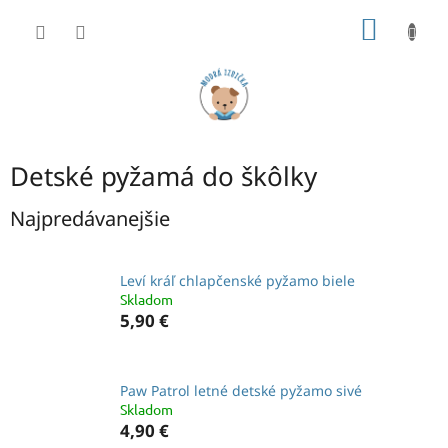
Prejsť
NÁKU
na
obsah
KOŠÍK
Detské pyžamá do škôlky
Najpredávanejšie
Leví kráľ chlapčenské pyžamo biele
Skladom
5,90 €
Paw Patrol letné detské pyžamo sivé
Skladom
4,90 €