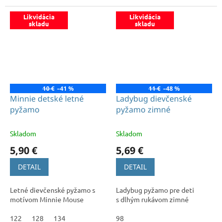
Likvidácia
Likvidácia
skladu
skladu
10 €
–41 %
11 €
–48 %
Minnie detské letné
Ladybug dievčenské
pyžamo
pyžamo zimné
Skladom
Skladom
5,90 €
5,69 €
DETAIL
DETAIL
Letné dievčenské pyžamo s
Ladybug pyžamo pre deti
motívom Minnie Mouse
s dlhým rukávom zimné
122
128
134
98