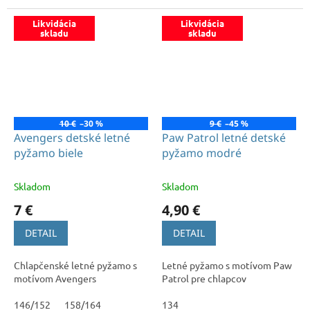
Likvidácia
Likvidácia
skladu
skladu
10 €
–30 %
9 €
–45 %
Avengers detské letné
Paw Patrol letné detské
pyžamo biele
pyžamo modré
Skladom
Skladom
7 €
4,90 €
DETAIL
DETAIL
Chlapčenské letné pyžamo s
Letné pyžamo s motívom Paw
motívom Avengers
Patrol pre chlapcov
146/152
158/164
134