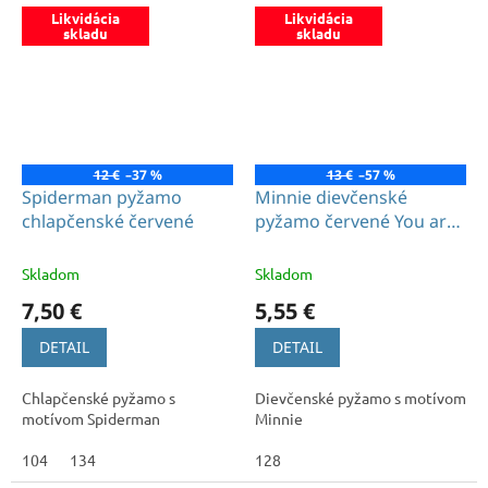
Likvidácia
Likvidácia
skladu
skladu
12 €
–37 %
13 €
–57 %
Spiderman pyžamo
Minnie dievčenské
chlapčenské červené
pyžamo červené You are
the best
Skladom
Skladom
7,50 €
5,55 €
DETAIL
DETAIL
Chlapčenské pyžamo s
Dievčenské pyžamo s motívom
motívom Spiderman
Minnie
104
134
128