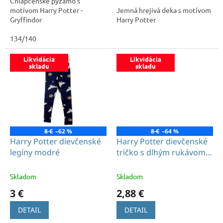
Chlapčenské pyžamo s
5
motívom Harry Potter -
Jemná hrejivá deka s motívom
hviezdičiek.
Gryffindor
Harry Potter
134/140
Likvidácia
Likvidácia
skladu
skladu
8 €
–62 %
8 €
–64 %
Harry Potter dievčenské
Harry Potter dievčenské
legíny modré
tričko s dlhým rukávom
bordové
Skladom
Skladom
3 €
2,88 €
DETAIL
DETAIL