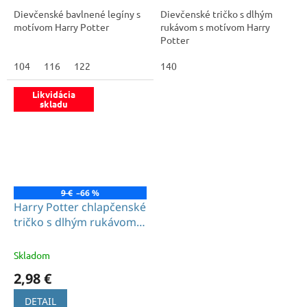
Dievčenské bavlnené legíny s
Dievčenské tričko s dlhým
motívom Harry Potter
rukávom s motívom Harry
Potter
104
116
122
140
Likvidácia
skladu
9 €
–66 %
Harry Potter chlapčenské
tričko s dlhým rukávom
biele
Skladom
2,98 €
DETAIL