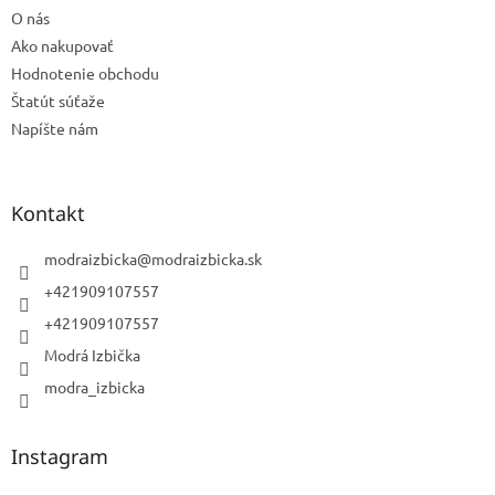
ý
O nás
p
Ako nakupovať
i
s
Hodnotenie obchodu
u
Štatút súťaže
Napíšte nám
Kontakt
modraizbicka
@
modraizbicka.sk
+421909107557
+421909107557
Modrá Izbička
modra_izbicka
Instagram