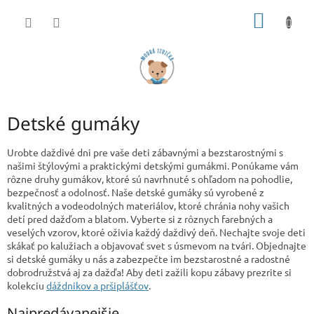
Prejsť
NÁKU
na
obsah
KOŠÍK
Detské gumáky
Urobte daždivé dni pre vaše deti zábavnými a bezstarostnými s
našimi štýlovými a praktickými detskými gumákmi. Ponúkame vám
rôzne druhy gumákov, ktoré sú navrhnuté s ohľadom na pohodlie,
bezpečnosť a odolnosť. Naše detské gumáky sú vyrobené z
kvalitných a vodeodolných materiálov, ktoré chránia nohy vašich
detí pred dažďom a blatom. Vyberte si z rôznych farebných a
veselých vzorov, ktoré oživia každý daždivý deň. Nechajte svoje deti
skákať po kalužiach a objavovať svet s úsmevom na tvári. Objednajte
si detské gumáky u nás a zabezpečte im bezstarostné a radostné
dobrodružstvá aj za dažďa! Aby deti zažili kopu zábavy prezrite si
kolekciu
dáždnikov a pršiplášťov
.
Najpredávanejšie