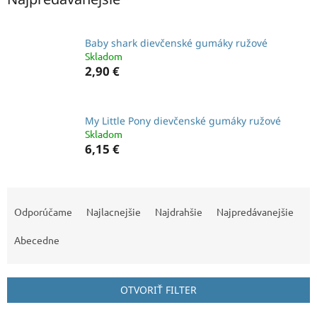
Baby shark dievčenské gumáky ružové
Skladom
2,90 €
My Little Pony dievčenské gumáky ružové
Skladom
6,15 €
R
a
Odporúčame
Najlacnejšie
Najdrahšie
Najpredávanejšie
d
e
Abecedne
n
i
e
OTVORIŤ FILTER
p