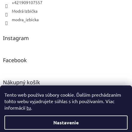
+421909107557
Modrá Izbička
modra_izbicka
Instagram
Facebook
Nákupný košík
Tento web používa súbory cookie. Ďalším prechádzaním
0
KS /
0 €
tohto webu vyjadrujete súhlas s ich používaním. Viac
informácií
tu
.
Vytvoril Shoptet
Nastavenie