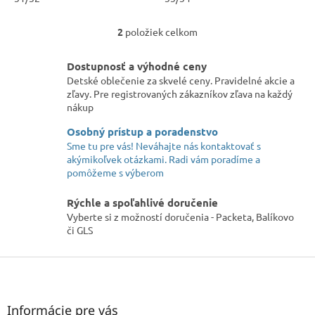
2
položiek celkom
O
v
l
Dostupnosť a výhodné ceny
á
Detské oblečenie za skvelé ceny. Pravidelné akcie a
d
zľavy. Pre registrovaných zákazníkov zľava na každý
a
nákup
c
i
Osobný prístup a poradenstvo
e
Sme tu pre vás! Neváhajte nás kontaktovať s
p
akýmikoľvek otázkami. Radi vám poradíme a
r
pomôžeme s výberom
v
k
Rýchle a spoľahlivé doručenie
y
Vyberte si z možností doručenia - Packeta, Balíkovo
v
či GLS
ý
p
Z
i
á
s
u
p
ä
Informácie pre vás