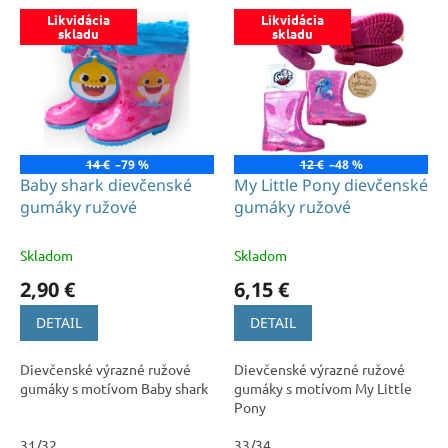
r
V
o
Likvidácia
Likvidácia
ý
skladu
skladu
d
p
u
i
k
s
t
p
o
r
v
o
14 €
–79 %
12 €
–48 %
d
Baby shark dievčenské
My Little Pony dievčenské
u
gumáky ružové
gumáky ružové
k
t
Skladom
Skladom
o
2,90 €
6,15 €
v
DETAIL
DETAIL
Dievčenské výrazné ružové
Dievčenské výrazné ružové
gumáky s motívom Baby shark
gumáky s motívom My Little
Pony
31/32
33/34