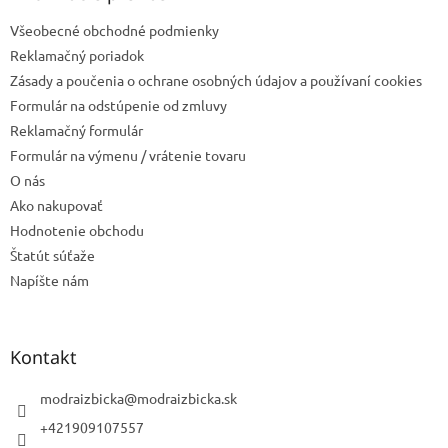
t
Všeobecné obchodné podmienky
i
e
Reklamačný poriadok
Zásady a poučenia o ochrane osobných údajov a používaní cookies
Formulár na odstúpenie od zmluvy
Reklamačný formulár
Formulár na výmenu / vrátenie tovaru
O nás
Ako nakupovať
Hodnotenie obchodu
Štatút súťaže
Napíšte nám
Kontakt
modraizbicka
@
modraizbicka.sk
+421909107557