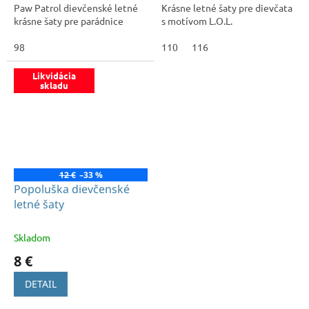
Paw Patrol dievčenské letné
Krásne letné šaty pre dievčata
krásne šaty pre parádnice
s motívom L.O.L.
98
110
116
Likvidácia
skladu
12 €
–33 %
Popoluška dievčenské
letné šaty
Skladom
8 €
DETAIL