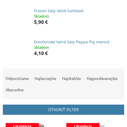
Frozen šaty letné batikové
Skladom
5,90 €
Dievčenské letné šaty Peppa Pig mentol
Skladom
4,10 €
R
a
Odporúčame
Najlacnejšie
Najdrahšie
Najpredávanejšie
d
e
Abecedne
n
i
e
OTVORIŤ FILTER
p
r
V
Likvidácia
Likvidácia