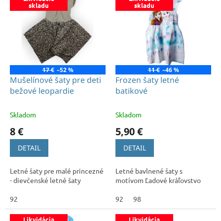
o
ý
skladu
skladu
d
p
u
i
k
s
t
p
o
r
v
o
17 €
–52 %
11 €
–46 %
d
Mušelínové šaty pre deti
Frozen šaty letné
u
bežové leopardie
batikové
k
t
Skladom
Skladom
o
8 €
5,90 €
v
DETAIL
DETAIL
Letné šaty pre malé princezné
Letné bavlnené šaty s
- dievčenské letné šaty
motívom Ľadové kráľovstvo
92
92
98
Likvidácia
Likvidácia