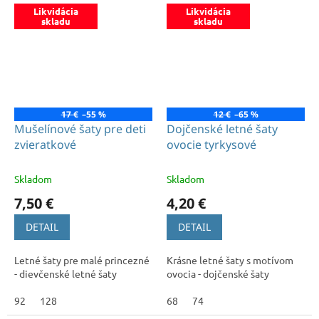
Likvidácia
Likvidácia
skladu
skladu
17 €
–55 %
12 €
–65 %
Mušelínové šaty pre deti
Dojčenské letné šaty
zvieratkové
ovocie tyrkysové
Skladom
Skladom
7,50 €
4,20 €
DETAIL
DETAIL
Letné šaty pre malé princezné
Krásne letné šaty s motívom
- dievčenské letné šaty
ovocia - dojčenské šaty
92
128
68
74