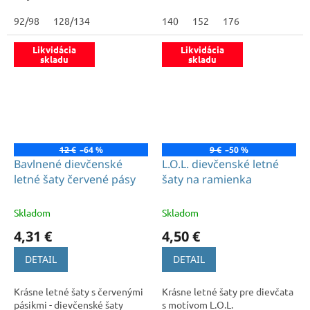
92/98
128/134
140
152
176
Likvidácia
Likvidácia
skladu
skladu
12 €
–64 %
9 €
–50 %
Bavlnené dievčenské
L.O.L. dievčenské letné
letné šaty červené pásy
šaty na ramienka
Skladom
Skladom
4,31 €
4,50 €
DETAIL
DETAIL
Krásne letné šaty s červenými
Krásne letné šaty pre dievčata
pásikmi - dievčenské šaty
s motívom L.O.L.