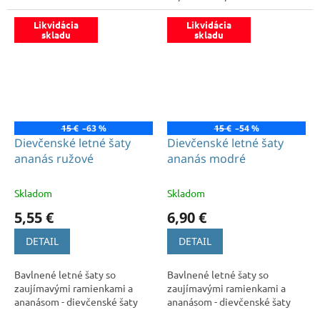
Likvidácia
Likvidácia
skladu
skladu
15 €
–63 %
15 €
–54 %
Dievčenské letné šaty
Dievčenské letné šaty
ananás ružové
ananás modré
Skladom
Skladom
5,55 €
6,90 €
DETAIL
DETAIL
Bavlnené letné šaty so
Bavlnené letné šaty so
zaujímavými ramienkami a
zaujímavými ramienkami a
ananásom - dievčenské šaty
ananásom - dievčenské šaty