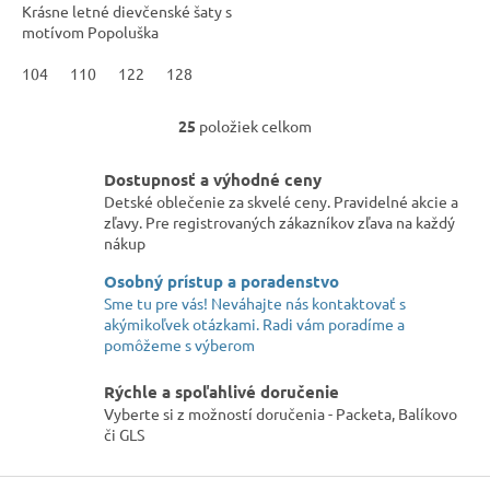
Krásne letné dievčenské šaty s
motívom Popoluška
104
110
122
128
25
položiek celkom
O
v
l
Dostupnosť a výhodné ceny
á
Detské oblečenie za skvelé ceny. Pravidelné akcie a
d
zľavy. Pre registrovaných zákazníkov zľava na každý
a
nákup
c
i
Osobný prístup a poradenstvo
e
Sme tu pre vás! Neváhajte nás kontaktovať s
p
akýmikoľvek otázkami. Radi vám poradíme a
r
pomôžeme s výberom
v
k
Rýchle a spoľahlivé doručenie
y
Vyberte si z možností doručenia - Packeta, Balíkovo
v
či GLS
ý
p
Z
i