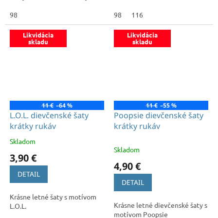
98
98
116
Likvidácia
Likvidácia
skladu
skladu
11 €
–64 %
11 €
–55 %
L.O.L. dievčenské šaty
Poopsie dievčenské šaty
krátky rukáv
krátky rukáv
Skladom
Priemerné
Skladom
hodnotenie
3,90 €
produktu
4,90 €
je
DETAIL
5,0
DETAIL
z
Krásne letné šaty s motívom
5
Krásne letné dievčenské šaty s
L.O.L.
hviezdičiek.
motívom Poopsie