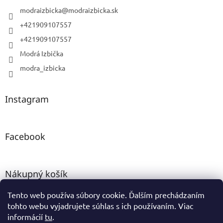
modraizbicka
@
modraizbicka.sk
+421909107557
+421909107557
Modrá Izbička
modra_izbicka
Instagram
Facebook
Nákupný košík
Tento web používa súbory cookie. Ďalším prechádzaním
0
KS /
0 €
tohto webu vyjadrujete súhlas s ich používaním. Viac
informácií
tu
.