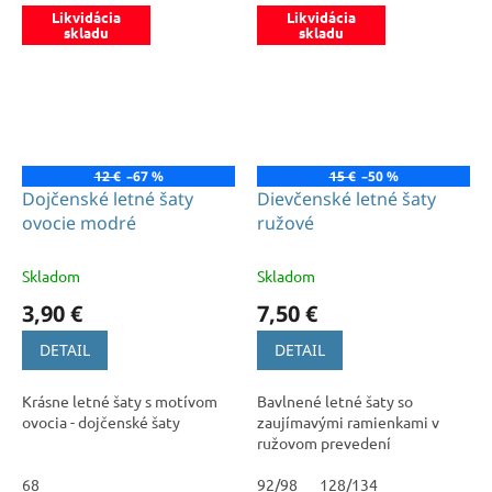
Likvidácia
Likvidácia
skladu
skladu
12 €
–67 %
15 €
–50 %
Dojčenské letné šaty
Dievčenské letné šaty
ovocie modré
ružové
Skladom
Skladom
3,90 €
7,50 €
DETAIL
DETAIL
Krásne letné šaty s motívom
Bavlnené letné šaty so
ovocia - dojčenské šaty
zaujímavými ramienkami v
ružovom prevedení
68
92/98
128/134