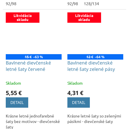
92/98
92/98
128/134
Likvidácia
Likvidácia
skladu
skladu
15 €
–63 %
12 €
–64 %
Bavlnené dievčenské
Bavlnené dievčenské
letné šaty červené
letné šaty zelené pásy
Skladom
Skladom
5,55 €
4,31 €
DETAIL
DETAIL
Krásne letné jednofarebné
Krásne letné šaty so zelenými
šaty bez motívov - dievčenské
pásikmi - dievčenské šaty
šaty