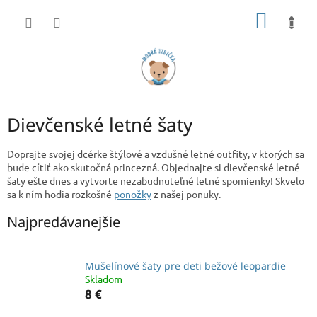
Prejsť
NÁKU
na
obsah
KOŠÍK
Dievčenské letné šaty
Doprajte svojej dcérke štýlové a vzdušné letné outfity, v ktorých sa
bude cítiť ako skutočná princezná. Objednajte si dievčenské letné
šaty ešte dnes a vytvorte nezabudnuteľné letné spomienky! Skvelo
sa k ním hodia rozkošné
ponožky
z našej ponuky.
Najpredávanejšie
Mušelínové šaty pre deti bežové leopardie
Skladom
8 €