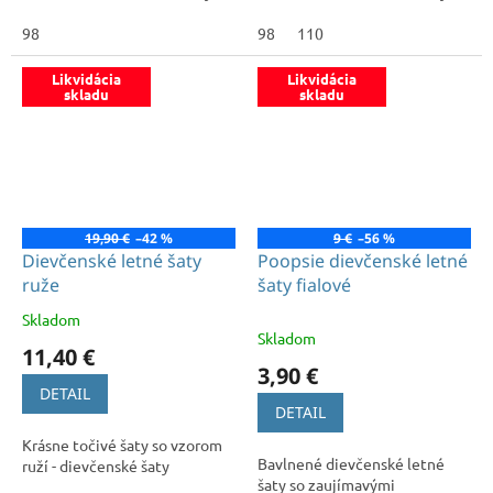
98
98
110
Likvidácia
Likvidácia
skladu
skladu
19,90 €
–42 %
9 €
–56 %
Dievčenské letné šaty
Poopsie dievčenské letné
ruže
šaty fialové
Skladom
Priemerné
Skladom
hodnotenie
11,40 €
produktu
3,90 €
je
DETAIL
5,0
DETAIL
z
Krásne točivé šaty so vzorom
5
Bavlnené dievčenské letné
ruží - dievčenské šaty
hviezdičiek.
šaty so zaujímavými