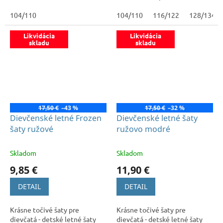
104/110
104/110
116/122
128/134
Likvidácia
Likvidácia
skladu
skladu
17,50 €
–43 %
17,50 €
–32 %
Dievčenské letné Frozen
Dievčenské letné šaty
šaty ružové
ružovo modré
Skladom
Skladom
9,85 €
11,90 €
DETAIL
DETAIL
Krásne točivé šaty pre
Krásne točivé šaty pre
dievčatá - detské letné šaty
dievčatá - detské letné šaty