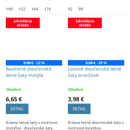
140
152
164
176
92
98
Likvidácia
Likvidácia
skladu
skladu
9,90 €
–32 %
9,90 €
–59 %
Bavlnené dievčenské
Ľanové dievčenské letné
letné šaty motýle
šaty oranžové
Skladom
Skladom
6,65 €
3,98 €
DETAIL
DETAIL
Krásne letné šaty s motívom
Krásne letné dievčenské šaty s
motýľov - dievčenské šaty
motívom kvietkov