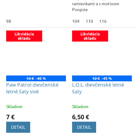
ramienkami a s motívom
Poopsie
98
104
110
116
Likvidácia
Likvidácia
skladu
skladu
13 €
–46 %
12 €
–45 %
Paw Patrol dievčenské
L.O.L. dievčenské letné
letné šaty sivé
šaty
Skladom
Skladom
7 €
6,50 €
DETAIL
DETAIL