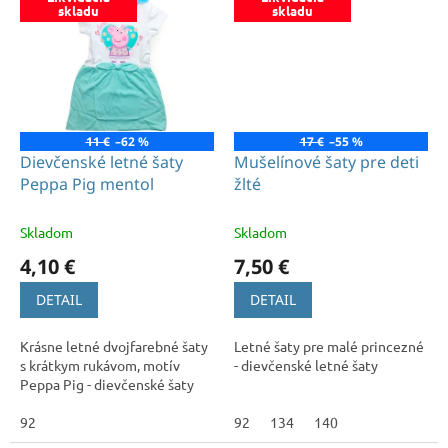
skladu
skladu
11 €
–62 %
17 €
–55 %
Dievčenské letné šaty
Mušelínové šaty pre deti
Peppa Pig mentol
žlté
Skladom
Skladom
4,10 €
7,50 €
DETAIL
DETAIL
Krásne letné dvojfarebné šaty
Letné šaty pre malé princezné
s krátkym rukávom, motív
- dievčenské letné šaty
Peppa Pig - dievčenské šaty
92
92
134
140