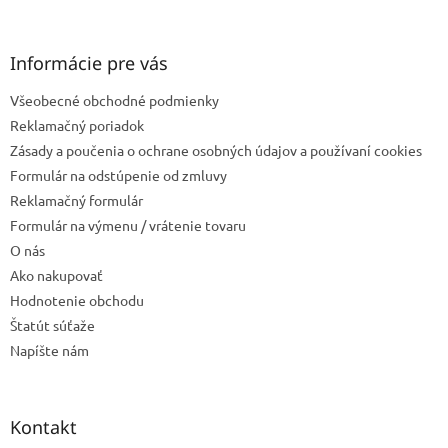
á
s
u
p
ä
Informácie pre vás
t
Všeobecné obchodné podmienky
i
e
Reklamačný poriadok
Zásady a poučenia o ochrane osobných údajov a používaní cookies
Formulár na odstúpenie od zmluvy
Reklamačný formulár
Formulár na výmenu / vrátenie tovaru
O nás
Ako nakupovať
Hodnotenie obchodu
Štatút súťaže
Napíšte nám
Kontakt