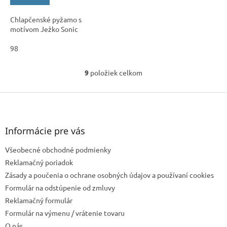
Chlapčenské pyžamo s
motívom Ježko Sonic
98
9
položiek celkom
O
v
l
Z
á
á
d
p
a
ä
Informácie pre vás
c
t
i
Všeobecné obchodné podmienky
i
e
e
p
Reklamačný poriadok
r
Zásady a poučenia o ochrane osobných údajov a používaní cookies
v
Formulár na odstúpenie od zmluvy
k
Reklamačný formulár
y
v
Formulár na výmenu / vrátenie tovaru
ý
O nás