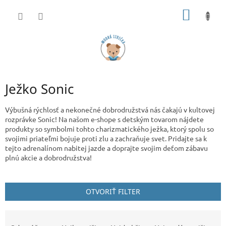
Prejsť
NÁKU
na
obsah
KOŠÍK
Ježko Sonic
Výbušná rýchlosť a nekonečné dobrodružstvá nás čakajú v kultovej
rozprávke Sonic! Na našom e-shope s detským tovarom nájdete
produkty so symbolmi tohto charizmatického ježka, ktorý spolu so
svojimi priateľmi bojuje proti zlu a zachraňuje svet. Pridajte sa k
tejto adrenalínom nabitej jazde a doprajte svojim deťom zábavu
plnú akcie a dobrodružstva!
OTVORIŤ FILTER
R