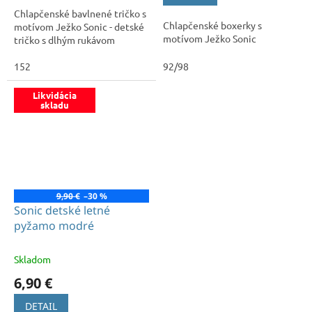
z
Chlapčenské bavlnené tričko s
5
Chlapčenské boxerky s
motívom Ježko Sonic - detské
hviezdičiek.
motívom Ježko Sonic
tričko s dlhým rukávom
152
92/98
Likvidácia
skladu
9,90 €
–30 %
Sonic detské letné
pyžamo modré
Skladom
6,90 €
DETAIL