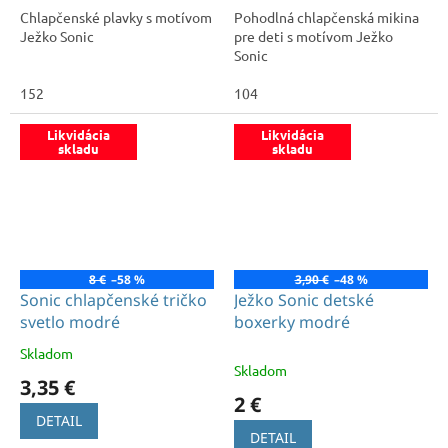
Chlapčenské plavky s motívom
Pohodlná chlapčenská mikina
Ježko Sonic
pre deti s motívom Ježko
Sonic
152
104
Likvidácia
Likvidácia
skladu
skladu
8 €
–58 %
3,90 €
–48 %
Sonic chlapčenské tričko
Ježko Sonic detské
svetlo modré
boxerky modré
Skladom
Priemerné
Skladom
hodnotenie
3,35 €
produktu
2 €
je
DETAIL
5,0
DETAIL