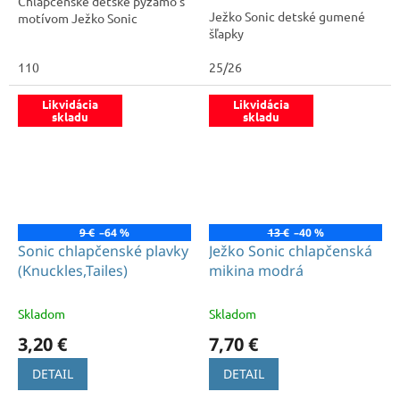
Chlapčenské detské pyžamo s
5
Ježko Sonic detské gumené
motívom Ježko Sonic
hviezdičiek.
šľapky
110
25/26
Likvidácia
Likvidácia
skladu
skladu
9 €
–64 %
13 €
–40 %
Sonic chlapčenské plavky
Ježko Sonic chlapčenská
(Knuckles,Tailes)
mikina modrá
Skladom
Skladom
3,20 €
7,70 €
DETAIL
DETAIL