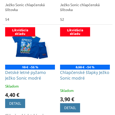
Ježko Sonic chlapčenská
Ježko Sonic chlapčenská
šiltovka
šiltovka
54
52
Likvidácia
Likvidácia
skladu
skladu
10 €
–56 %
8,50 €
–54 %
Detské letné pyžamo
Chlapčenské šľapky Ježko
Ježko Sonic modré
Sonic modré
Skladom
Priemerné
Skladom
hodnotenie
4,40 €
produktu
3,90 €
je
DETAIL
5,0
DETAIL
z