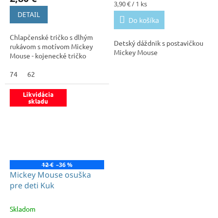
je
Jednotková
3,90 € / 1 ks
5,0
cena:
DETAIL
Do košíka
z
5
Chlapčenské tričko s dlhým
hviezdičiek.
Detský dáždnik s postavičkou
rukávom s motívom Mickey
Mickey Mouse
Mouse - kojenecké tričko
74
62
Likvidácia
skladu
12 €
–36 %
Mickey Mouse osuška
pre deti Kuk
Skladom