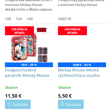
motívom Mickey Mouse -
s motívom Mickey Mouse
detské tričko s dlhým rukávom
128
134
140
104/110
Likvidácia
Likvidácia
skladu
skladu
19 €
–39 %
9,90 €
–44 %
Dvojposchodový
Mickey Mouse detská
peračník Mickey Mouse
rýchloschnúca osuška
Skladom
Skladom
11,50 €
5,50 €
Do košíka
Do košíka