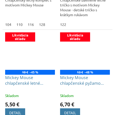
Chlapčenský letný komplet s
Chlapčenské bavlnené letné
motívom Mickey Mouse
tričko s motívom Mickey
Mouse - detské tričko s
krátkym rukávom
104
110
116
128
122
Likvidácia
Likvidácia
skladu
skladu
10 €
–45 %
13 €
–48 %
Mickey Mouse
Mickey Mouse
chlapčenské letné
chlapčenské pyžamo
pyžamo červené
červené
Skladom
Skladom
5,50 €
6,70 €
DETAIL
DETAIL