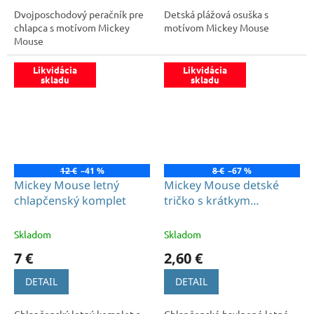
Dvojposchodový peračník pre
Detská plážová osuška s
chlapca s motívom Mickey
motívom Mickey Mouse
Mouse
Likvidácia
Likvidácia
skladu
skladu
12 €
–41 %
8 €
–67 %
Mickey Mouse letný
Mickey Mouse detské
chlapčenský komplet
tričko s krátkym
rukávom modré
Skladom
Skladom
7 €
2,60 €
DETAIL
DETAIL