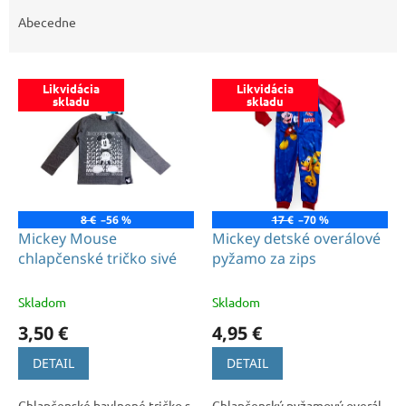
d
e
Abecedne
n
i
V
e
Likvidácia
Likvidácia
ý
p
skladu
skladu
p
r
i
o
s
d
p
u
r
k
o
t
8 €
–56 %
17 €
–70 %
d
Mickey Mouse
Mickey detské overálové
o
u
chlapčenské tričko sivé
pyžamo za zips
v
k
t
Skladom
Skladom
o
3,50 €
4,95 €
v
DETAIL
DETAIL
Chlapčenské bavlnené tričko s
Chlapčenský pyžamový overál