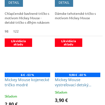
DETAIL
DETAIL
Chlapčenské bavlnené tričko s
Dámske tehotenské tričko s
motívom Mickey Mouse -
motívom Mickey Mouse
detské tričko s dlhým rukávom
98
122
Likvidácia
Likvidácia
skladu
skladu
6 €
–53 %
9,90 €
–60 %
Mickey Mouse kojenecké
Mickey Mouse
tričko modré
vystreľovací detský
dáždnik
Skladom
Priemerné
Skladom
hodnotenie
3,90 €
produktu
2,80 €