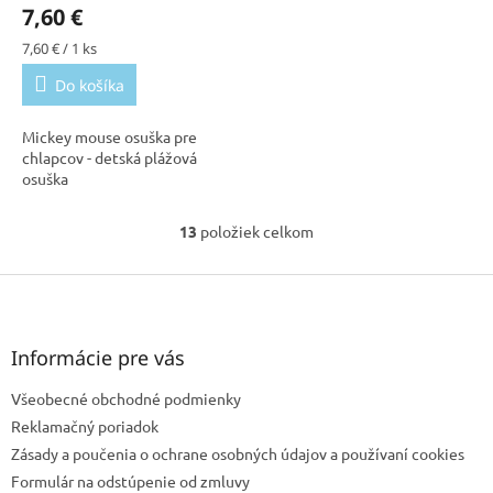
7,60 €
Jednotková
7,60 € / 1 ks
cena:
Do košíka
Mickey mouse osuška pre
chlapcov - detská plážová
osuška
13
položiek celkom
O
v
l
Z
á
á
d
p
a
ä
Informácie pre vás
c
t
i
Všeobecné obchodné podmienky
i
e
e
p
Reklamačný poriadok
r
Zásady a poučenia o ochrane osobných údajov a používaní cookies
v
Formulár na odstúpenie od zmluvy
k