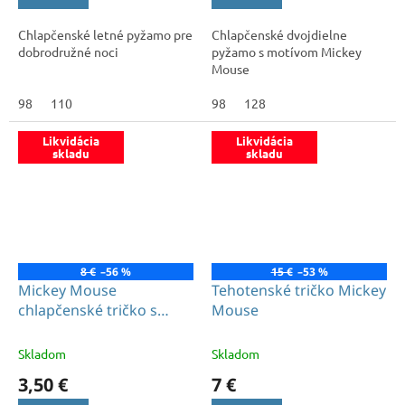
Chlapčenské letné pyžamo pre
Chlapčenské dvojdielne
dobrodružné noci
pyžamo s motívom Mickey
Mouse
98
110
98
128
Likvidácia
Likvidácia
skladu
skladu
8 €
–56 %
15 €
–53 %
Mickey Mouse
Tehotenské tričko Mickey
chlapčenské tričko s
Mouse
dlhým rukávom červené
Skladom
Skladom
3,50 €
7 €