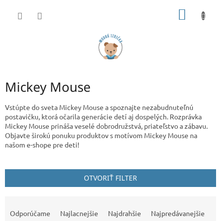
Prejsť
NÁKU
na
obsah
KOŠÍK
Mickey Mouse
Vstúpte do sveta Mickey Mouse a spoznajte nezabudnuteľnú
postavičku, ktorá očarila generácie detí aj dospelých. Rozprávka
Mickey Mouse prináša veselé dobrodružstvá, priateľstvo a zábavu.
Objavte širokú ponuku produktov s motívom Mickey Mouse na
našom e-shope pre deti!
OTVORIŤ FILTER
R
a
Odporúčame
Najlacnejšie
Najdrahšie
Najpredávanejšie