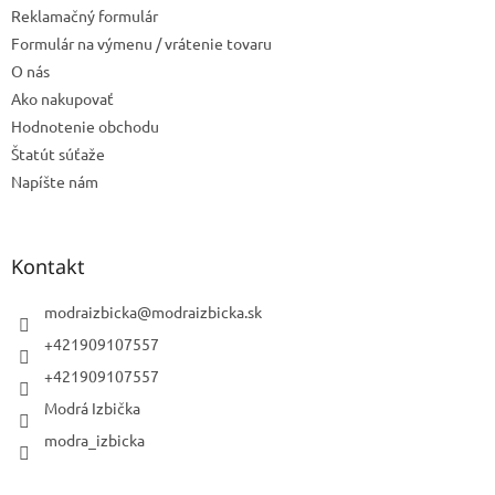
Reklamačný formulár
y
v
Formulár na výmenu / vrátenie tovaru
ý
O nás
p
Ako nakupovať
i
s
Hodnotenie obchodu
u
Štatút súťaže
Napíšte nám
Kontakt
modraizbicka
@
modraizbicka.sk
+421909107557
+421909107557
Modrá Izbička
modra_izbicka