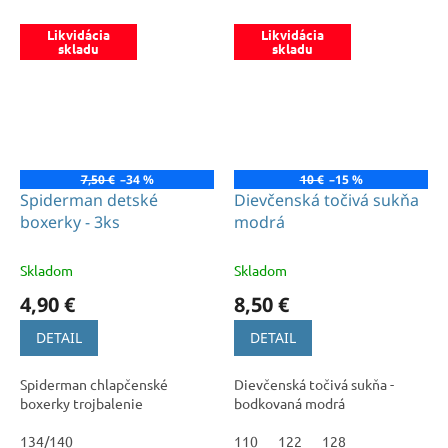
Likvidácia
Likvidácia
skladu
skladu
7,50 €
–34 %
10 €
–15 %
Spiderman detské
Dievčenská točivá sukňa
boxerky - 3ks
modrá
Skladom
Skladom
4,90 €
8,50 €
DETAIL
DETAIL
Spiderman chlapčenské
Dievčenská točivá sukňa -
boxerky trojbalenie
bodkovaná modrá
134/140
110
122
128