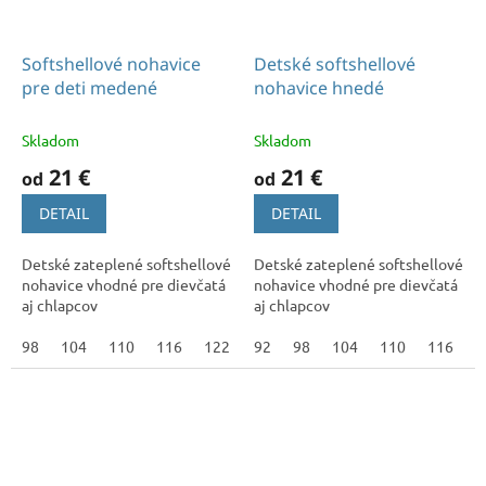
Softshellové nohavice
Detské softshellové
pre deti medené
nohavice hnedé
Skladom
Skladom
21 €
21 €
od
od
DETAIL
DETAIL
Detské zateplené softshellové
Detské zateplené softshellové
nohavice vhodné pre dievčatá
nohavice vhodné pre dievčatá
aj chlapcov
aj chlapcov
98
104
110
116
122
128
92
98
134
104
140
110
116
1