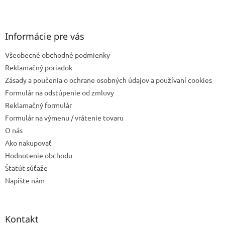
Z
hviezdičiek.
á
p
ä
Informácie pre vás
t
Všeobecné obchodné podmienky
i
e
Reklamačný poriadok
Zásady a poučenia o ochrane osobných údajov a používaní cookies
Formulár na odstúpenie od zmluvy
Reklamačný formulár
Formulár na výmenu / vrátenie tovaru
O nás
Ako nakupovať
Hodnotenie obchodu
Štatút súťaže
Napíšte nám
Kontakt