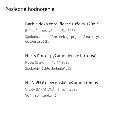
Posledné hodnotenie
Barbie deka coral fleece ružová 120x150cm
Hodnotenie
Beáta Rozkošová
|
15.1.2026
produktu
Spokojna odporúčam deka je príjemná na dotyk
je
deťom sa páči .
5
z
5
Harry Potter pyžamo detské bordové
hviezdičiek.
Hodnotenie
Peter Staňo
|
13.11.2025
produktu
Spokojný rýchle dodanie😉👍
je
5
z
Na!Na!Na! dievčenské pyžamo krémovo ružové
5
Hodnotenie
VIERA BARANOVÁ
|
5.11.2025
hviezdičiek.
produktu
Veľmi som spokojná
je
5
z
5