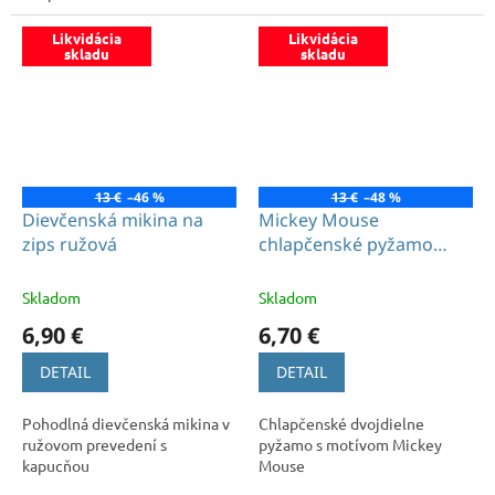
Likvidácia
Likvidácia
skladu
skladu
13 €
–46 %
13 €
–48 %
Dievčenská mikina na
Mickey Mouse
zips ružová
chlapčenské pyžamo
červené
Skladom
Skladom
6,90 €
6,70 €
DETAIL
DETAIL
Pohodlná dievčenská mikina v
Chlapčenské dvojdielne
ružovom prevedení s
pyžamo s motívom Mickey
kapucňou
Mouse