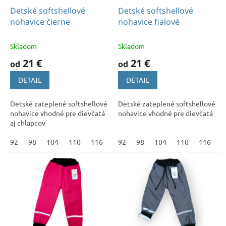
e
Detské softshellové
Detské softshellové
k
nohavice čierne
nohavice fialové
a
Skladom
Skladom
n
i
21 €
21 €
od
od
a
DETAIL
DETAIL
v
a
Detské zateplené softshellové
Detské zateplené softshellové
nohavice vhodné pre dievčatá
nohavice vhodné pre dievčatá
š
aj chlapcov
i
92
98
104
110
116
122
92
128
98
104
134
110
140
116
146
1
c
h
d
e
t
í