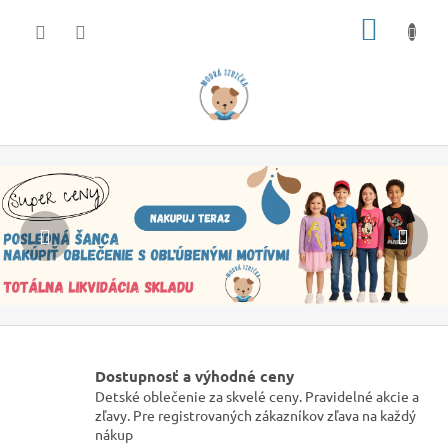
Prejsť
NÁKU
na
obsah
KOŠÍK
O
Predchádzajúce
Nas
b
j
a
v
t
e
n
e
Dostupnosť a výhodné ceny
Detské oblečenie za skvelé ceny. Pravidelné akcie a
k
zľavy. Pre registrovaných zákazníkov zľava na každý
o
nákup