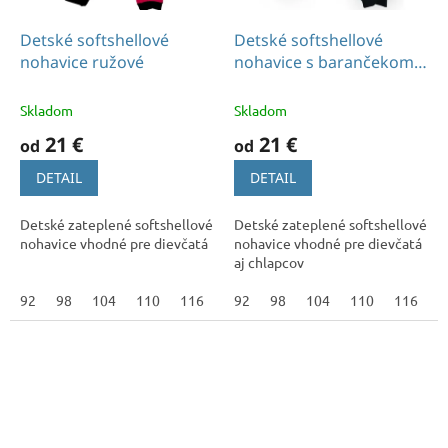
.
.
Detské softshellové
Detské softshellové
nohavice ružové
nohavice s barančekom
.
sivé
Skladom
Skladom
21 €
21 €
od
od
DETAIL
DETAIL
Detské zateplené softshellové
Detské zateplené softshellové
nohavice vhodné pre dievčatá
nohavice vhodné pre dievčatá
aj chlapcov
92
98
104
110
116
122
92
128
98
104
134
110
140
116
146
1