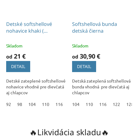
Detské softshellové
Softshellová bunda
nohavice khaki (
detská čierna
baranček)
Skladom
Skladom
21 €
30,90 €
od
od
DETAIL
DETAIL
Detské zateplené softshellové
Detská zateplená softshellová
nohavice vhodné pre dievčatá
bunda vhodná pre dievčatá aj
aj chlapcov
chlapcov
92
98
104
110
116
122
104
128
110
134
116
140
122
146
128
🔥Likvidácia skladu🔥