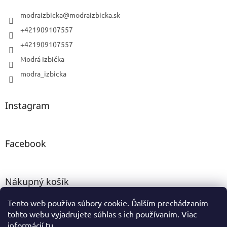
modraizbicka
@
modraizbicka.sk
+421909107557
+421909107557
Modrá Izbička
modra_izbicka
Instagram
Facebook
Nákupný košík
Tento web používa súbory cookie. Ďalším prechádzaním
0
KS /
0 €
tohto webu vyjadrujete súhlas s ich používaním. Viac
informácií
tu
.