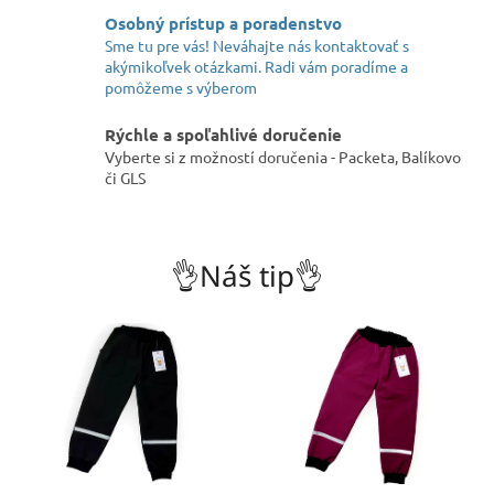
n
Osobný prístup a poradenstvo
e
Sme tu pre vás! Neváhajte nás kontaktovať s
akýmikoľvek otázkami. Radi vám poradíme a
č
pomôžeme s výberom
n
ú
Rýchle a spoľahlivé doručenie
Vyberte si z možností doručenia - Packeta, Balíkovo
r
či GLS
a
d
o
👌Náš tip👌
s
ť
z
o
b
l
i