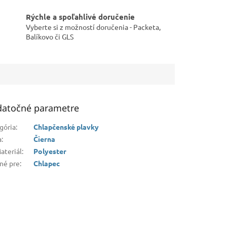
Rýchle a spoľahlivé doručenie
Vyberte si z možností doručenia - Packeta,
Balíkovo či GLS
atočné parametre
gória
:
Chlapčenské plavky
a
:
Čierna
ateriál
:
Polyester
né pre
:
Chlapec