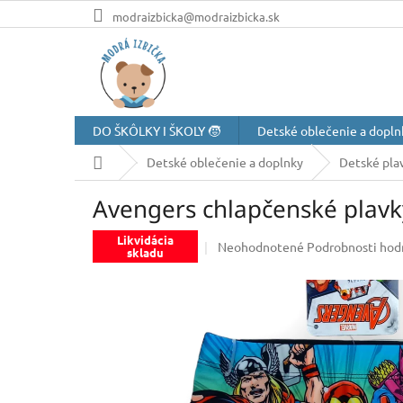
Prejsť
modraizbicka@modraizbicka.sk
na
obsah
DO ŠKÔLKY I ŠKOLY 🧒
Detské oblečenie a dopln
Domov
Detské oblečenie a doplnky
Detské pla
Avengers chlapčenské plavky
Likvidácia
Priemerné
Neohodnotené
Podrobnosti hod
skladu
hodnotenie
produktu
je
0,0
z
5
hviezdičiek.