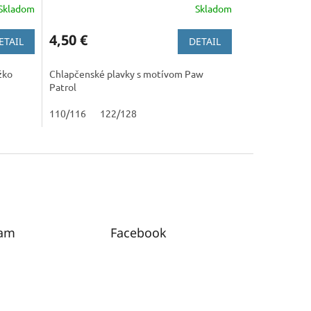
Skladom
Skladom
4,50 €
ETAIL
DETAIL
žko
Chlapčenské plavky s motívom Paw
Patrol
110/116
122/128
ram
Facebook