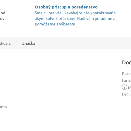
Osobný prístup a poradenstvo
lné
Sme tu pre vás! Neváhajte nás kontaktovať s
kov
akýmikoľvek otázkami. Radi vám poradíme a
pomôžeme s výberom
skusia
Značka
Dod
Kate
Farb
?
M
Urče
guma