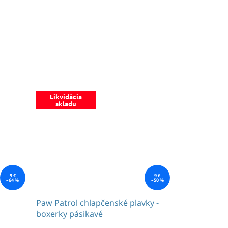
Likvidácia
skladu
9 €
9 €
–64 %
–50 %
Paw Patrol chlapčenské plavky -
boxerky pásikavé