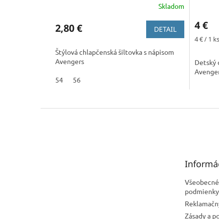
Skladom
4 €
2,80 €
DETAIL
Jednotk
4 € / 1 k
cena:
Štýlová chlapčenská šiltovka s nápisom
Avengers
Detský 
Avenge
54
56
Z
á
p
ä
t
Informá
i
e
Všeobecné
podmienky
Reklamačn
Zásady a p