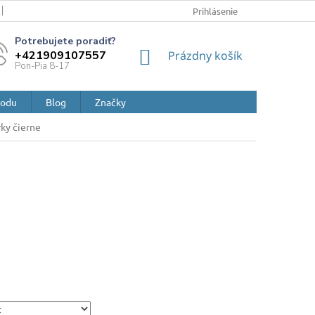
ZÁSADY A POUČENIA O OCHRANE OSOBNÝCH ÚDAJOV A POUŽÍVANÍ 
Prihlásenie
NÁKUPNÝ
+421909107557
Prázdny košík
KOŠÍK
hodu
Blog
Značky
ky čierne