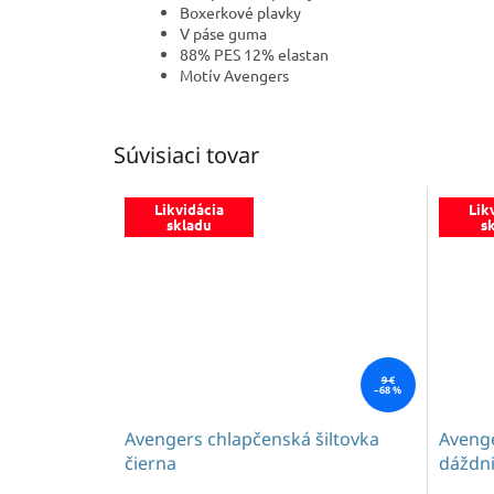
Boxerkové plavky
V páse guma
88% PES 12% elastan
Motív Avengers
Súvisiaci tovar
Likvidácia
Lik
skladu
s
9 €
–68 %
Avengers chlapčenská šiltovka
Avenge
čierna
dáždn