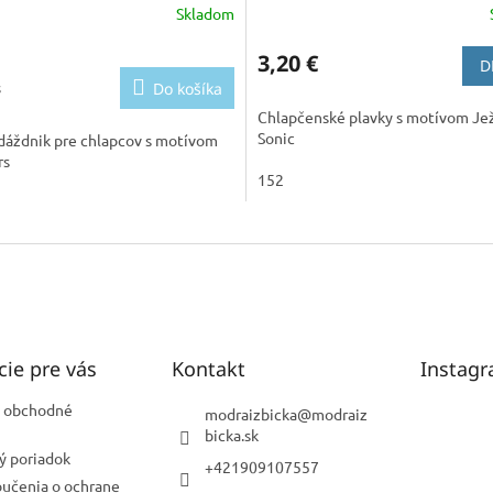
Skladom
3,20 €
D
ová
s
Do košíka
Chlapčenské plavky s motívom Je
Sonic
dáždnik pre chlapcov s motívom
rs
152
cie pre vás
Kontakt
Instag
 obchodné
modraizbicka
@
modraiz
bicka.sk
ý poriadok
+421909107557
oučenia o ochrane