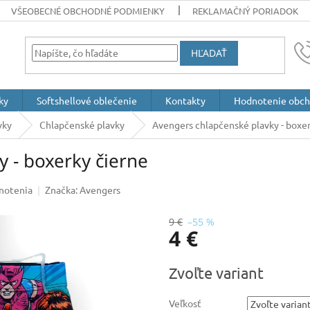
VŠEOBECNÉ OBCHODNÉ PODMIENKY
REKLAMAČNÝ PORIADOK
HĽADAŤ
ky
Softshellové oblečenie
Kontakty
Hodnotenie obc
vky
Chlapčenské plavky
Avengers chlapčenské plavky - boxer
 - boxerky čierne
notenia
Značka:
Avengers
9 €
–55 %
4 €
Jednotková
Zvoľte variant
cena:
Veľkosť