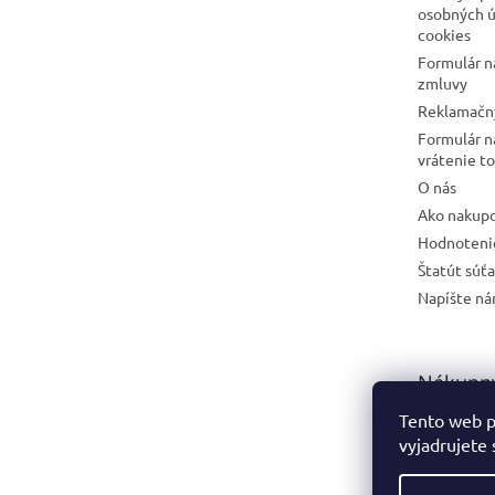
osobných ú
cookies
Formulár n
zmluvy
Reklamačný
Formulár n
vrátenie t
O nás
Ako nakup
Hodnoteni
Štatút súť
Napíšte n
Nákupný
Tento web p
vyjadrujete 