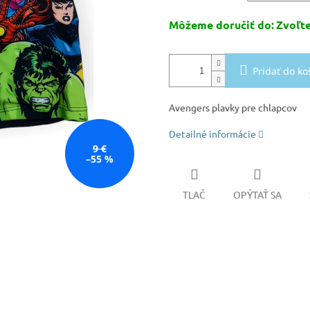
Môžeme doručiť do:
Zvoľte
Pridať do ko
Avengers plavky pre chlapcov
Detailné informácie
9 €
–55 %
TLAČ
OPÝTAŤ SA