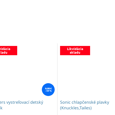
vidácia
Likvidácia
kladu
skladu
9,90 €
–59 %
rs vystreľovací detský
Sonic chlapčenské plavky
ik
(Knuckles,Tailes)