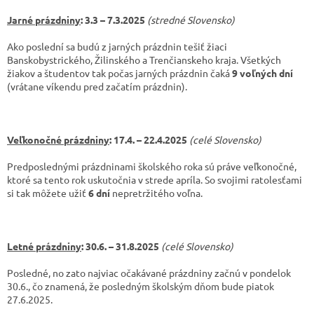
Jarné prázdniny
: 3.3 – 7.3.2025
(stredné Slovensko)
Ako poslední sa budú z jarných prázdnin tešiť žiaci
Banskobystrického, Žilinského a Trenčianskeho kraja. Všetkých
žiakov a študentov tak počas jarných prázdnin čaká
9
voľných dní
(vrátane víkendu pred začatím prázdnin).
Veľkonočné prázdniny
: 17.4. – 22.4.2025
(celé Slovensko)
Predposlednými prázdninami školského roka sú práve veľkonočné,
ktoré sa tento rok uskutočnia v strede apríla. So svojimi ratolesťami
si tak môžete užiť
6 dní
nepretržitého voľna.
Letné prázdniny
: 30.6. – 31.8.2025
(celé Slovensko)
Posledné, no zato najviac očakávané prázdniny začnú v pondelok
30.6., čo znamená, že posledným školským dňom bude piatok
27.6.2025.