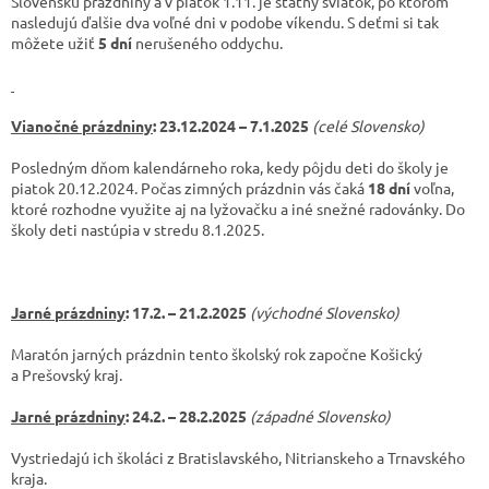
Slovensku prázdniny a v piatok 1.11. je štátny sviatok, po ktorom
nasledujú ďalšie dva voľné dni v podobe víkendu. S deťmi si tak
môžete užiť
5 dní
nerušeného oddychu.
Vianočné prázdniny
: 23.12.2024 – 7.1.2025
(celé Slovensko)
Posledným dňom kalendárneho roka, kedy pôjdu deti do školy je
piatok 20.12.2024. Počas zimných prázdnin vás čaká
18 dní
voľna,
ktoré rozhodne využite aj na lyžovačku a iné snežné radovánky. Do
školy deti nastúpia v stredu 8.1.2025.
Jarné prázdniny
: 17.2. – 21.2.2025
(východné Slovensko)
Maratón jarných prázdnin tento školský rok započne Košický
a Prešovský kraj.
Jarné prázdniny
: 24.2. – 28.2.2025
(západné Slovensko)
Vystriedajú ich školáci z Bratislavského, Nitrianskeho a Trnavského
kraja.