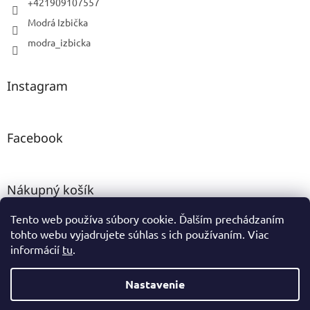
+421909107557
Modrá Izbička
modra_izbicka
Instagram
Facebook
Nákupný košík
Tento web používa súbory cookie. Ďalším prechádzaním
0
KS /
0 €
tohto webu vyjadrujete súhlas s ich používaním. Viac
informácií
tu
.
Vytvoril Shoptet
Nastavenie