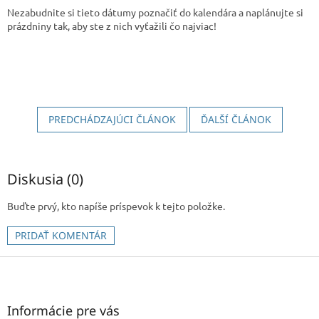
Nezabudnite si tieto dátumy poznačiť do kalendára a naplánujte si
prázdniny tak, aby ste z nich vyťažili čo najviac!
PREDCHÁDZAJÚCI ČLÁNOK
ĎALŠÍ ČLÁNOK
Diskusia (0)
Buďte prvý, kto napíše príspevok k tejto položke.
PRIDAŤ KOMENTÁR
Z
á
p
ä
Informácie pre vás