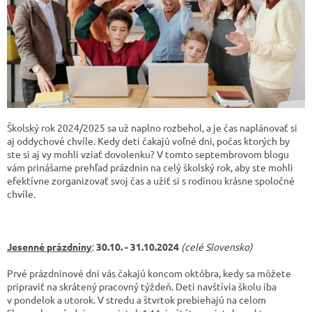
Školský rok 2024/2025 sa už naplno rozbehol, a je čas naplánovať si
aj oddychové chvíle. Kedy deti čakajú voľné dni, počas ktorých by
ste si aj vy mohli vziať dovolenku? V tomto septembrovom blogu
vám prinášame prehľad prázdnin na celý školský rok, aby ste mohli
efektívne zorganizovať svoj čas a užiť si s rodinou krásne spoločné
chvíle.
Jesenné prázdniny
:
30.10. - 31.10.2024
(celé Slovensko)
Prvé prázdninové dni vás čakajú koncom októbra, kedy sa môžete
pripraviť na skrátený pracovný týždeň. Deti navštívia školu iba
v pondelok a utorok. V stredu a štvrtok prebiehajú na celom