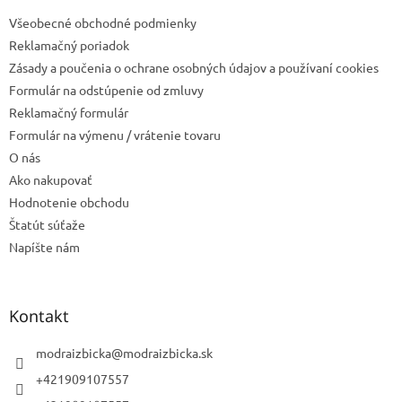
t
Všeobecné obchodné podmienky
i
e
Reklamačný poriadok
Zásady a poučenia o ochrane osobných údajov a používaní cookies
Formulár na odstúpenie od zmluvy
Reklamačný formulár
Formulár na výmenu / vrátenie tovaru
O nás
Ako nakupovať
Hodnotenie obchodu
Štatút súťaže
Napíšte nám
Kontakt
modraizbicka
@
modraizbicka.sk
+421909107557