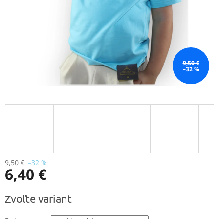
9,50 €
–32 %
9,50 €
–32 %
6,40 €
Jednotková
Zvoľte variant
cena: