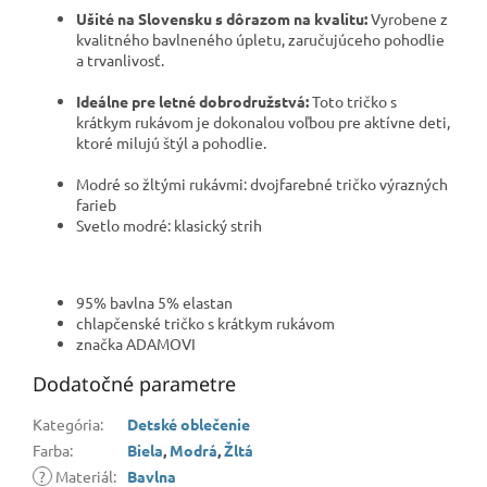
Ušité na Slovensku s dôrazom na kvalitu:
Vyrobene z
kvalitného bavlneného úpletu, zaručujúceho pohodlie
a trvanlivosť.
Ideálne pre letné dobrodružstvá:
Toto tričko s
krátkym rukávom je dokonalou voľbou pre aktívne deti,
ktoré milujú štýl a pohodlie.
Modré so žltými rukávmi: dvojfarebné tričko výrazných
farieb
Svetlo modré: klasický strih
95% bavlna 5% elastan
chlapčenské tričko s krátkym rukávom
značka ADAMOVI
Dodatočné parametre
Kategória
:
Detské oblečenie
Farba
:
Biela
,
Modrá
,
Žltá
?
Materiál
:
Bavlna