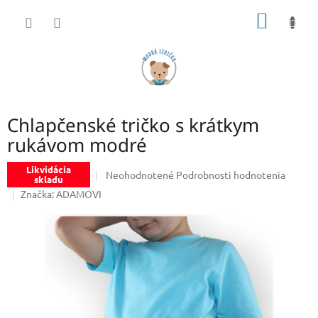
Prejsť
NÁKU
na
obsah
KOŠÍK
Chlapčenské tričko s krátkym
rukávom modré
Likvidácia
Priemerné
Neohodnotené
Podrobnosti hodnotenia
skladu
hodnotenie
Značka:
ADAMOVI
produktu
je
0,0
z
5
hviezdičiek.