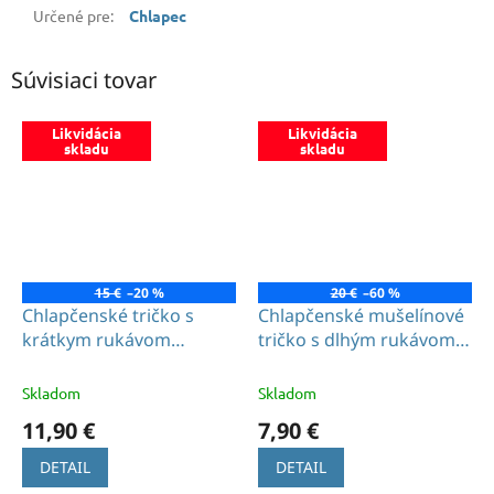
Určené pre
:
Chlapec
Súvisiaci tovar
Likvidácia
Likvidácia
skladu
skladu
15 €
–20 %
20 €
–60 %
Chlapčenské tričko s
Chlapčenské mušelínové
krátkym rukávom
tričko s dlhým rukávom
pretekár
žlté
Skladom
Skladom
11,90 €
7,90 €
DETAIL
DETAIL