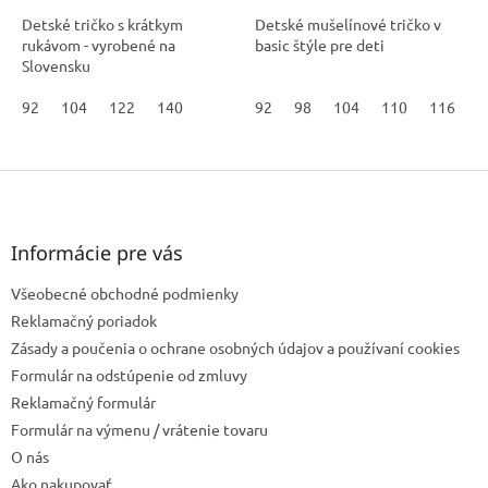
Detské tričko s krátkym
Detské mušelínové tričko v
rukávom - vyrobené na
basic štýle pre deti
Slovensku
92
104
122
140
92
98
104
110
116
1
Z
á
p
ä
Informácie pre vás
t
Všeobecné obchodné podmienky
i
e
Reklamačný poriadok
Zásady a poučenia o ochrane osobných údajov a používaní cookies
Formulár na odstúpenie od zmluvy
Reklamačný formulár
Formulár na výmenu / vrátenie tovaru
O nás
Ako nakupovať