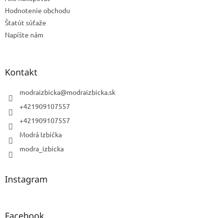
Hodnotenie obchodu
Štatút súťaže
Napíšte nám
Kontakt
modraizbicka
@
modraizbicka.sk
+421909107557
+421909107557
Modrá Izbička
modra_izbicka
Instagram
Facebook