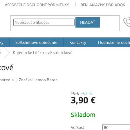
VŠEOBECNÉ OBCHODNÉ PODMIENKY
REKLAMAČNÝ PORIADOK
HĽADAŤ
ky
Softshellové oblečenie
Kontakty
Hodnotenie obc
á
Kojenecké tričko sivé srdiečkové
kové
notenia
Značka:
Lemon Beret
10 €
–61 %
3,90 €
Jednotková
Skladom
cena:
Veľkosť