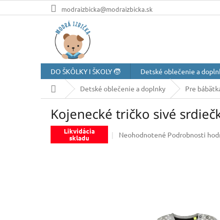
Prejsť
modraizbicka@modraizbicka.sk
na
obsah
DO ŠKÔLKY I ŠKOLY 🧒
Detské oblečenie a dopln
Domov
Detské oblečenie a doplnky
Pre bábätk
Kojenecké tričko sivé srdieč
Likvidácia
Priemerné
Neohodnotené
Podrobnosti hod
skladu
hodnotenie
produktu
je
0,0
z
5
hviezdičiek.