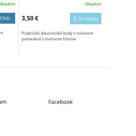
Skladom
Skladom
3,50 €
ETAIL
Do košíka
vo
Praktické dievčenské body v ružovom
prevedení s motívom Minnie
ram
Facebook