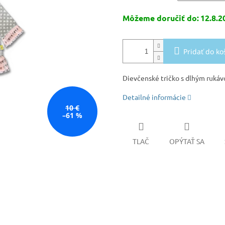
Môžeme doručiť do:
12.8.2
Pridať do ko
Dievčenské tričko s dlhým ruká
Detailné informácie
10 €
–61 %
TLAČ
OPÝTAŤ SA