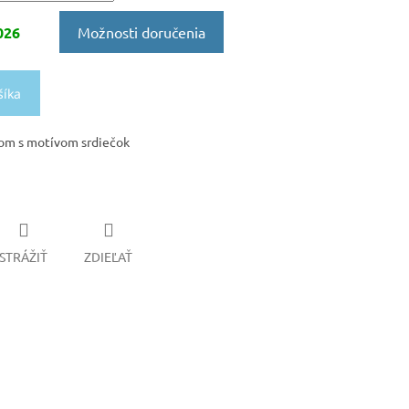
026
Možnosti doručenia
šíka
vom s motívom srdiečok
STRÁŽIŤ
ZDIEĽAŤ