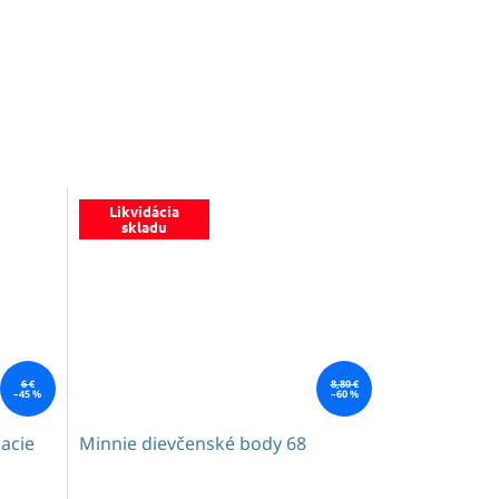
Likvidácia
skladu
6 €
8,80 €
–45 %
–60 %
acie
Minnie dievčenské body 68