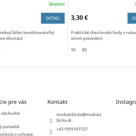
Skladom
3,30 €
DETAIL
D
rebný ľahko kombinovateľný
Praktické dievčenské body v ružo
pre dievčatá
sivom prevedení
4
92
80
cie pre vás
Kontakt
Instag
 obchodné
modraizbicka
@
modraiz
bicka.sk
ý poriadok
+421909107557
oučenia o ochrane