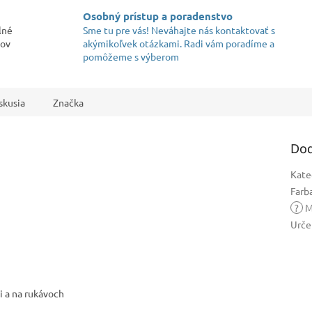
Osobný prístup a poradenstvo
lné
Sme tu pre vás! Neváhajte nás kontaktovať s
kov
akýmikoľvek otázkami. Radi vám poradíme a
pomôžeme s výberom
skusia
Značka
Dod
Kate
Farb
?
M
Urče
i a na rukávoch