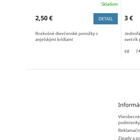
Skladom
2,50 €
3 €
DETAIL
Rozkošné dievčenské ponožky s
Jednofa
anjelskými krídlami
svetrík 
68
7
Z
á
p
ä
t
Informá
i
e
Všeobecné
podmienky
Reklamačn
Zásady a p