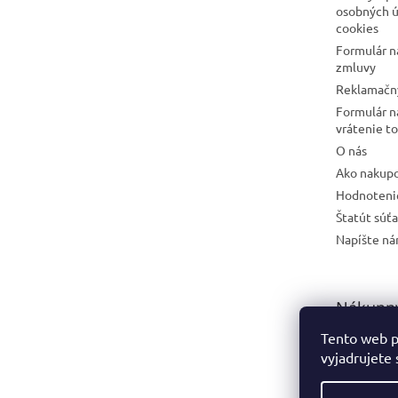
osobných ú
cookies
Formulár n
zmluvy
Reklamačný
Formulár n
vrátenie t
O nás
Ako nakup
Hodnoteni
Štatút súť
Napíšte n
Nákupný
Tento web p
vyjadrujete 