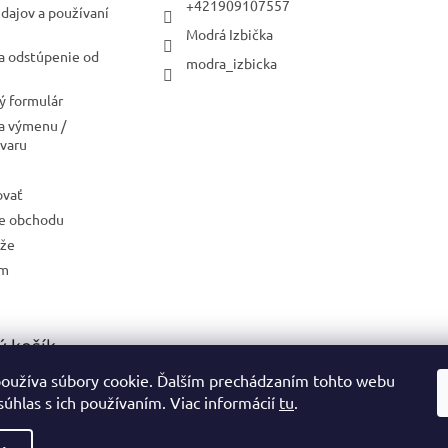
+421909107557
dajov a používaní
Modrá Izbička
a odstúpenie od
modra_izbicka
 formulár
a výmenu /
ovaru
ovať
e obchodu
aže
ám
 košík
oužíva súbory cookie. Ďalším prechádzaním tohto webu
0
KS /
0 €
súhlas s ich používaním. Viac informácií
tu
.