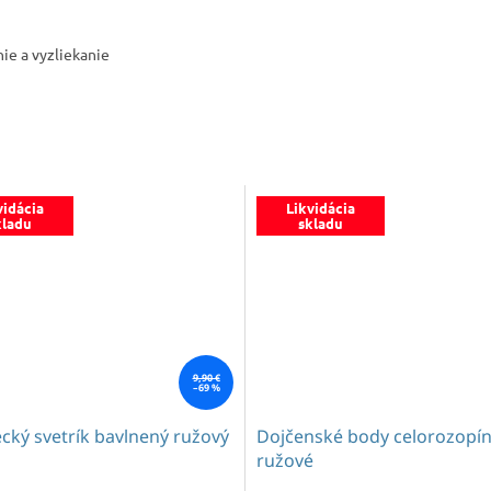
nie a vyzliekanie
vidácia
Likvidácia
kladu
skladu
9,90 €
–69 %
cký svetrík bavlnený ružový
Dojčenské body celorozopín
ružové