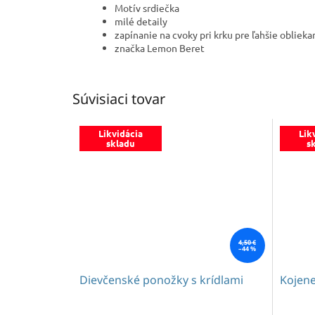
Motív srdiečka
milé detaily
zapínanie na cvoky pri krku pre ľahšie oblieka
značka Lemon Beret
Súvisiaci tovar
Likvidácia
Lik
skladu
s
4,50 €
–44 %
Dievčenské ponožky s krídlami
Kojene