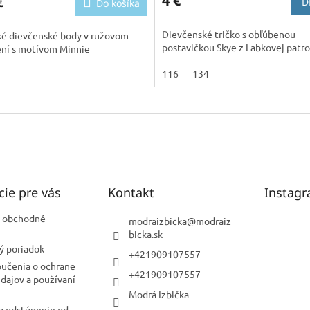
4 €
€
D
Do košíka
Dievčenské tričko s obľúbenou
ké dievčenské body v ružovom
postavičkou Skye z Labkovej patro
ní s motívom Minnie
116
134
cie pre vás
Kontakt
Instag
 obchodné
modraizbicka
@
modraiz
bicka.sk
ý poriadok
+421909107557
oučenia o ochrane
+421909107557
dajov a používaní
Modrá Izbička
a odstúpenie od