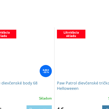
vidácia
Likvidácia
kladu
skladu
8,80 €
–60 %
 dievčenské body 68
Paw Patrol dievčenské tričk
Helloweeen
Skladom