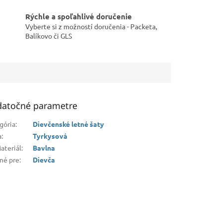
Rýchle a spoľahlivé doručenie
Vyberte si z možností doručenia - Packeta,
Balíkovo či GLS
atočné parametre
gória
:
Dievčenské letné šaty
a
:
Tyrkysová
ateriál
:
Bavlna
né pre
:
Dievča