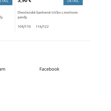
5,90 €
ETAIL
DETAIL
Dievčenské bavlnené tričko s motívom
ly
pandy
104/110
116/122
ram
Facebook