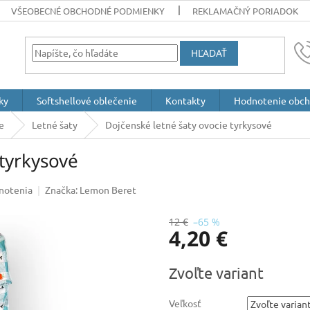
VŠEOBECNÉ OBCHODNÉ PODMIENKY
REKLAMAČNÝ PORIADOK
HĽADAŤ
ky
Softshellové oblečenie
Kontakty
Hodnotenie obc
e
Letné šaty
Dojčenské letné šaty ovocie tyrkysové
 tyrkysové
notenia
Značka:
Lemon Beret
12 €
–65 %
4,20 €
Jednotková
Zvoľte variant
cena:
Veľkosť