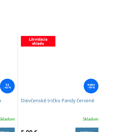
Likvidácia
skladu
7 €
9,90 €
–42 %
–40 %
o
Dievčenské tričko Pandy červené
Skladom
Skladom