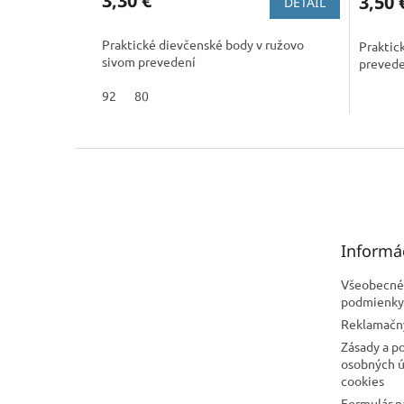
3,30 €
3,50 
DETAIL
Praktické dievčenské body v ružovo
Praktic
sivom prevedení
prevede
92
80
Z
á
p
ä
t
Informá
i
e
Všeobecné
podmienky
Reklamačn
Zásady a p
osobných ú
cookies
Formulár n