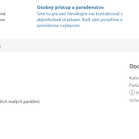
Osobný prístup a poradenstvo
lné
Sme tu pre vás! Neváhajte nás kontaktovať s
kov
akýmikoľvek otázkami. Radi vám poradíme a
pomôžeme s výberom
a
Dod
Kate
Farb
?
M
Urče
ašich malých parádnic