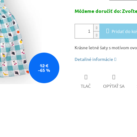
Môžeme doručiť do:
Zvoľte
Pridať do ko
Krásne letné šaty s motívom ovoc
Detailné informácie
12 €
–65 %
TLAČ
OPÝTAŤ SA