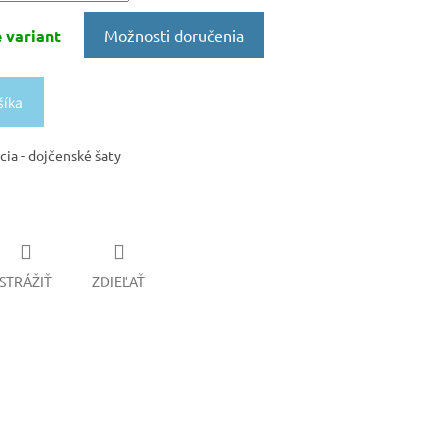
 variant
Možnosti doručenia
šíka
ia - dojčenské šaty
STRÁŽIŤ
ZDIEĽAŤ