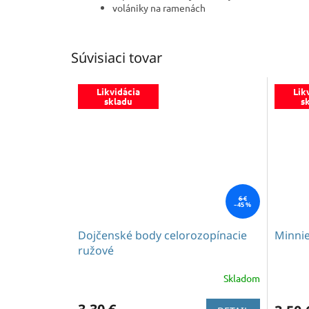
volániky na ramenách
Súvisiaci tovar
Likvidácia
Lik
skladu
s
6 €
–45 %
Dojčenské body celorozopínacie
Minnie
ružové
Skladom