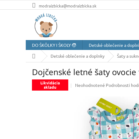
Prejsť
modraizbicka@modraizbicka.sk
na
obsah
DO ŠKÔLKY I ŠKOLY 🧒
Detské oblečenie a dopln
Domov
Detské oblečenie a doplnky
Šaty a sukn
Dojčenské letné šaty ovocie
Likvidácia
Priemerné
Neohodnotené
Podrobnosti hod
skladu
hodnotenie
produktu
je
0,0
z
5
hviezdičiek.