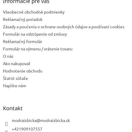
ä
Informácie pre vás
t
Všeobecné obchodné podmienky
i
e
Reklamačný poriadok
Zásady a poučenia o ochrane osobných údajov a používaní cookies
Formulár na odstúpenie od zmluvy
Reklamačný formulár
Formulár na výmenu / vrátenie tovaru
O nás
Ako nakupovať
Hodnotenie obchodu
Štatút súťaže
Napíšte nám
Kontakt
modraizbicka
@
modraizbicka.sk
+421909107557