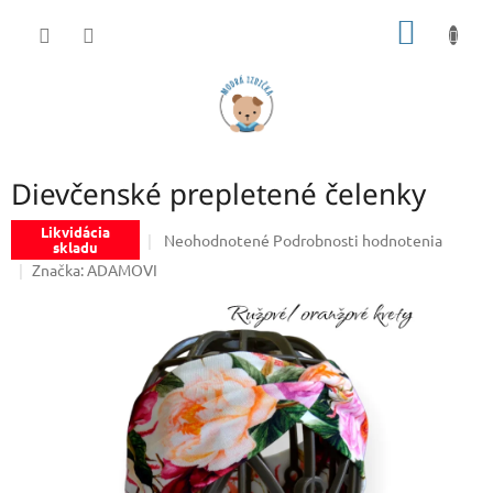
Prejsť
NÁKU
na
obsah
KOŠÍK
Dievčenské prepletené čelenky
Likvidácia
Priemerné
Neohodnotené
Podrobnosti hodnotenia
skladu
hodnotenie
Značka:
ADAMOVI
produktu
je
0,0
z
5
hviezdičiek.