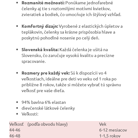
Rozmanité možnosti:
Ponúkame jednofarebné
čelenky aj tie s roztomilými motívmi kvietkov,
zvieratiek a bodiek, čo umocňuje ich štýlový vzhľad.
Komfortný dizajn:
Vyrobené z elastických úpletov a
teplákovin, čelenky sa krásne prispôsobia hlave a
poskytnú pohodlné nosenie po celý deň.
Slovenská kvalita:
Každá čelenka je ušitá na
Slovensku, čo zaručuje vysokú kvalitu a precízne
spracovanie.
Rozmery pre každý vek:
Sú k dispozícii vo 4
veľkostiach, ideálne pre deti vo veku od 1 roka po
približne 8 rokov, takže si môžete vybrať tú správnu
veľkosť pre vaše dieťa.
94% bavlna 6% elastan
dievčenské látkové čelenky
Veľkosti:
Veľkosť (podľa obvodu hlavy)
Vek
44-46
6-12 mesiacov
46-48
1-1,5 rokov