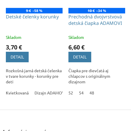
9 €
–58 %
10 €
–34 %
Detské čelenky korunky
Prechodná dvojvrstvová
detská čiapka ADAMOVI
Skladom
Skladom
3,70 €
6,60 €
DETAIL
DETAIL
Rozkošná jarná detská čelenka
Čiapka pre dievčatá aj
v tvare korunky - korunky pre
chlapcov s originálnym
deti
dizajnom
Kvietkovaná
Dizajn ADAMOVI
52
54
48
Z
á
p