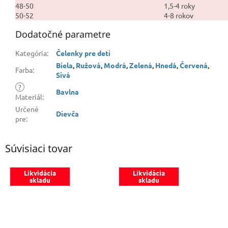
48-50
1,5-4 roky
50-52
4-8 rokov
Dodatočné parametre
Kategória
:
Čelenky pre deti
Biela
,
Ružová
,
Modrá
,
Zelená
,
Hnedá
,
Červená
,
Farba
:
Sivá
?
Bavlna
Materiál
:
Určené
Dievča
pre
:
Súvisiaci tovar
Likvidácia
Likvidácia
skladu
skladu