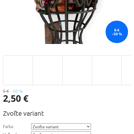
5 €
–50 %
5 €
–50 %
2,50 €
Jednotková
Zvoľte variant
cena:
Farba