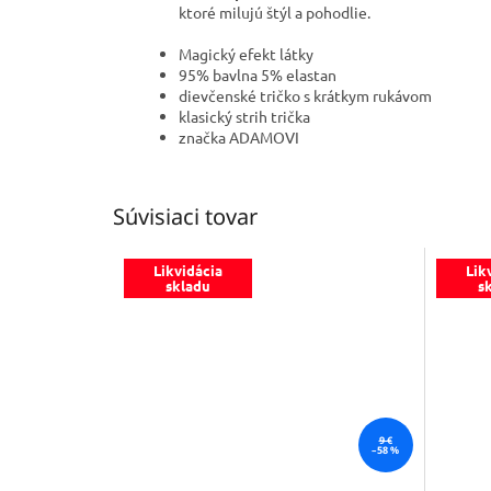
ktoré milujú štýl a pohodlie.
Magický efekt látky
95% bavlna 5% elastan
dievčenské tričko s krátkym rukávom
klasický strih trička
značka ADAMOVI
Súvisiaci tovar
Likvidácia
Lik
skladu
s
9 €
–58 %