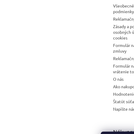
e
Všeobecné
podmienky
Reklamačn
Zásady a p
osobných ú
cookies
Formulár n
zmluvy
Reklamačný
Formulár n
vrátenie t
O nás
Ako nakup
Hodnoteni
Štatút súť
Napíšte n
Nákupný