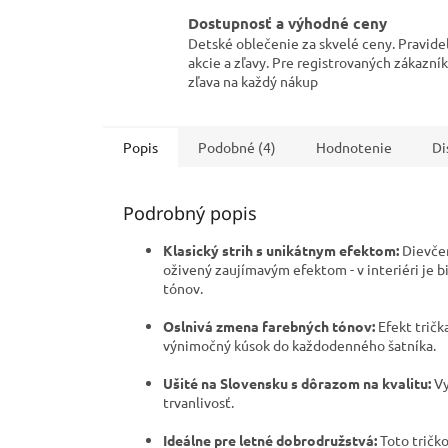
Dostupnosť a výhodné ceny
Detské oblečenie za skvelé ceny. Pravide
akcie a zľavy. Pre registrovaných zákazní
zľava na každý nákup
Popis
Podobné (4)
Hodnotenie
Di
Podrobný popis
Klasický strih s unikátnym efektom:
Dievčen
oživený zaujímavým efektom - v interiéri je bi
tónov.
Oslnivá zmena farebných tónov:
Efekt tričk
výnimočný kúsok do každodenného šatníka.
Ušité na Slovensku s dôrazom na kvalitu:
Vy
trvanlivosť.
Ideálne pre letné dobrodružstvá:
Toto tričko