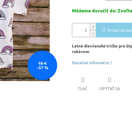
Môžeme doručiť do:
Zvoľte
Pridať do ko
Letné dievčenské tričko pre št
rukávom
Detailné informácie
15 €
–57 %
TLAČ
OPÝTAŤ SA