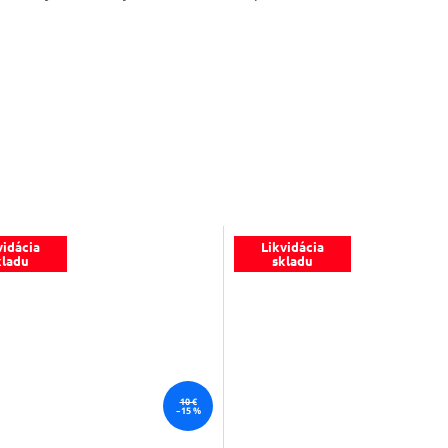
vidácia
Likvidácia
kladu
skladu
10 €
–15 %