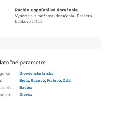
Rýchle a spoľahlivé doručenie
Vyberte si z možností doručenia - Packeta,
Balíkovo či GLS
atočné parametre
gória
:
Dievčenské tričká
a
:
Biela
,
Ružová
,
Fialová
,
Žltá
ateriál
:
Bavlna
né pre
:
Dievča