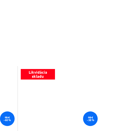
Likvidácia
skladu
15 €
10 €
–60 %
–38 %