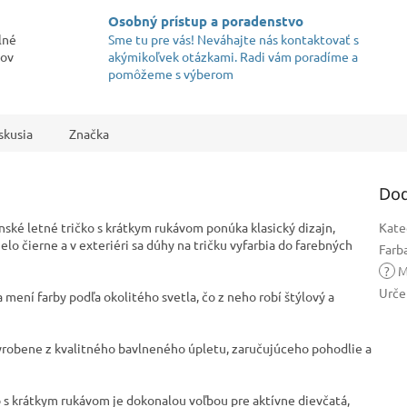
Osobný prístup a poradenstvo
lné
Sme tu pre vás! Neváhajte nás kontaktovať s
kov
akýmikoľvek otázkami. Radi vám poradíme a
pomôžeme s výberom
skusia
Značka
Dod
ské letné tričko s krátkym rukávom ponúka klasický dizajn,
Kate
elo čierne a v exteriéri sa dúhy na tričku vyfarbia do farebných
Farb
?
M
Urče
a mení farby podľa okolitého svetla, čo z neho robí štýlový a
robene z kvalitného bavlneného úpletu, zaručujúceho pohodlie a
 s krátkym rukávom je dokonalou voľbou pre aktívne dievčatá,