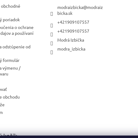
 obchodné
modraizbicka
@
modraiz
bicka.sk
ý poriadok
+421909107557
oučenia o ochrane
+421909107557
dajov a používaní
Modrá Izbička
a odstúpenie od
modra_izbicka
 formulár
a výmenu /
ovaru
ovať
e obchodu
aže
ám
 košík