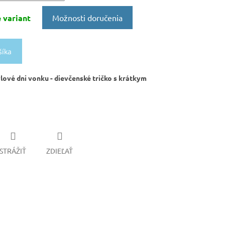
 variant
Možnosti doručenia
šíka
ýlové dni vonku - dievčenské tričko s krátkym
STRÁŽIŤ
ZDIEĽAŤ