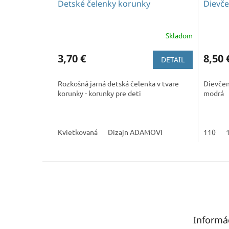
Detské čelenky korunky
Dievče
Skladom
3,70 €
8,50 
DETAIL
Rozkošná jarná detská čelenka v tvare
Dievčen
korunky - korunky pre deti
modrá
Kvietkovaná
Dizajn ADAMOVI
110
Z
á
p
ä
t
Informá
i