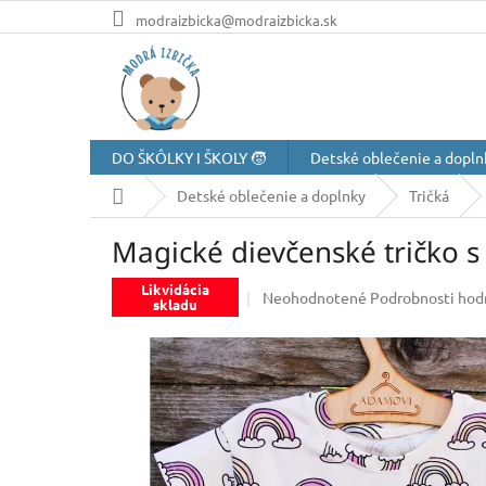
Prejsť
modraizbicka@modraizbicka.sk
na
obsah
DO ŠKÔLKY I ŠKOLY 🧒
Detské oblečenie a dopln
Domov
Detské oblečenie a doplnky
Tričká
Magické dievčenské tričko 
Likvidácia
Priemerné
Neohodnotené
Podrobnosti hod
skladu
hodnotenie
produktu
je
0,0
z
5
hviezdičiek.