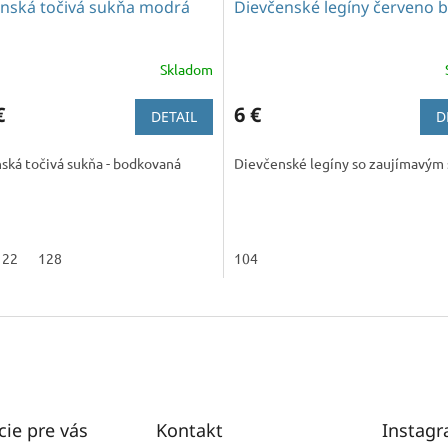
nská točivá sukňa modrá
Dievčenské legíny červeno b
Skladom
€
6 €
DETAIL
D
ská točivá sukňa - bodkovaná
Dievčenské legíny so zaujímavým
122
128
104
cie pre vás
Kontakt
Instag