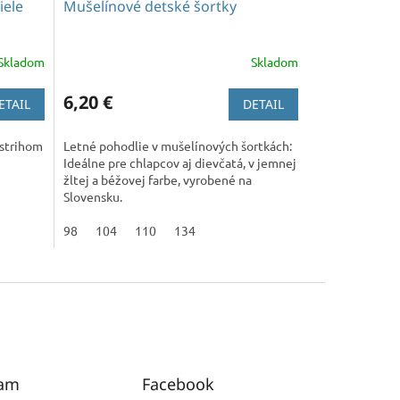
iele
Mušelínové detské šortky
Skladom
Skladom
6,20 €
ETAIL
DETAIL
 strihom
Letné pohodlie v mušelínových šortkách:
Ideálne pre chlapcov aj dievčatá, v jemnej
žltej a béžovej farbe, vyrobené na
Slovensku.
98
104
110
134
ram
Facebook