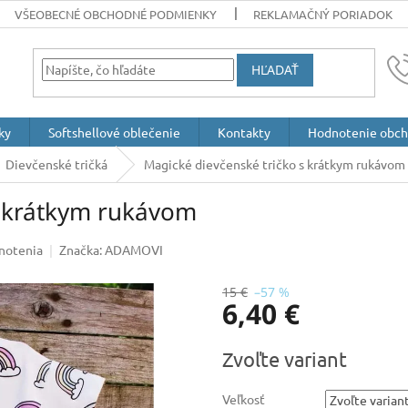
VŠEOBECNÉ OBCHODNÉ PODMIENKY
REKLAMAČNÝ PORIADOK
HĽADAŤ
ky
Softshellové oblečenie
Kontakty
Hodnotenie obc
Dievčenské tričká
Magické dievčenské tričko s krátkym rukávom
s krátkym rukávom
notenia
Značka:
ADAMOVI
15 €
–57 %
6,40 €
Jednotková
Zvoľte variant
cena:
Veľkosť