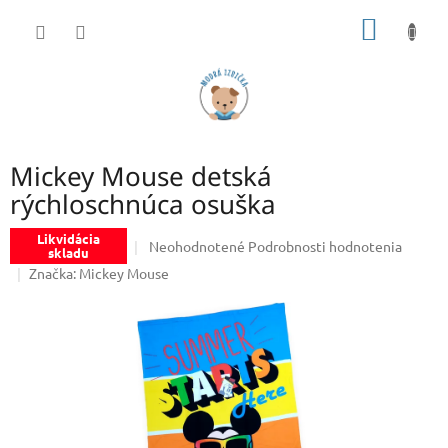
Prejsť
NÁKU
na
obsah
KOŠÍK
Mickey Mouse detská
rýchloschnúca osuška
Likvidácia
Priemerné
Neohodnotené
Podrobnosti hodnotenia
skladu
hodnotenie
Značka:
Mickey Mouse
produktu
je
0,0
z
5
hviezdičiek.