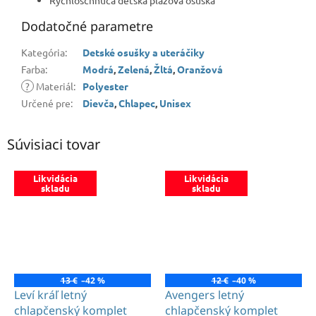
Dodatočné parametre
Kategória
:
Detské osušky a uteráčiky
Farba
:
Modrá
,
Zelená
,
Žltá
,
Oranžová
?
Materiál
:
Polyester
Určené pre
:
Dievča
,
Chlapec
,
Unisex
Súvisiaci tovar
Likvidácia
Likvidácia
skladu
skladu
13 €
–42 %
12 €
–40 %
Leví kráľ letný
Avengers letný
chlapčenský komplet
chlapčenský komplet