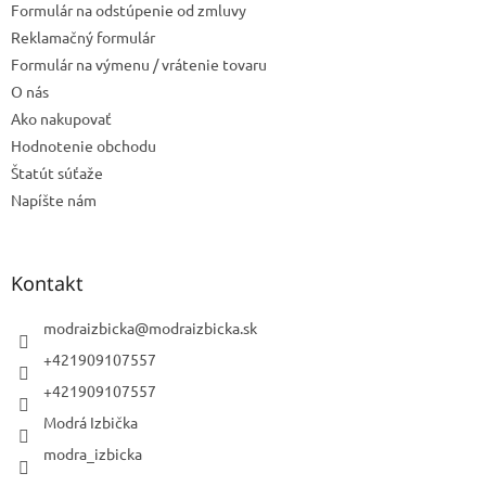
Formulár na odstúpenie od zmluvy
Reklamačný formulár
Formulár na výmenu / vrátenie tovaru
O nás
Ako nakupovať
Hodnotenie obchodu
Štatút súťaže
Napíšte nám
Kontakt
modraizbicka
@
modraizbicka.sk
+421909107557
+421909107557
Modrá Izbička
modra_izbicka