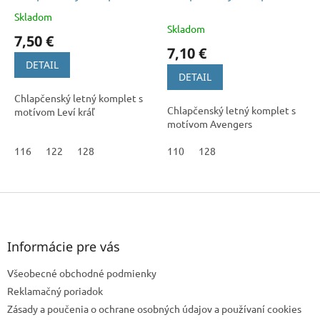
Skladom
Priemerné
Skladom
hodnotenie
7,50 €
produktu
7,10 €
je
DETAIL
5,0
DETAIL
z
Chlapčenský letný komplet s
5
Chlapčenský letný komplet s
motívom Leví kráľ
hviezdičiek.
motívom Avengers
116
122
128
110
128
Z
á
p
ä
Informácie pre vás
t
Všeobecné obchodné podmienky
i
e
Reklamačný poriadok
Zásady a poučenia o ochrane osobných údajov a používaní cookies