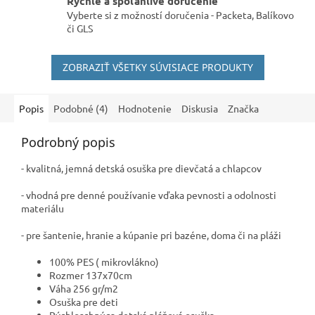
Rýchle a spoľahlivé doručenie
Vyberte si z možností doručenia - Packeta, Balíkovo
či GLS
ZOBRAZIŤ VŠETKY SÚVISIACE PRODUKTY
Popis
Podobné (4)
Hodnotenie
Diskusia
Značka
Podrobný popis
- kvalitná, jemná detská osuška pre dievčatá a chlapcov
- vhodná pre denné používanie vďaka pevnosti a odolnosti
materiálu
- pre šantenie, hranie a kúpanie pri bazéne, doma či na pláži
100% PES ( mikrovlákno)
Rozmer 137x70cm
Váha 256 gr/m2
Osuška pre deti
Rýchloschnúca detská plážová osuška