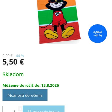
9,90 €
–44 %
9,90 €
–44 %
5,50 €
Jednotková
Skladom
cena:
Môžeme doručiť do:
13.8.2026
Možnosti doručenia
Pridať do košíka