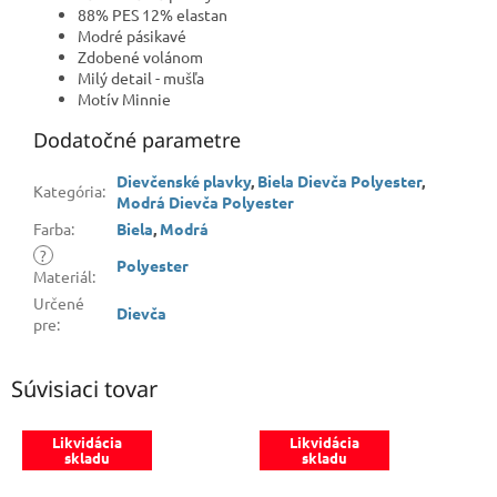
88% PES 12% elastan
Modré pásikavé
Zdobené volánom
Milý detail - mušľa
Motív Minnie
Dodatočné parametre
Dievčenské plavky
,
Biela Dievča Polyester
,
Kategória
:
Modrá Dievča Polyester
Farba
:
Biela
,
Modrá
?
Polyester
Materiál
:
Určené
Dievča
pre
:
Súvisiaci tovar
Likvidácia
Likvidácia
skladu
skladu