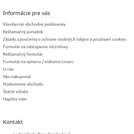
p
ä
Informácie pre vás
t
Všeobecné obchodné podmienky
i
e
Reklamačný poriadok
Zásady a poučenia o ochrane osobných údajov a používaní cookies
Formulár na odstúpenie od zmluvy
Reklamačný formulár
Formulár na výmenu / vrátenie tovaru
O nás
Ako nakupovať
Hodnotenie obchodu
Štatút súťaže
Napíšte nám
Kontakt