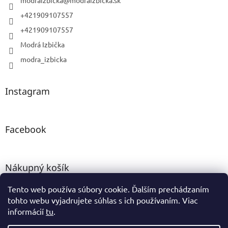
modraizbicka
@
modraizbicka.sk
+421909107557
+421909107557
Modrá Izbička
modra_izbicka
Instagram
Facebook
Nákupný košík
Tento web používa súbory cookie. Ďalším prechádzaním
0
KS /
0 €
tohto webu vyjadrujete súhlas s ich používaním. Viac
informácií
tu
.