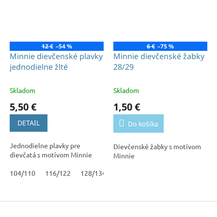
12 €
–54 %
6 €
–75 %
Minnie dievčenské plavky
Minnie dievčenské žabky
jednodielne žlté
28/29
Skladom
Skladom
5,50 €
1,50 €
DETAIL
Do košíka
Jednodielne plavky pre
Dievčenské žabky s motívom
dievčatá s motívom Minnie
Minnie
104/110
116/122
128/134
Z
á