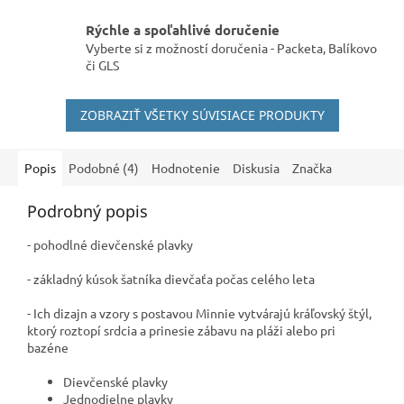
Rýchle a spoľahlivé doručenie
Vyberte si z možností doručenia - Packeta, Balíkovo
či GLS
ZOBRAZIŤ VŠETKY SÚVISIACE PRODUKTY
Popis
Podobné (4)
Hodnotenie
Diskusia
Značka
Podrobný popis
- pohodlné dievčenské plavky
- základný kúsok šatníka dievčaťa počas celého leta
- Ich dizajn a vzory s postavou Minnie vytvárajú kráľovský štýl,
ktorý roztopí srdcia a prinesie zábavu na pláži alebo pri
bazéne
Dievčenské plavky
Jednodielne plavky