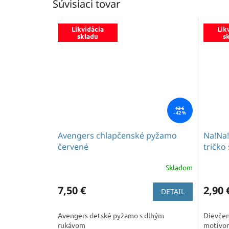
Súvisiaci tovar
Likvidácia
Lik
skladu
s
13 €
–42 %
Avengers chlapčenské pyžamo
Na!Na!
červené
tričko
Skladom
7,50 €
2,90 
DETAIL
Avengers detské pyžamo s dlhým
Dievčen
rukávom
motívom