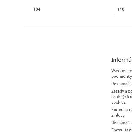
104
110
Z
á
p
ä
t
Informá
i
e
Všeobecné
podmienky
Reklamačn
Zásady a p
osobných ú
cookies
Formulár n
zmluvy
Reklamačný
Formulár n