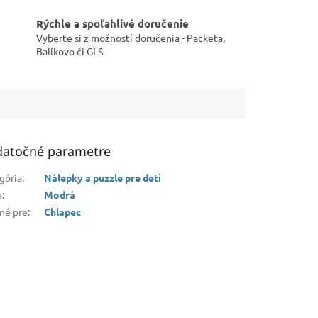
Rýchle a spoľahlivé doručenie
Vyberte si z možností doručenia - Packeta,
Balíkovo či GLS
atočné parametre
gória
:
Nálepky a puzzle pre deti
a
:
Modrá
né pre
:
Chlapec