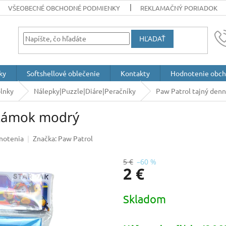
VŠEOBECNÉ OBCHODNÉ PODMIENKY
REKLAMAČNÝ PORIADOK
HĽADAŤ
ky
Softshellové oblečenie
Kontakty
Hodnotenie obc
lnky
Nálepky|Puzzle|Diáre|Peračníky
Paw Patrol tajný den
 zámok modrý
notenia
Značka:
Paw Patrol
5 €
–60 %
2 €
Jednotková
Skladom
cena: