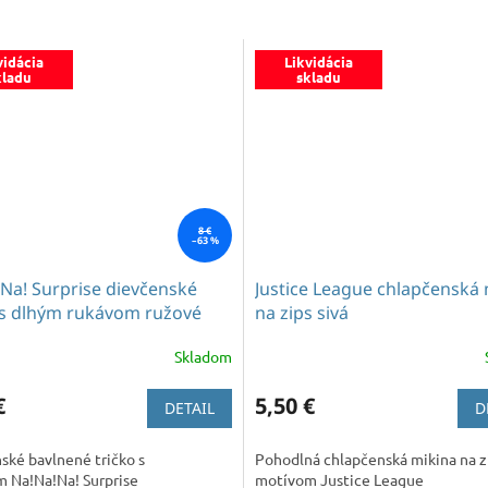
vidácia
Likvidácia
kladu
skladu
8 €
–63 %
Na! Surprise dievčenské
Justice League chlapčenská 
 s dlhým rukávom ružové
na zips sivá
Skladom
€
5,50 €
DETAIL
D
ské bavlnené tričko s
Pohodlná chlapčenská mikina na z
 Na!Na!Na! Surprise
motívom Justice League