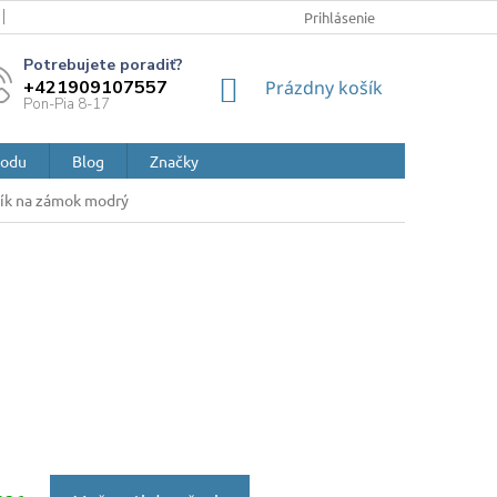
ZÁSADY A POUČENIA O OCHRANE OSOBNÝCH ÚDAJOV A POUŽÍVANÍ 
Prihlásenie
NÁKUPNÝ
+421909107557
Prázdny košík
KOŠÍK
hodu
Blog
Značky
ník na zámok modrý