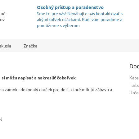
Osobný prístup a poradenstvo
lné
Sme tu pre vás! Neváhajte nás kontaktovať s
kov
akýmikoľvek otázkami. Radi vám poradíme a
pomôžeme s výberom
skusia
Značka
Dod
 si môžu napísať a nakresliť čokoľvek
Kate
Farb
na zámok - dokonalý darček pre deti, ktoré milujú zábavu a
Urče
l