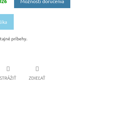
026
Možnosti doručenia
šíka
tajné príbehy.
STRÁŽIŤ
ZDIEĽAŤ