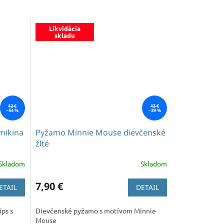
Likvidácia
skladu
12 €
13 €
–54 %
–39 %
mikina
Pyžamo Minnie Mouse dievčenské
žlté
Skladom
Skladom
7,90 €
ETAIL
DETAIL
ips s
Dievčenské pyžamo s motívom Minnie
Mouse