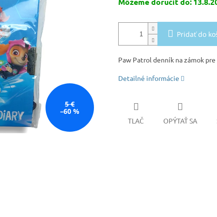
Môžeme doručiť do:
13.8.2
Pridať do ko
Paw Patrol denník na zámok pre 
Detailné informácie
5 €
–60 %
TLAČ
OPÝTAŤ SA