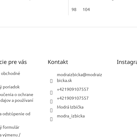
98
104
cie pre vás
Kontakt
Instag
 obchodné
modraizbicka
@
modraiz
bicka.sk
ý poriadok
+421909107557
oučenia o ochrane
+421909107557
dajov a používaní
Modrá Izbička
a odstúpenie od
modra_izbicka
 formulár
a výmenu /