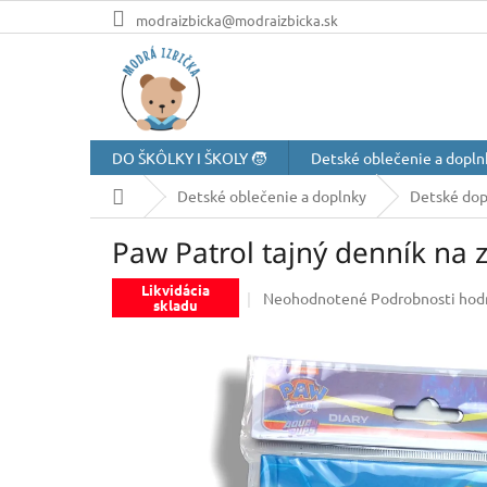
Prejsť
modraizbicka@modraizbicka.sk
na
obsah
DO ŠKÔLKY I ŠKOLY 🧒
Detské oblečenie a dopln
Domov
Detské oblečenie a doplnky
Detské dop
Paw Patrol tajný denník na
Likvidácia
Priemerné
Neohodnotené
Podrobnosti hod
skladu
hodnotenie
produktu
je
0,0
z
5
hviezdičiek.