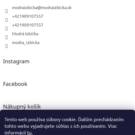
modraizbicka
@
modraizbicka.sk
+421909107557
+421909107557
Modrá Izbička
modra_izbicka
Instagram
Facebook
Nákupný košík
Tento web používa súbory cookie. Ďalším prechádzaním
0
KS /
0 €
tohto webu vyjadrujete súhlas s ich používaním. Viac
informácií
tu
.