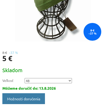
8 €
–37 %
8 €
–37 %
5 €
Jednotková
Skladom
cena:
Veľkosť
Môžeme doručiť do:
13.8.2026
Možnosti doručenia