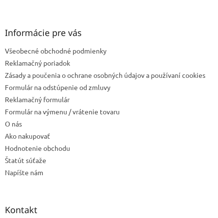
Z
á
p
ä
Informácie pre vás
t
Všeobecné obchodné podmienky
i
e
Reklamačný poriadok
Zásady a poučenia o ochrane osobných údajov a používaní cookies
Formulár na odstúpenie od zmluvy
Reklamačný formulár
Formulár na výmenu / vrátenie tovaru
O nás
Ako nakupovať
Hodnotenie obchodu
Štatút súťaže
Napíšte nám
Kontakt