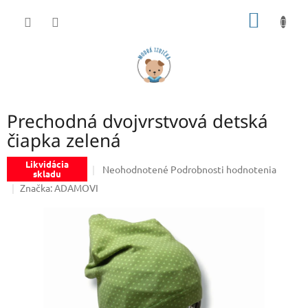
Prejsť
NÁKU
na
obsah
KOŠÍK
Prechodná dvojvrstvová detská
čiapka zelená
Likvidácia
Priemerné
Neohodnotené
Podrobnosti hodnotenia
skladu
hodnotenie
Značka:
ADAMOVI
produktu
je
0,0
z
5
hviezdičiek.