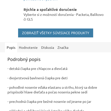
Rýchle a spoľahlivé doručenie
Vyberte si z možností doručenia - Packeta, Balíkovo
či GLS
ZOBRAZIŤ VŠETKY SÚVISIACE PRODUKTY
Popis
Hodnotenie
Diskusia
Značka
Podrobný popis
- detská čiapka pre chlapcov a dievčatá
- dvojvrstvová bavlnená čiapka pre deti
- pohodlné nosenie vďaka elastanu a strihu, ktorý sa dobre
prispôsobí hlave dieťaťa a počas nosenia pekne sedí
- prechodná čiapka pre bežné nosenie od jesene po jar
- základný a obľúbený kúsok šatníka vášho dieťaťa