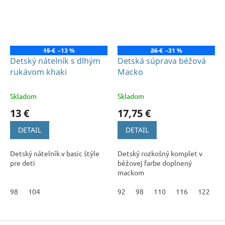
15 €
–13 %
26 €
–31 %
Detský nátelník s dlhým
Detská súprava béžová
rukávom khaki
Macko
Skladom
Skladom
13 €
17,75 €
DETAIL
DETAIL
Detský nátelník v basic štýle
Detský rozkošný komplet v
pre deti
béžovej farbe doplnený
mackom
98
104
92
98
110
116
122
1