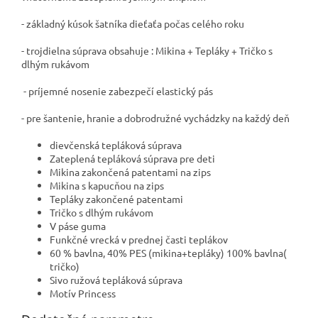
- základný kúsok šatníka dieťaťa počas celého roku
- trojdielna súprava obsahuje : Mikina + Tepláky + Tričko s
dlhým rukávom
- príjemné nosenie zabezpečí elastický pás
- pre šantenie, hranie a dobrodružné vychádzky na každý deň
dievčenská tepláková súprava
Zateplená tepláková súprava pre deti
Mikina zakončená patentami na zips
Mikina s kapucňou na zips
Tepláky zakončené patentami
Tričko s dlhým rukávom
V páse guma
Funkčné vrecká v prednej časti teplákov
60 % bavlna, 40% PES (mikina+tepláky) 100% bavlna(
tričko)
Sivo ružová tepláková súprava
Motív Princess