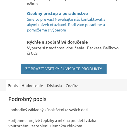
nákup
Osobný prístup a poradenstvo
Sme tu pre vás! Neváhajte nás kontaktovať s
akýmikoľvek otázkami. Radi vám poradíme a
pomôžeme s výberom
Rýchle a spoľahlivé doručenie
Vyberte si z možností doručenia - Packeta, Balíkovo
či GLS
ZOBRAZIŤ VŠETKY SÚVISIACE PRODUKTY
Popis
Hodnotenie
Diskusia
Značka
Podrobný popis
- pohodlný základný kúsok šatníka vašich detí
- príjemne hrejivé tepláky a mikina pre deti vďaka
vnútornému zatepleniu jemným chĺpkom