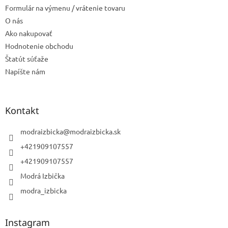
Formulár na výmenu / vrátenie tovaru
O nás
Ako nakupovať
Hodnotenie obchodu
Štatút súťaže
Napíšte nám
Kontakt
modraizbicka
@
modraizbicka.sk
+421909107557
+421909107557
Modrá Izbička
modra_izbicka
Instagram