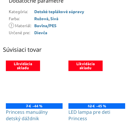
Dodatočné parametre
Kategória
:
Detské teplákové súpravy
Farba
:
Ružová
,
Sivá
?
Materiál
:
Bavlna/PES
Určené pre
:
Dievča
Súvisiaci tovar
Likvidácia
Likvidácia
skladu
skladu
7 €
–44 %
12 €
–45 %
Princess manuálny
LED lampa pre deti
detský dáždnik
Princess