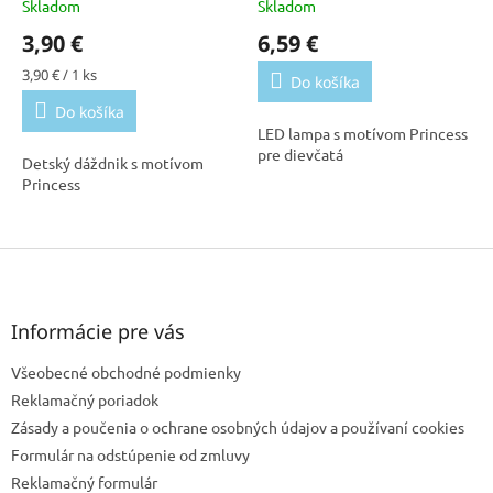
Skladom
Skladom
3,90 €
6,59 €
Jednotková
3,90 € / 1 ks
Do košíka
cena:
Do košíka
LED lampa s motívom Princess
pre dievčatá
Detský dáždnik s motívom
Princess
Z
á
p
ä
Informácie pre vás
t
Všeobecné obchodné podmienky
i
e
Reklamačný poriadok
Zásady a poučenia o ochrane osobných údajov a používaní cookies
Formulár na odstúpenie od zmluvy
Reklamačný formulár