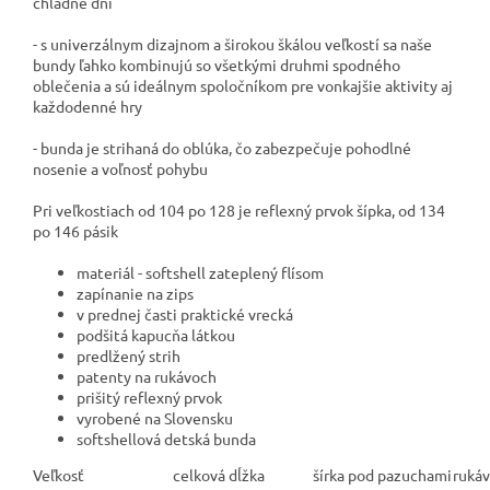
chladné dni
- s univerzálnym dizajnom a širokou škálou veľkostí sa naše
bundy ľahko kombinujú so všetkými druhmi spodného
oblečenia a sú ideálnym spoločníkom pre vonkajšie aktivity aj
každodenné hry
- bunda je strihaná do oblúka, čo zabezpečuje pohodlné
nosenie a voľnosť pohybu
Pri veľkostiach od 104 po 128 je reflexný prvok šípka, od 134
po 146 pásik
materiál - softshell zateplený flísom
zapínanie na zips
v prednej časti praktické vrecká
podšitá kapucňa látkou
predlžený strih
patenty na rukávoch
prišitý reflexný prvok
vyrobené na Slovensku
softshellová detská bunda
Veľkosť
celková dĺžka
šírka pod pazuchami
ruká