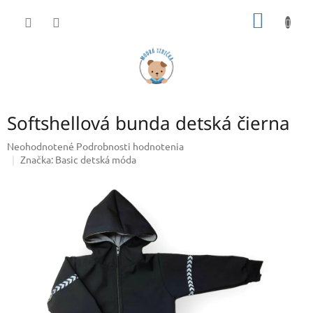
Prejsť
NÁKU
na
obsah
KOŠÍK
Softshellová bunda detská čierna
Priemerné
Neohodnotené
Podrobnosti hodnotenia
hodnotenie
Značka:
Basic detská móda
produktu
je
0,0
z
5
hviezdičiek.