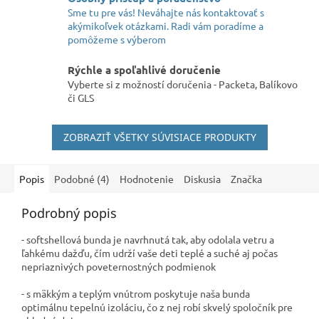
Sme tu pre vás! Neváhajte nás kontaktovať s
akýmikoľvek otázkami. Radi vám poradíme a
pomôžeme s výberom
Rýchle a spoľahlivé doručenie
Vyberte si z možností doručenia - Packeta, Balíkovo
či GLS
ZOBRAZIŤ VŠETKY SÚVISIACE PRODUKTY
Popis
Podobné (4)
Hodnotenie
Diskusia
Značka
Podrobný popis
- s
oftshellová bunda je navrhnutá tak, aby odolala vetru a
ľahkému dažďu, čím udrží vaše deti teplé a suché aj počas
nepriaznivých poveternostných podmienok
- s
mäkkým a teplým vnútrom poskytuje naša bunda
optimálnu tepelnú izoláciu, čo z nej robí skvelý spoločník pre