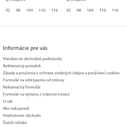
92
98
104
110
116
122
92
128
98
104
134
110
140
116
146
1
Z
á
p
ä
Informácie pre vás
t
Všeobecné obchodné podmienky
i
e
Reklamačný poriadok
Zásady a poučenia o ochrane osobných údajov a používaní cookies
Formulár na odstúpenie od zmluvy
Reklamačný formulár
Formulár na výmenu / vrátenie tovaru
O nás
Ako nakupovať
Hodnotenie obchodu
Štatút súťaže