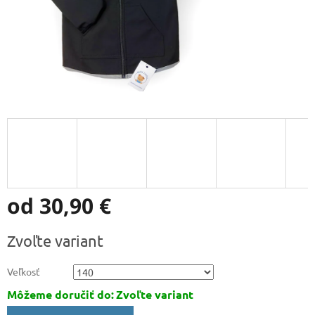
od
30,90 €
Jednotková
Zvoľte variant
cena:
Veľkosť
Môžeme doručiť do:
Zvoľte variant