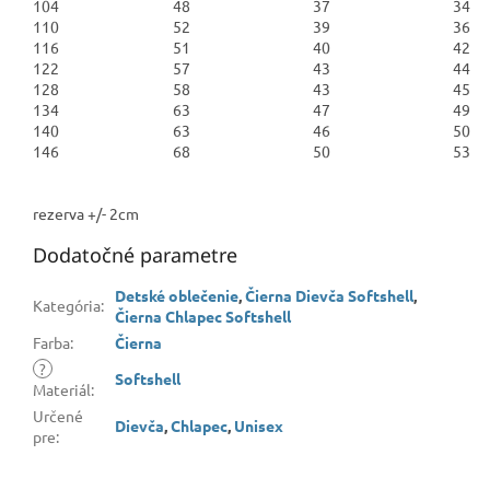
104
48
37
34
110
52
39
36
116
51
40
42
122
57
43
44
128
58
43
45
134
63
47
49
140
63
46
50
146
68
50
53
rezerva +/- 2cm
Dodatočné parametre
Detské oblečenie
,
Čierna Dievča Softshell
,
Kategória
:
Čierna Chlapec Softshell
Farba
:
Čierna
?
Softshell
Materiál
:
Určené
Dievča
,
Chlapec
,
Unisex
pre
: