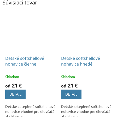
Súvisiaci tovar
Detské softshellové
Detské softshellové
nohavice čierne
nohavice hnedé
Skladom
Skladom
21 €
21 €
od
od
DETAIL
DETAIL
Detské zateplené softshellové
Detské zateplené softshellové
nohavice vhodné pre dievčatá
nohavice vhodné pre dievčatá
aj chlapcov
aj chlapcov