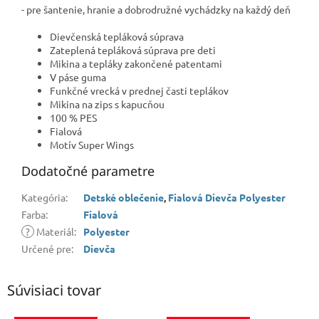
- pre šantenie, hranie a dobrodružné vychádzky na každý deň
Dievčenská tepláková súprava
Zateplená tepláková súprava pre deti
Mikina a tepláky zakončené patentami
V páse guma
Funkčné vrecká v prednej časti teplákov
Mikina na zips s kapucňou
100 % PES
Fialová
Motív Super Wings
Dodatočné parametre
Kategória
:
Detské oblečenie
,
Fialová Dievča Polyester
Farba
:
Fialová
?
Materiál
:
Polyester
Určené pre
:
Dievča
Súvisiaci tovar