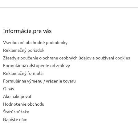
Z
á
p
ä
Informácie pre vás
t
Všeobecné obchodné podmienky
i
e
Reklamačný poriadok
Zásady a poučenia o ochrane osobných údajov a používaní cookies
Formulár na odstúpenie od zmluvy
Reklamačný formulár
Formulár na výmenu / vrátenie tovaru
O nás
Ako nakupovať
Hodnotenie obchodu
Štatút súťaže
Napíšte nám