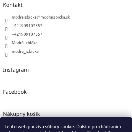
Kontakt
modraizbicka
@
modraizbicka.sk
+421909107557
+421909107557
Modrá Izbička
modra_izbicka
Instagram
Facebook
Nákupný košík
Tento web používa súbory cookie. Ďalším prechádzaním
0
KS /
0 €