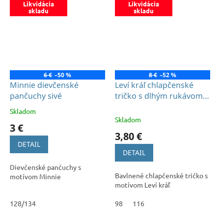
Likvidácia
Likvidácia
skladu
skladu
6 €
–50 %
8 €
–52 %
Minnie dievčenské
Leví kráľ chlapčenské
pančuchy sivé
tričko s dlhým rukávom
modré
Skladom
Priemerné
Skladom
hodnotenie
3 €
produktu
3,80 €
je
DETAIL
5,0
DETAIL
z
Dievčenské pančuchy s
5
Bavlnené chlapčenské tričko s
motívom Minnie
hviezdičiek.
motívom Leví kráľ
128/134
98
116