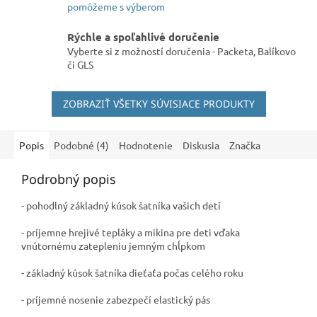
pomôžeme s výberom
Rýchle a spoľahlivé doručenie
Vyberte si z možností doručenia - Packeta, Balíkovo
či GLS
ZOBRAZIŤ VŠETKY SÚVISIACE PRODUKTY
Popis
Podobné (4)
Hodnotenie
Diskusia
Značka
Podrobný popis
- pohodlný základný kúsok šatníka vašich detí
- príjemne hrejivé tepláky a mikina pre deti vďaka
vnútornému zatepleniu jemným chĺpkom
- základný kúsok šatníka dieťaťa počas celého roku
- príjemné nosenie zabezpečí elastický pás