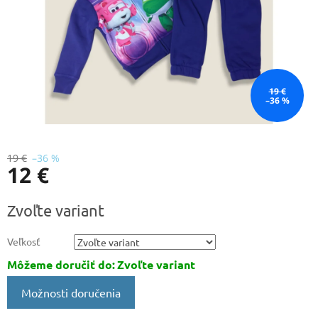
19 €
–36 %
19 €
–36 %
12 €
Jednotková
Zvoľte variant
cena:
Veľkosť
Môžeme doručiť do:
Zvoľte variant
Možnosti doručenia