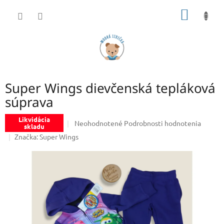
Prejsť
NÁKU
na
obsah
KOŠÍK
Super Wings dievčenská tepláková
súprava
Likvidácia
Priemerné
Neohodnotené
Podrobnosti hodnotenia
skladu
hodnotenie
Značka:
Super Wings
produktu
je
0,0
z
5
hviezdičiek.