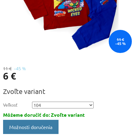
11 €
–45 %
11 €
–45 %
6 €
Jednotková
Zvoľte variant
cena:
Veľkosť
Môžeme doručiť do:
Zvoľte variant
Možnosti doručenia