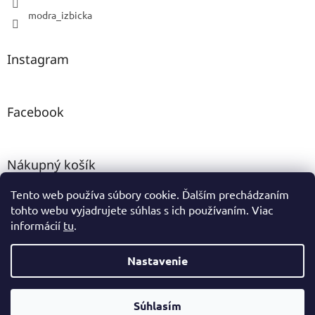
modra_izbicka
Instagram
Facebook
Nákupný košík
Tento web používa súbory cookie. Ďalším prechádzaním
0
KS /
0 €
tohto webu vyjadrujete súhlas s ich používaním. Viac
informácií
tu
.
Vytvoril Shoptet
Nastavenie
Copyright 2026
www.modraizbicka.sk
. Všetky práva vyhradené.
Súhlasím
Upraviť nastavenie cookies