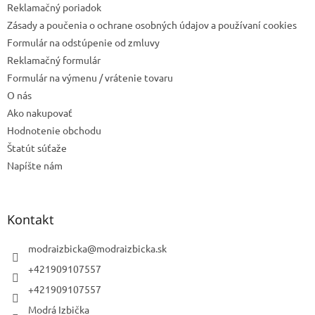
e
Reklamačný poriadok
Zásady a poučenia o ochrane osobných údajov a používaní cookies
Formulár na odstúpenie od zmluvy
Reklamačný formulár
Formulár na výmenu / vrátenie tovaru
O nás
Ako nakupovať
Hodnotenie obchodu
Štatút súťaže
Napíšte nám
Kontakt
modraizbicka
@
modraizbicka.sk
+421909107557
+421909107557
Modrá Izbička