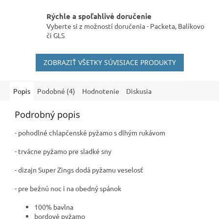
Rýchle a spoľahlivé doručenie
Vyberte si z možností doručenia - Packeta, Balíkovo
či GLS
ZOBRAZIŤ VŠETKY SÚVISIACE PRODUKTY
Popis
Podobné (4)
Hodnotenie
Diskusia
Podrobný popis
- pohodlné chlapčenské pyžamo s dlhým rukávom
- trvácne pyžamo pre sladké sny
- dizajn Super Zings dodá pyžamu veselosť
- pre bežnú noc i na obedný spánok
100% bavlna
bordové pyžamo