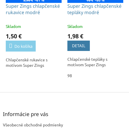
3,90 €
–61 %
10 €
–80 %
Super Zings chlapčenské
Super Zings chlapčenské
rukavice modré
tepláky modré
Skladom
Skladom
1,50 €
1,98 €
DETAIL
Do košíka
Chlapčenské tepláky s
Chlapčenské rukavice s
motívom Super Zings
motívom Super Zings
98
Z
á
p
ä
Informácie pre vás
t
Všeobecné obchodné podmienky
i