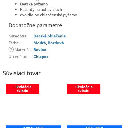
Detské pyžamo
Patenty na nohaviciach
dvojdielne chlapčenské pyžamo
Dodatočné parametre
Kategória
:
Detské oblečenie
Farba
:
Modrá
,
Bordová
?
Materiál
:
Bavlna
Určené pre
:
Chlapec
Súvisiaci tovar
Likvidácia
Likvidácia
skladu
skladu