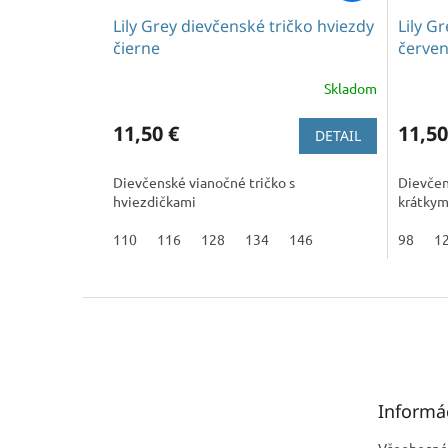
Lily Grey dievčenské tričko hviezdy
Lily G
čierne
červe
Skladom
Prieme
hodnot
11,50 €
produkt
11,50
DETAIL
je
5,0
Dievčenské vianočné tričko s
Dievčens
z
hviezdičkami
krátkym
5
hviezdič
110
116
128
134
146
98
1
Z
á
p
ä
t
Informá
i
e
Všeobecné