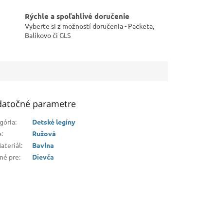
Rýchle a spoľahlivé doručenie
Vyberte si z možností doručenia - Packeta,
Balíkovo či GLS
atočné parametre
gória
:
Detské legíny
a
:
Ružová
ateriál
:
Bavlna
né pre
:
Dievča