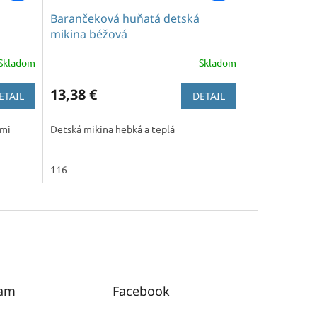
Barančeková huňatá detská
mikina béžová
Skladom
Skladom
13,38 €
ETAIL
DETAIL
tmi
Detská mikina hebká a teplá
116
ram
Facebook