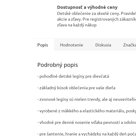
Dostupnosť a výhodné ceny
Detské oblečenie za skvelé ceny. Pravide
akcie a zľavy. Pre registrovaných zákazní
zľava na každý nákup
Popis
Hodnotenie
Diskusia
Značk
Podrobný popis
- pohodlné detské legíny pre dievčatá
- základný kúsok oblečenia pre vaše dieťa
-
zvonové legíny sú nielen trendy, ale aj neuveriteľ
- v
yrobené z mäkkého a elastického materiálu, posk
- vhodné pre denné nosenie vďaka pevnosti a odolno
- pre šantenie, hranie a vychádzky na každý deň poč