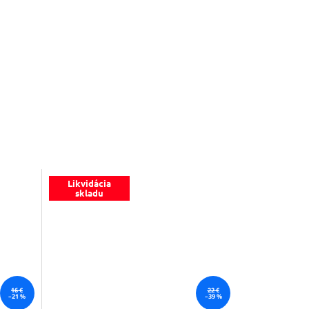
Likvidácia
skladu
16 €
22 €
–21 %
–39 %