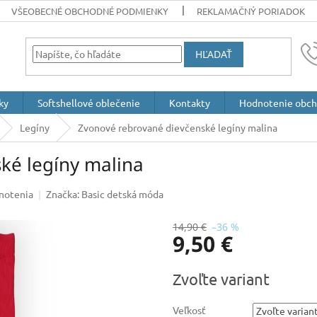
VŠEOBECNÉ OBCHODNÉ PODMIENKY
REKLAMAČNÝ PORIADOK
HĽADAŤ
ky
Softshellové oblečenie
Kontakty
Hodnotenie obc
Legíny
Zvonové rebrované dievčenské legíny malina
ké legíny malina
notenia
Značka:
Basic detská móda
14,90 €
–36 %
9,50 €
Jednotková
Zvoľte variant
cena:
Veľkosť