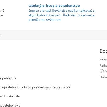
Osobný prístup a poradenstvo
lné
Sme tu pre vás! Neváhajte nás kontaktovať s
kov
akýmikoľvek otázkami. Radi vám poradíme a
pomôžeme s výberom
a
Dod
Kate
Farb
?
M
Urče
ne pohodlné
ytujú slobodu pohybu pre všetky dobrodružstvá
sti materiálu
as celého roku