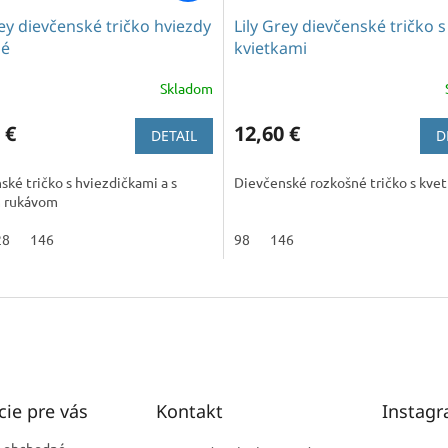
rey dievčenské tričko hviezdy
Lily Grey dievčenské tričko s
né
kvietkami
Skladom
rné
enie
u
 €
12,60 €
DETAIL
D
ké tričko s hviezdičkami a s
Dievčenské rozkošné tričko s kve
 rukávom
iek.
28
146
98
146
cie pre vás
Kontakt
Instag
 obchodné