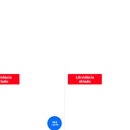
vidácia
Likvidácia
kladu
skladu
15 €
–23 %