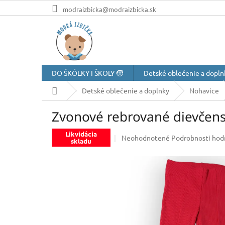
Prejsť
modraizbicka@modraizbicka.sk
na
obsah
DO ŠKÔLKY I ŠKOLY 🧒
Detské oblečenie a dopln
Domov
Detské oblečenie a doplnky
Nohavice
Zvonové rebrované dievčens
Likvidácia
Priemerné
Neohodnotené
Podrobnosti hod
skladu
hodnotenie
produktu
je
0,0
z
5
hviezdičiek.