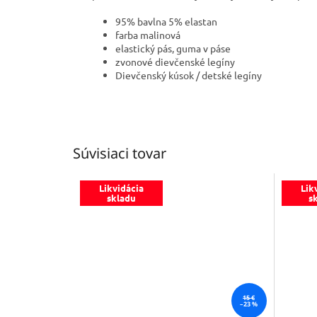
95% bavlna 5% elastan
farba malinová
elastický pás, guma v páse
zvonové dievčenské legíny
Dievčenský kúsok / detské legíny
Súvisiaci tovar
Likvidácia
Lik
skladu
s
15 €
–23 %