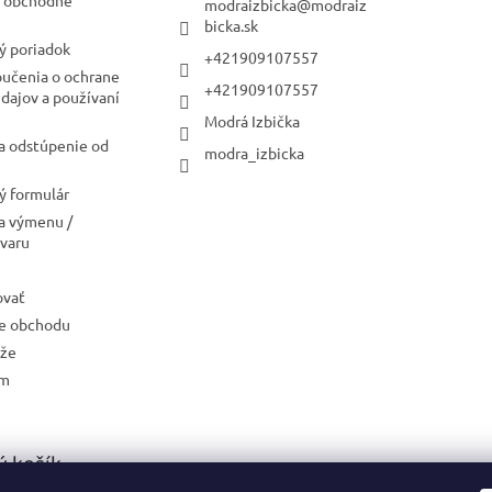
modraizbicka
@
modraiz
bicka.sk
ý poriadok
+421909107557
oučenia o ochrane
+421909107557
dajov a používaní
Modrá Izbička
a odstúpenie od
modra_izbicka
 formulár
a výmenu /
ovaru
ovať
e obchodu
aže
ám
 košík