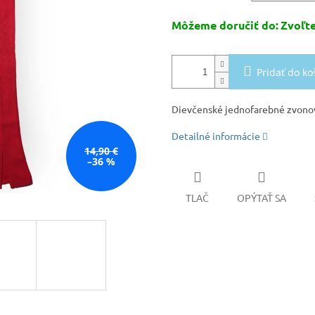
Môžeme doručiť do:
Zvoľte
Pridať do ko
Dievčenské jednofarebné zvono
Detailné informácie
14,90 €
–36 %
TLAČ
OPÝTAŤ SA