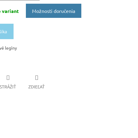
 variant
Možnosti doručenia
šíka
vé legíny
STRÁŽIŤ
ZDIEĽAŤ