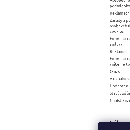
podmienky
Reklamačn
Zásady a p
osobných ú
cookies
Formulár n
zmluvy
Reklamačný
Formulár n
vrátenie t
O nás
Ako nakup
Hodnoteni
Štatút súť
Napíšte n
Nákupný