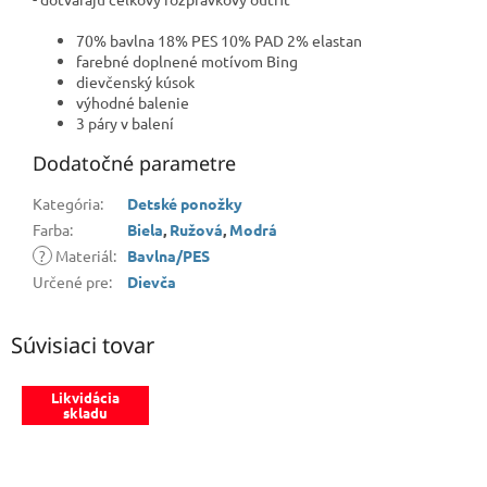
70% bavlna 18% PES 10% PAD 2% elastan
farebné doplnené motívom Bing
dievčenský kúsok
výhodné balenie
3 páry v balení
Dodatočné parametre
Kategória
:
Detské ponožky
Farba
:
Biela
,
Ružová
,
Modrá
?
Materiál
:
Bavlna/PES
Určené pre
:
Dievča
Súvisiaci tovar
Likvidácia
skladu