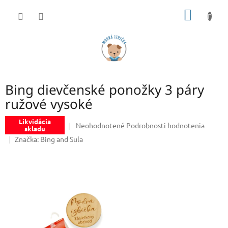
Prejsť
NÁKU
na
obsah
KOŠÍK
Bing dievčenské ponožky 3 páry
ružové vysoké
Likvidácia
Priemerné
Neohodnotené
Podrobnosti hodnotenia
skladu
hodnotenie
Značka:
Bing and Sula
produktu
je
0,0
z
5
hviezdičiek.