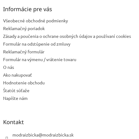
p
ä
Informácie pre vás
t
Všeobecné obchodné podmienky
i
e
Reklamačný poriadok
Zásady a poučenia o ochrane osobných údajov a používaní cookies
Formulár na odstúpenie od zmluvy
Reklamačný formulár
Formulár na výmenu / vrátenie tovaru
O nás
Ako nakupovať
Hodnotenie obchodu
Štatút súťaže
Napíšte nám
Kontakt
modraizbicka
@
modraizbicka.sk