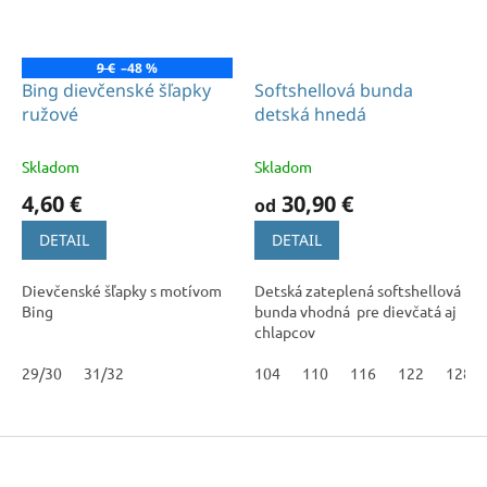
9 €
–48 %
Bing dievčenské šľapky
Softshellová bunda
ružové
detská hnedá
Skladom
Skladom
4,60 €
30,90 €
od
DETAIL
DETAIL
Dievčenské šľapky s motívom
Detská zateplená softshellová
Bing
bunda vhodná pre dievčatá aj
chlapcov
29/30
31/32
104
110
116
122
128
Z
á