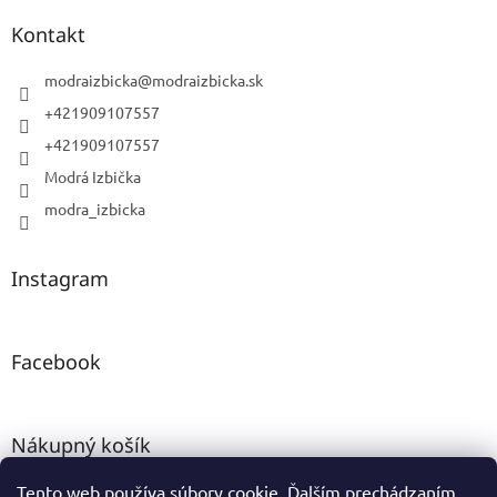
Kontakt
modraizbicka
@
modraizbicka.sk
+421909107557
+421909107557
Modrá Izbička
modra_izbicka
Instagram
Facebook
Nákupný košík
Tento web používa súbory cookie. Ďalším prechádzaním
0
KS /
0 €