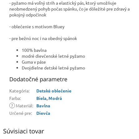
- pyžamo má voľný strih a elastický pás, ktorý umožňuje
neobmedzený pohyb počas spánku, čo je dôležité pre zdravý a
pokojný odpočinok
- oblečenie s motívom Bluey
- pre bežnú noc i na obedný spánok
100% bavlna
modré dievčenské letné pyžamo
Guma v páse
Dvojdielne detské letné pyžamo
Dodatočné parametre
Kategória
:
Detské oblečenie
Farba
:
Biela
,
Modrá
?
Materiál
:
Bavlna
Určené pre
:
Dievča
Súvisiaci tovar