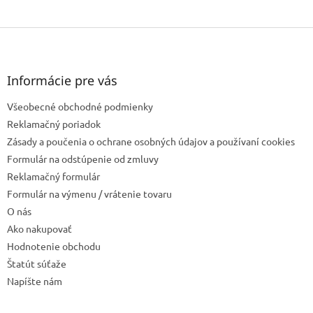
Z
á
p
ä
Informácie pre vás
t
Všeobecné obchodné podmienky
i
e
Reklamačný poriadok
Zásady a poučenia o ochrane osobných údajov a používaní cookies
Formulár na odstúpenie od zmluvy
Reklamačný formulár
Formulár na výmenu / vrátenie tovaru
O nás
Ako nakupovať
Hodnotenie obchodu
Štatút súťaže
Napíšte nám