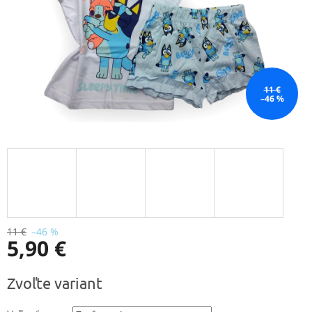
11 €
–46 %
11 €
–46 %
5,90 €
Jednotková
Zvoľte variant
cena: