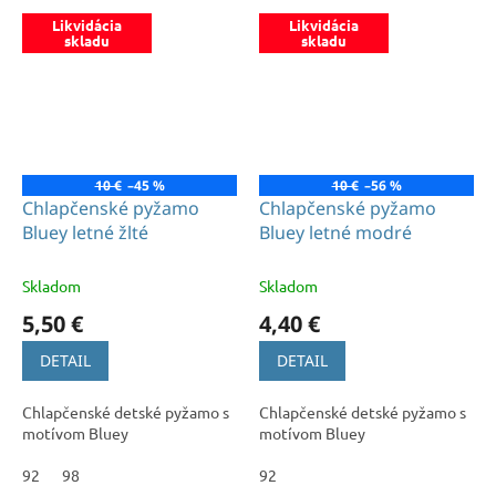
Likvidácia
Likvidácia
skladu
skladu
10 €
–45 %
10 €
–56 %
Chlapčenské pyžamo
Chlapčenské pyžamo
Bluey letné žlté
Bluey letné modré
Skladom
Skladom
5,50 €
4,40 €
DETAIL
DETAIL
Chlapčenské detské pyžamo s
Chlapčenské detské pyžamo s
motívom Bluey
motívom Bluey
92
98
92