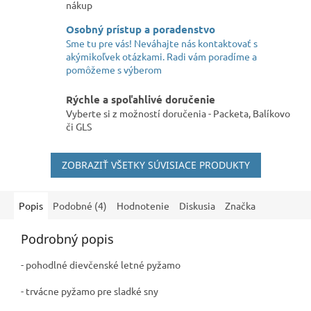
nákup
Osobný prístup a poradenstvo
Sme tu pre vás! Neváhajte nás kontaktovať s
akýmikoľvek otázkami. Radi vám poradíme a
pomôžeme s výberom
Rýchle a spoľahlivé doručenie
Vyberte si z možností doručenia - Packeta, Balíkovo
či GLS
ZOBRAZIŤ VŠETKY SÚVISIACE PRODUKTY
Popis
Podobné (4)
Hodnotenie
Diskusia
Značka
Podrobný popis
- pohodlné dievčenské letné pyžamo
- trvácne pyžamo pre sladké sny