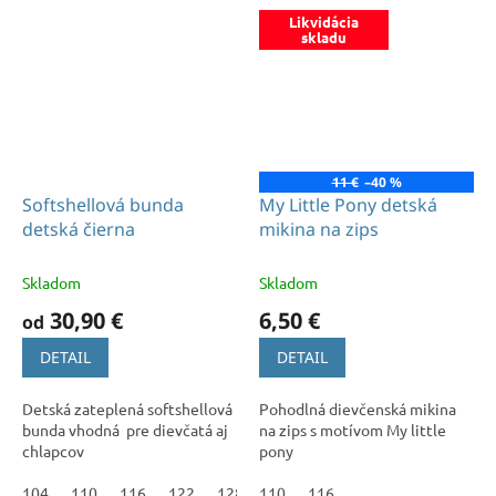
Likvidácia
skladu
11 €
–40 %
Softshellová bunda
My Little Pony detská
detská čierna
mikina na zips
Skladom
Skladom
30,90 €
6,50 €
od
DETAIL
DETAIL
Detská zateplená softshellová
Pohodlná dievčenská mikina
bunda vhodná pre dievčatá aj
na zips s motívom My little
chlapcov
pony
104
110
116
122
128
110
134
116
140
146