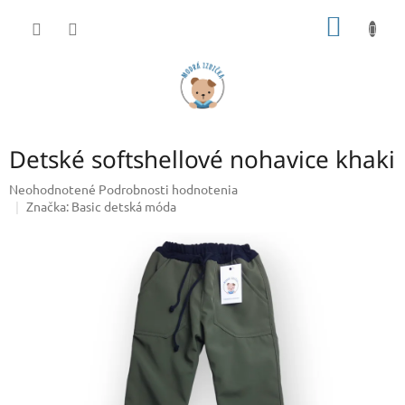
Prejsť
NÁKU
na
obsah
KOŠÍK
Detské softshellové nohavice khaki
Priemerné
Neohodnotené
Podrobnosti hodnotenia
hodnotenie
Značka:
Basic detská móda
produktu
je
0,0
z
5
hviezdičiek.