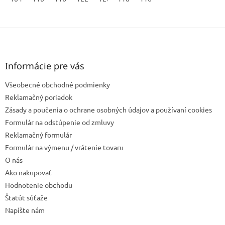
Z
á
p
ä
Informácie pre vás
t
Všeobecné obchodné podmienky
i
e
Reklamačný poriadok
Zásady a poučenia o ochrane osobných údajov a používaní cookies
Formulár na odstúpenie od zmluvy
Reklamačný formulár
Formulár na výmenu / vrátenie tovaru
O nás
Ako nakupovať
Hodnotenie obchodu
Štatút súťaže
Napíšte nám