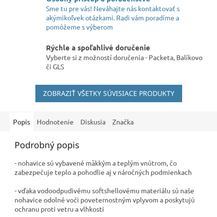
Sme tu pre vás! Neváhajte nás kontaktovať s
akýmikoľvek otázkami. Radi vám poradíme a
pomôžeme s výberom
Rýchle a spoľahlivé doručenie
Vyberte si z možností doručenia - Packeta, Balíkovo
či GLS
ZOBRAZIŤ VŠETKY SÚVISIACE PRODUKTY
Popis
Hodnotenie
Diskusia
Značka
Podrobný popis
-
nohavice sú vybavené mäkkým a teplým vnútrom, čo
zabezpečuje teplo a pohodlie aj v náročných podmienkach
- v
ďaka vodoodpudivému softshellovému materiálu sú naše
nohavice odolné voči poveternostným vplyvom a poskytujú
ochranu proti vetru a vlhkosti