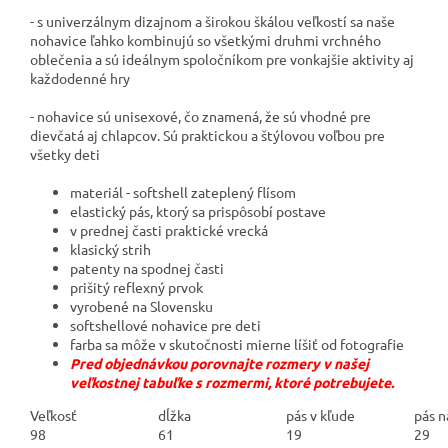
- s univerzálnym dizajnom a širokou škálou veľkostí sa naše
nohavice ľahko kombinujú so všetkými druhmi vrchného
oblečenia a sú ideálnym spoločníkom pre vonkajšie aktivity aj
každodenné hry
- nohavice sú unisexové, čo znamená, že sú vhodné pre
dievčatá aj chlapcov. Sú praktickou a štýlovou voľbou pre
všetky deti
materiál - softshell zateplený flísom
elastický pás, ktorý sa prispôsobí postave
v prednej časti praktické vrecká
klasický strih
patenty na spodnej časti
prišitý reflexný prvok
vyrobené na Slovensku
softshellové nohavice pre deti
farba sa môže v skutočnosti mierne líšiť od fotografie
Pred objednávkou porovnajte rozmery v našej
veľkostnej tabuľke s rozmermi, ktoré potrebujete.
Veľkosť
dĺžka
pás v kľude
pás n
98
61
19
29