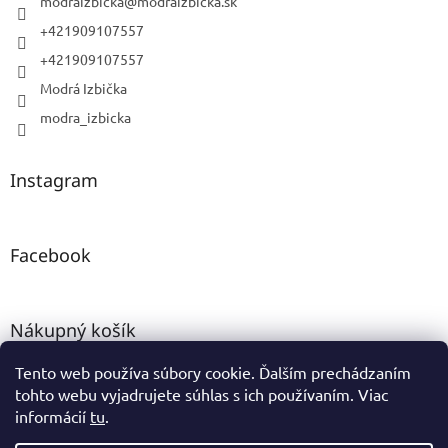
modraizbicka
@
modraizbicka.sk
+421909107557
+421909107557
Modrá Izbička
modra_izbicka
Instagram
Facebook
Nákupný košík
Tento web používa súbory cookie. Ďalším prechádzaním
0
KS /
0 €
tohto webu vyjadrujete súhlas s ich používaním. Viac
informácií
tu
.