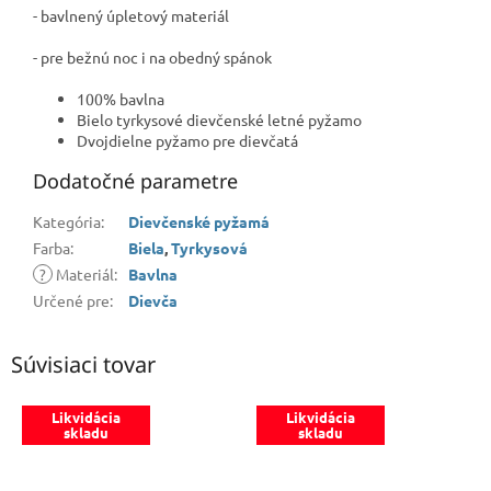
- bavlnený úpletový materiál
- pre bežnú noc i na obedný spánok
100% bavlna
Bielo tyrkysové dievčenské letné pyžamo
Dvojdielne pyžamo pre dievčatá
Dodatočné parametre
Kategória
:
Dievčenské pyžamá
Farba
:
Biela
,
Tyrkysová
?
Materiál
:
Bavlna
Určené pre
:
Dievča
Súvisiaci tovar
Likvidácia
Likvidácia
skladu
skladu