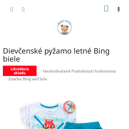
Prejsť
NÁKU
na
obsah
KOŠÍK
Dievčenské pyžamo letné Bing
biele
Likvidácia
Priemerné
Neohodnotené
Podrobnosti hodnotenia
skladu
hodnotenie
Značka:
Bing and Sula
produktu
je
0,0
z
5
hviezdičiek.