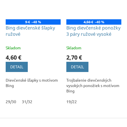
9 €
–48 %
4,50 €
–40 %
Bing dievčenské šľapky
Bing dievčenské ponožky
ružové
3 páry ružové vysoké
Skladom
Skladom
4,60 €
2,70 €
DETAIL
DETAIL
Dievčenské šľapky s motívom
Trojbalenie dievčenských
Bing
vysokých ponožiek s motívom
Bing
29/30
31/32
19/22
Z
á