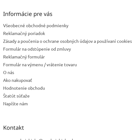
p
ä
Informácie pre vás
t
Všeobecné obchodné podmienky
i
e
Reklamačný poriadok
Zásady a poučenia o ochrane osobných údajov a používaní cookies
Formulár na odstúpenie od zmluvy
Reklamačný formulár
Formulár na výmenu / vrátenie tovaru
O nás
Ako nakupovať
Hodnotenie obchodu
Štatút súťaže
Napíšte nám
Kontakt