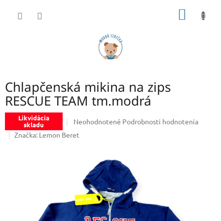
Prejsť
NÁKU
na
obsah
KOŠÍK
Chlapčenská mikina na zips
RESCUE TEAM tm.modrá
Likvidácia
Priemerné
Neohodnotené
Podrobnosti hodnotenia
skladu
hodnotenie
Značka:
Lemon Beret
produktu
je
0,0
z
5
hviezdičiek.