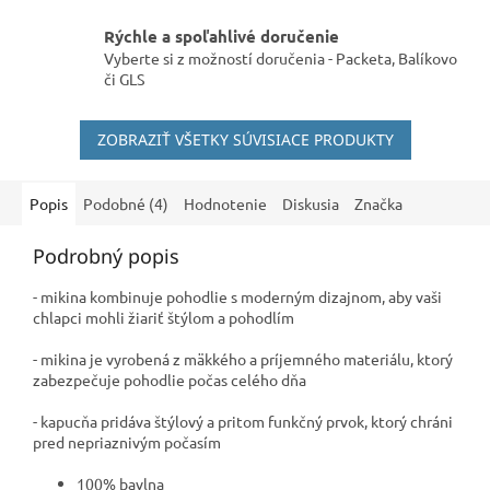
Rýchle a spoľahlivé doručenie
Vyberte si z možností doručenia - Packeta, Balíkovo
či GLS
ZOBRAZIŤ VŠETKY SÚVISIACE PRODUKTY
Popis
Podobné (4)
Hodnotenie
Diskusia
Značka
Podrobný popis
- mikina kombinuje pohodlie s moderným dizajnom, aby vaši
chlapci mohli žiariť štýlom a pohodlím
- mikina je vyrobená z mäkkého a príjemného materiálu, ktorý
zabezpečuje pohodlie počas celého dňa
- kapucňa pridáva štýlový a pritom funkčný prvok, ktorý chráni
pred nepriaznivým počasím
100% bavlna