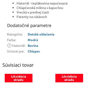
Materiál - teplákovina nepočesaná
Chlapčenská mikina s kapucňou
Vrecká v prednej časti
Patenty na rukávoch
Dodatočné parametre
Kategória
:
Detské oblečenie
Farba
:
Modrá
?
Materiál
:
Bavlna
Určené pre
:
Chlapec
Súvisiaci tovar
Likvidácia
Likvidácia
skladu
skladu