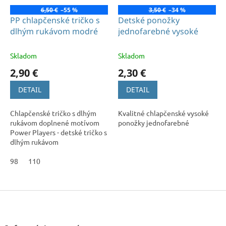
6,50 €
–55 %
3,50 €
–34 %
PP chlapčenské tričko s
Detské ponožky
dlhým rukávom modré
jednofarebné vysoké
Skladom
Skladom
2,90 €
2,30 €
DETAIL
DETAIL
Chlapčenské tričko s dlhým
Kvalitné chlapčenské vysoké
rukávom doplnené motívom
ponožky jednofarebné
Power Players - detské tričko s
dlhým rukávom
98
110
Z
á
p