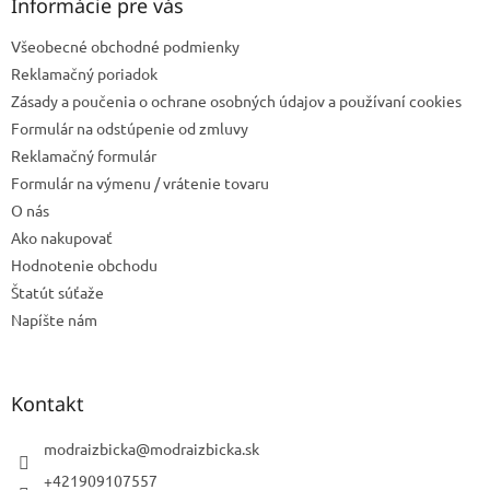
ä
Informácie pre vás
t
Všeobecné obchodné podmienky
i
e
Reklamačný poriadok
Zásady a poučenia o ochrane osobných údajov a používaní cookies
Formulár na odstúpenie od zmluvy
Reklamačný formulár
Formulár na výmenu / vrátenie tovaru
O nás
Ako nakupovať
Hodnotenie obchodu
Štatút súťaže
Napíšte nám
Kontakt
modraizbicka
@
modraizbicka.sk
+421909107557