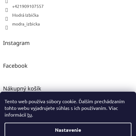
+421909107557
Modrá Izbička
modra_izbicka
Instagram
Facebook
Nákupný košík
Tento web používa súbory cookie. Ďalším prechádzaním
0
KS /
0 €
tohto webu vyjadrujete súhlas s ich používaním. Viac
informácií
tu
.
Vytvoril Shoptet
Nastavenie